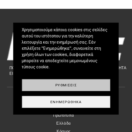
Χρησιμοποιούμε κάποια cookies στις σελίδες
αυτού του ιστότοπου για την καλύτερη
λειτουργία και την ενημέρωσή σας. Εάν
επιλέξετε "Ενημερώθηκα", συναινείτε στη
χρήση όλων των cookies, διαφορετικά
μπορείτε να αποδεχτείτε μεμονωμένους
τύπους cookie.
ΠΟΙΟΙ
|
NEWSLETTER
|
ΕΠΙΚΟΙΝΩΝΙΑ
|
TAYTOTHTA
ΕΙΜΑΣΤΕ
ΡΥΘΜΊΣΕΙΣ
Footer Menu
ΕΠΙΚΑΙΡΌΤΗΤΑ
ΕΝΗΜΕΡΏΘΗΚΑ
Νέα μοντέλα
Πρωτότυπα
Ελλάδα
Κόσμος