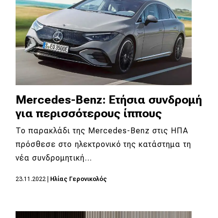
Απόψεις
Test Drive
Δοκιμή
Αποστολή
Mercedes-Benz: Ετήσια συνδρομή
Συγκρίνουμε
για περισσότερους ίππους
To παρακλάδι της Mercedes-Benz στις ΗΠΑ
πρόσθεσε στο ηλεκτρονικό της κατάστημα τη
Αγώνες
νέα συνδρομητική…
Formula 1
23.11.2022
|
Ηλίας Γερονικολός
WRC
Motorsport