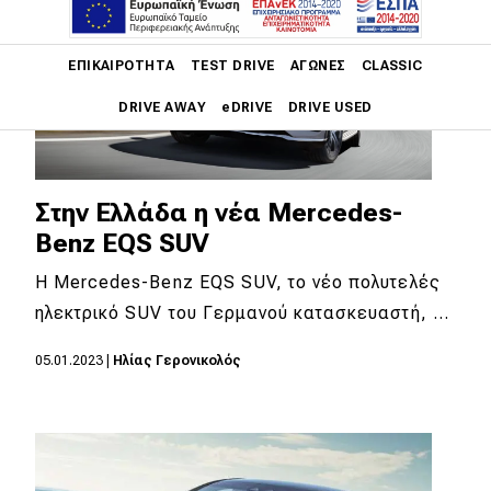
Main navigation
ΕΠΙΚΑΙΡΌΤΗΤΑ
TEST DRIVE
ΑΓΏΝΕΣ
CLASSIC
DRIVE AWAY
eDRIVE
DRIVE USED
Main navigation
Επικαιρότητα
Στην Ελλάδα η νέα Mercedes-
Νέα μοντέλα
Benz EQS SUV
Πρωτότυπα
Η Mercedes-Benz EQS SUV, το νέο πολυτελές
ηλεκτρικό SUV του Γερμανού κατασκευαστή, …
Ελλάδα
Κόσμος
05.01.2023
|
Ηλίας Γερονικολός
Τεχνολογία
Ασφάλεια
Αγορά