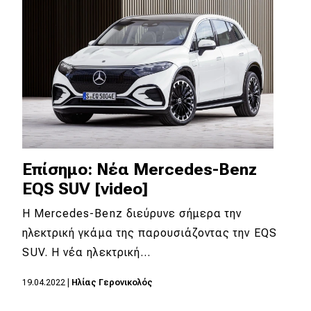
Eco
Νέα
Τεχνολογία
Mobility
Σταθμοί φόρτισης
Επίσημο: Νέα Mercedes-Benz
EQS SUV [video]
Classic
Η Mercedes-Benz διεύρυνε σήμερα την
Νέα
ηλεκτρική γκάμα της παρουσιάζοντας την EQS
SUV. H νέα ηλεκτρική…
Παρουσιάσεις
19.04.2022
|
Ηλίας Γερονικολός
DRIVE Away