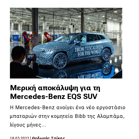
MOTO
Μεταχειρισμένο
Οδηγός αγοράς
Συμβουλές
Χρηστικά
Μερική αποκάλυψη για τη
Συμβουλές
Mercedes-Benz EQS SUV
ΚΤΕΟ
Η Mercedes-Benz ανοίγει ένα νέο εργοστάσιο
μπαταριών στην κομητεία Bibb της Αλαμπάμα,
Οδική βοήθεια
λίγους μήνες…
18.03.2022
|
Θοδωρής Τσίκας