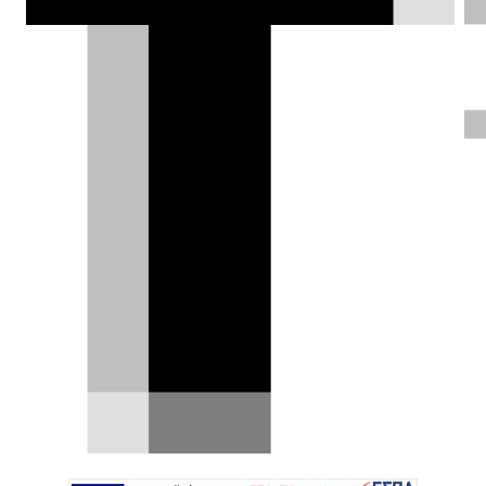
Test drive: Mercedes-Benz EQS
SUV 450 4ΜΑΤΙC
Η πιο πρόσφατη προσθήκη στην ηλεκτρική
οικογένεια της Mercedes-Benz ακούει στο
όνομα EQS. Πρόκειται…
18.06.2023
|
Σταμάτης Καγιαλής