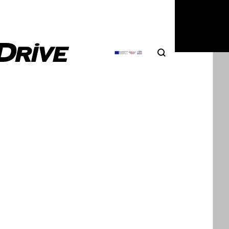
0
|
Θάνος Παππάς
Search
Αναζήτηση
ται το Limo-Jet: μια λιμουζίνα με
ίνα αεροσκάφους!
ια είναι πως ανεξάρτητα αν ζεις στην Αθήνα ή στο
gas, δεν βλέπεις συχνά να κυκλοφορούν…
0
|
DRIVE Team