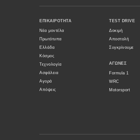
Κόσμος
Footer Menu
Τεχνολογία
ΕΠΙΚΑΙΡΌΤΗΤΑ
TEST DRIVE
Νέα μοντέλα
Δοκιμή
Ασφάλεια
Πρωτότυπα
Αποστολή
Αγορά
Ελλάδα
Συγκρίνουμε
Απόψεις
Κόσμος
ΑΓΏΝΕΣ
Τεχνολογία
Ασφάλεια
Formula 1
Test Drive
Αγορά
WRC
Απόψεις
Motorsport
Δοκιμή
Αποστολή
Συγκρίνουμε