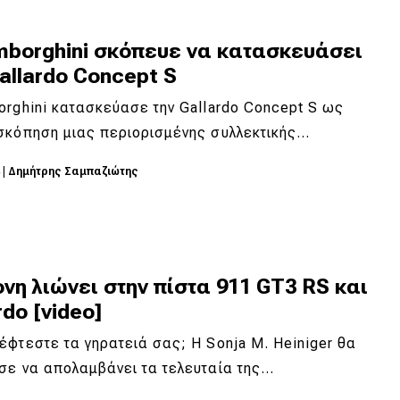
mborghini σκόπευε να κατασκευάσει
allardo Concept S
rghini κατασκεύασε την Gallardo Concept S ως
σκόπηση μιας περιορισμένης συλλεκτικής…
4
|
Δημήτρης Σαμπαζιώτης
νη λιώνει στην πίστα 911 GT3 RS και
rdo [video]
φτεστε τα γηρατειά σας; Η Sonja M. Heiniger θα
σε να απολαμβάνει τα τελευταία της…