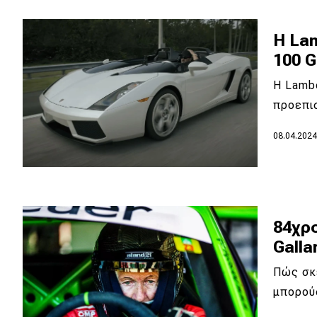
Κόσμος
Η La
Τεχνολογία
100 G
Ασφάλεια
Η Lambo
Αγορά
προεπι
Απόψεις
08.04.202
Test Drive
Δοκιμή
84χρο
Αποστολή
Galla
Συγκρίνουμε
Πώς σκέ
μπορού