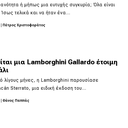
κανότητα ή μήπως μια ευτυχής συγκυρία; Όλα είναι
 Ίσως τελικά και να ήταν ένα…
2
|
Πέτρος Χριστοφοράτος
ται μια Lamborghini Gallardo έτοιμη
άλι
ό λίγους μήνες, η Lamborghini παρουσίασε
acán Sterrato, μια ειδική έκδοση του…
9
|
Θάνος Παππάς