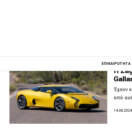
καλύτ
Τα rest
αναβαθ
22.02.202
Main navigati
ΕΠΙΚΑΙΡΌΤΗΤΑ
Η Zag
Galla
Main navigation
Έχουν κ
Επικαιρότητα
από αυτ
Νέα μοντέλα
14.08.202
Πρωτότυπα
Ελλάδα