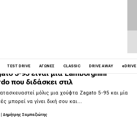
ερη σε όλα της
omod καταπιάνονται με κλασικά μοντέλα και τα
μίζουν με καλύτερα συστήματα μετάδοσης…
5
|
Δημήτρης Σαμπαζιώτης
on
TEST DRIVE
ΑΓΏΝΕΣ
CLASSIC
DRIVE AWAY
eDRIVE
ato 5-95 είναι μια Lamborghini
rdo που διδάσκει στιλ
ατασκευαστεί μόλις μια χούφτα Zagato 5-95 και μία
ές μπορεί να γίνει δική σου και…
4
|
Δημήτρης Σαμπαζιώτης