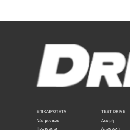
Συμβουλές
ΚΤΕΟ
Οδική βοήθεια
eDRIVE
DRIVE USED
Footer Menu
ΕΠΙΚΑΙΡΌΤΗΤΑ
TEST DRIVE
Νέα μοντέλα
Δοκιμή
Πρωτότυπα
Αποστολή