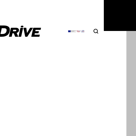
5
|
Δημήτρης Βαμβακίδης
Search
Αναζήτηση
οτέρ V10 Lamborghini; Πωλείται στο
press!
ζικές πλατφόρμες βρίθουν από προϊόντα που
ιάζουν με την τιμή τους και συχνά προκαλούν…
5
|
Δημήτρης Βαμβακίδης
n Etna, μια Lamborghini Gallardo