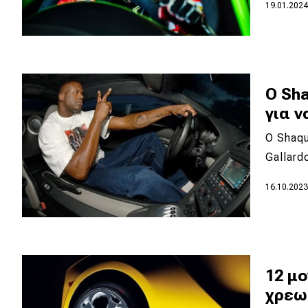
Αγώνες
19.01.202
Formula 1
WRC
Motorsport
Ο Sha
για 
Eco
Ο Shaqu
Gallard
Νέα
16.10.202
Τεχνολογία
Mobility
Σταθμοί φόρτισης
12 μ
χρεω
Classic