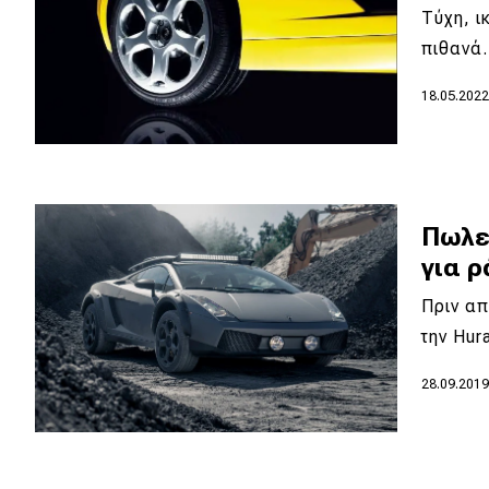
Τύχη, ι
Νέα
πιθανά.
Παρουσιάσεις
18.05.202
DRIVE Away
MOTO
Πωλεί
για ρ
Μεταχειρισμένο
Πριν απ
Οδηγός αγοράς
την Hur
Συμβουλές
28.09.201
Χρηστικά