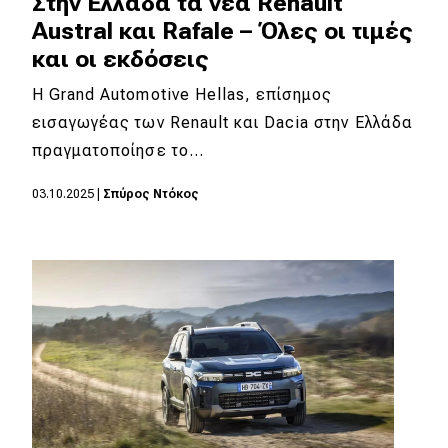
Στην Ελλάδα τα νέα Renault
eDRIVE
Austral και Rafale – Όλες οι τιμές
DRIVE USED
και οι εκδόσεις
Η Grand Automotive Hellas, επίσημος
εισαγωγέας των Renault και Dacia στην Ελλάδα
πραγματοποίησε το…
03.10.2025
|
Σπύρος Ντόκος