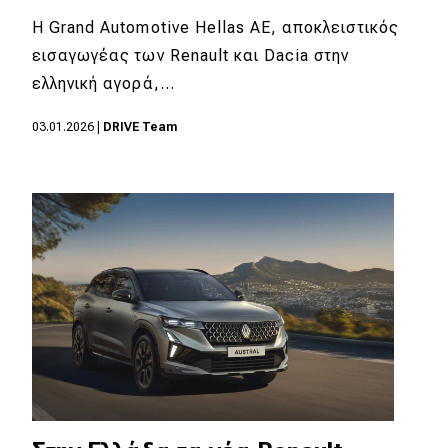
Η Grand Automotive Hellas AE, αποκλειστικός
MOTO
εισαγωγέας των Renault και Dacia στην
ελληνική αγορά,…
Μεταχειρισμένο
03.01.2026
|
DRIVE Team
Οδηγός αγοράς
Συμβουλές
Χρηστικά
Συμβουλές
ΚΤΕΟ
Οδική βοήθεια