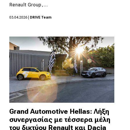
Renault Group,…
Eco
03.04.2026
|
DRIVE Team
Νέα
Τεχνολογία
Mobility
Σταθμοί φόρτισης
Classic
Νέα
Παρουσιάσεις
Grand Automotive Hellas: Λήξη
συνεργασίας με τέσσερα μέλη
του δικτύου Renault και Dacia
DRIVE Away