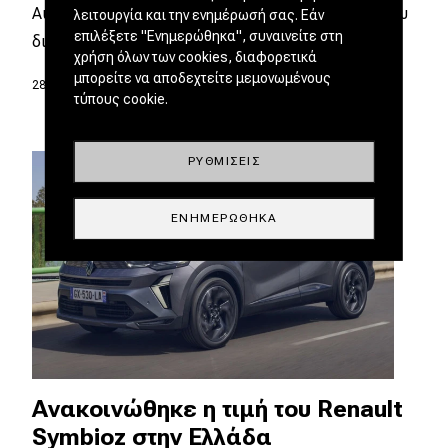
AutoTeam A.E.» ανήκει πλέον στο δυναμικό του
λειτουργία και την ενημέρωσή σας. Εάν
επιλέξετε "Ενημερώθηκα", συναινείτε στη
δικτύου…
χρήση όλων των cookies, διαφορετικά
μπορείτε να αποδεχτείτε μεμονωμένους
28.06.2025
|
Σπύρος Ντόκος
τύπους cookie.
ΡΥΘΜΊΣΕΙΣ
ΕΝΗΜΕΡΏΘΗΚΑ
Ανακοινώθηκε η τιμή του Renault
Symbioz στην Ελλάδα