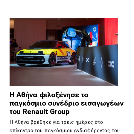
Απόψεις
Test Drive
Δοκιμή
Αποστολή
Συγκρίνουμε
Αγώνες
Η Αθήνα φιλοξένησε το
παγκόσμιο συνέδριο εισαγωγέων
Formula 1
του Renault Group
WRC
Η Αθήνα βρέθηκε για τρεις ημέρες στο
Motorsport
επίκεντρο του παγκόσμιου ενδιαφέροντος του