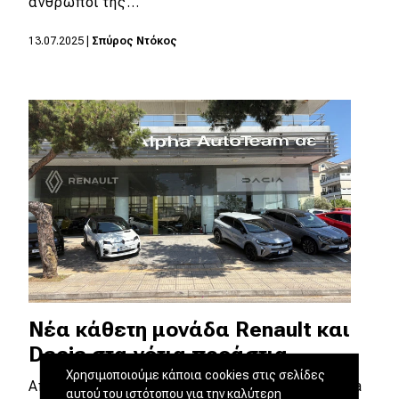
άνθρωποι της…
13.07.2025
|
Σπύρος Ντόκος
Νέα κάθετη μονάδα Renault και
Dacia στα νότια προάστια
Χρησιμοποιούμε κάποια cookies στις σελίδες
Από τις αρχές Ιουνίου 2025, η εταιρεία «Alpha
αυτού του ιστότοπου για την καλύτερη