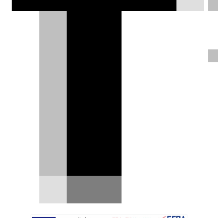
Νέα εποχή οικονομικής
μετακίνησης με τεχνολογία
Renault bi-fuel
Η εργοστασιακή τεχνολογία Renault bi-fuel που
συνδυάζει υγραέριο κίνησης (LPG) και βενζίνη,
αποκτά…
05.05.2026
|
DRIVE Team