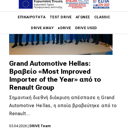
Main navigation
ΕΠΙΚΑΙΡΌΤΗΤΑ
TEST DRIVE
ΑΓΏΝΕΣ
CLASSIC
DRIVE AWAY
eDRIVE
DRIVE USED
Main navigation
Επικαιρότητα
Νέα μοντέλα
Grand Automotive Hellas:
Βραβείο «Most Improved
Πρωτότυπα
Importer of the Year» από το
Ελλάδα
Renault Group
Κόσμος
Σημαντική διεθνή διάκριση απέσπασε η Grand
Τεχνολογία
Automotive Hellas, η οποία βραβεύτηκε από το
Renault…
Ασφάλεια
Αγορά
03.04.2026
|
DRIVE Team