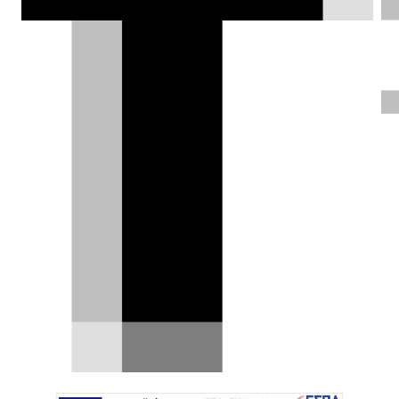
GP Αζερμπαϊτζάν: Στον τοίχο ο
Piastri, νέος περίπατος
Verstappen
O Piastri εγκατέλειψε από τον πρώτο γύρο. Ο
Norris από την 7η θέση μείωσε τη διαφορά
μόλις έξι…
21.09.2025
|
Σπύρος Ντόκος