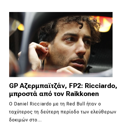
Eco
Νέα
Τεχνολογία
Mobility
Σταθμοί φόρτισης
Classic
GP Αζερμπαϊτζάν, FP2: Ricciardo,
μπροστά από τον Raikkonen
Νέα
O Daniel Ricciardo με τη Red Bull ήταν ο
Παρουσιάσεις
ταχύτερος τη δεύτερη περίοδο των ελεύθερων
δοκιμών στο…
DRIVE Away