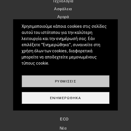
Τεχνολογία
Ασφάλεια
Αγορά
Απόψεις
Χρησιμοποιούμε κάποια cookies στις σελίδες
αυτού του ιστότοπου για την καλύτερη
λειτουργία και την ενημέρωσή σας. Εάν
TEST DRIVE
επιλέξετε "Ενημερώθηκα", συναινείτε στη
Δοκιμή
χρήση όλων των cookies, διαφορετικά
Αποστολή
μπορείτε να αποδεχτείτε μεμονωμένους
τύπους cookie.
Συγκρίνουμε
ΑΓΏΝΕΣ
ΡΥΘΜΊΣΕΙΣ
Formula 1
WRC
ΕΝΗΜΕΡΏΘΗΚΑ
Motorsport
ECO
Νέα