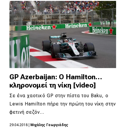
Απόψεις
Test Drive
Δοκιμή
Αποστολή
Συγκρίνουμε
GP Azerbaijan: Ο Hamilton…
κληρονομεί τη νίκη [video]
Αγώνες
Σε ένα χαοτικό GP στην πίστα του Baku, ο
Formula 1
Lewis Hamilton πήρε την πρώτη του νίκη στην
φετινή σεζόν…
WRC
Motorsport
29.04.2018
|
Mιχάλης Γεωργιάδης