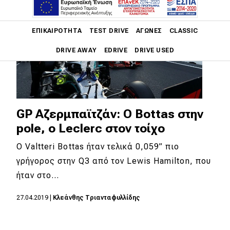
Main navigation
ΕΠΙΚΑΙΡΌΤΗΤΑ
TEST DRIVE
ΑΓΏΝΕΣ
CLASSIC
DRIVE AWAY
EDRIVE
DRIVE USED
Main navigation
Επικαιρότητα
Νέα μοντέλα
GP Αζερμπαϊτζάν: O Bottas στην
pole, o Leclerc στον τοίχο
Πρωτότυπα
Ο Valtteri Bottas ήταν τελικά 0,059” πιο
Ελλάδα
γρήγορος στην Q3 από τον Lewis Hamilton, που
Κόσμος
ήταν στο…
Τεχνολογία
27.04.2019
|
Κλεάνθης Τριανταφυλλίδης
Ασφάλεια
Αγορά