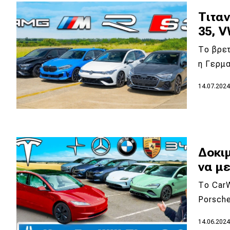
Συμβουλές
Τιτα
ΚΤΕΟ
35, V
Οδική βοήθεια
Το βρετ
η Γερμα
eDRIVE
14.07.202
DRIVE USED
Δοκιμ
να με
Το CarW
Porsch
14.06.202