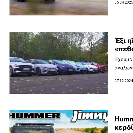
Αγώνες
06.04.202
Formula 1
WRC
Motorsport
Έξι η
«πεθά
Eco
Έχουμε 
αναλώνε
Νέα
07.12.202
Τεχνολογία
Mobility
Σταθμοί φόρτισης
Humme
κερδί
Classic