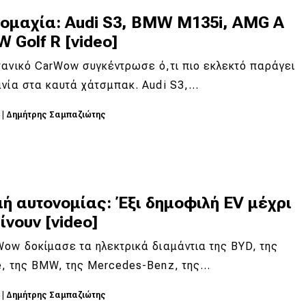
νομαχία: Audi S3, BMW M135i, AMG A
W Golf R [video]
ανικό CarWow συγκέντρωσε ό,τι πιο εκλεκτό παράγει
νία στα καυτά χάτσμπακ. Audi S3,…
4
|
Δημήτρης Σαμπαζιώτης
ή αυτονομίας: Έξι δημοφιλή EV μέχρι
ίνουν [video]
ow δοκίμασε τα ηλεκτρικά διαμάντια της BYD, της
e, της BMW, της Mercedes-Benz, της…
4
|
Δημήτρης Σαμπαζιώτης