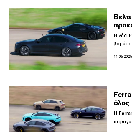
Κόσμος
Βελτ
Τεχνολογία
προκα
Ασφάλεια
Η νέα B
Αγορά
βαρύτε
Απόψεις
11.05.202
Test Drive
Δοκιμή
Ferra
Αποστολή
όλος 
Συγκρίνουμε
Η Ferra
παραγω