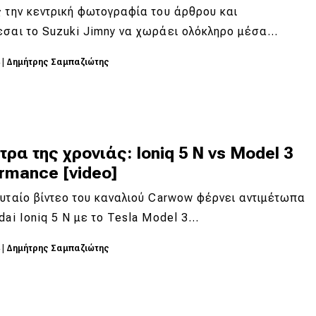
 την κεντρική φωτογραφία του άρθρου και
εσαι το Suzuki Jimny να χωράει ολόκληρο μέσα…
4
|
Δημήτρης Σαμπαζιώτης
τρα της χρονιάς: Ioniq 5 N vs Model 3
rmance [video]
υταίο βίντεο του καναλιού Carwow φέρνει αντιμέτωπα
dai Ioniq 5 N με το Tesla Model 3…
4
|
Δημήτρης Σαμπαζιώτης