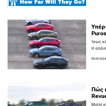
Υπέρ-
Puros
Ίσως κά
Η απάντ
08.06.202
Πώς 
Revue
Μισοί κ