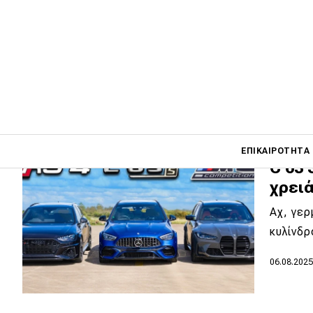
ενδοο
Ο Mat 
ισχυρό
15.08.202
Main navigati
ΕΠΙΚΑΙΡΌΤΗΤΑ
C 63 
χρειά
Main navigation
Αχ, γερ
Επικαιρότητα
κυλίνδρ
Νέα μοντέλα
06.08.202
Πρωτότυπα
Ελλάδα