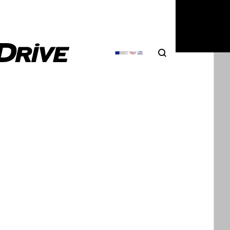
6
|
Δημήτρης Σαμπαζιώτης
Search
Αναζήτηση
λεκτρικά SUV οδηγήθηκαν μέχρι να
ουν [video]
ση ενός BEV μέχρι να αδειάσει εντελώς η μπαταρία
ει κακό στην υγεία της, αλλά…
5
|
Δημήτρης Σαμπαζιώτης
νεαί πάσαι των Tesla σε