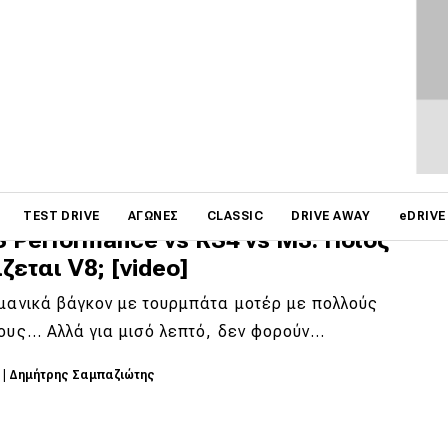
ικογενειακή κόντρα [video]
Watson από το CarWow κατάφερε να συγκεντρώσει τα
τερα και ταχύτερα Tesla που υπάρχουν,…
5
|
Δημήτρης Σαμπαζιώτης
on
TEST DRIVE
ΑΓΏΝΕΣ
CLASSIC
DRIVE AWAY
eDRIVE
S Performance vs RS4 vs M3: Ποιος
ζεται V8; [video]
μανικά βάγκον με τουρμπάτα μοτέρ με πολλούς
ους... Αλλά για μισό λεπτό, δεν φορούν…
5
|
Δημήτρης Σαμπαζιώτης