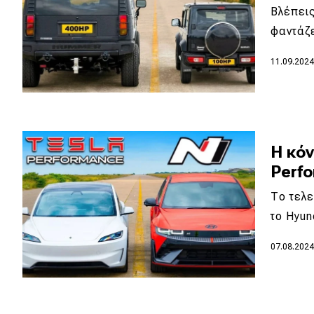
Βλέπεις
Νέα
φαντάζ
Παρουσιάσεις
11.09.202
DRIVE Away
MOTO
Η κόν
Perfo
Μεταχειρισμένο
Το τελε
Οδηγός αγοράς
το Hyun
Συμβουλές
07.08.202
Χρηστικά