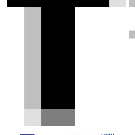
BMW M2: το εργοστασιακό Track
Kit νίκησε την M2 CS [video]
Η BMW απέδειξε ότι η ωμή ισχύς δεν είναι
πάντοτε το κλειδί για έναν γρήγορο γύρο. Η
βαυαρική…
07.07.2026
|
Δημήτρης Σαμπαζιώτης