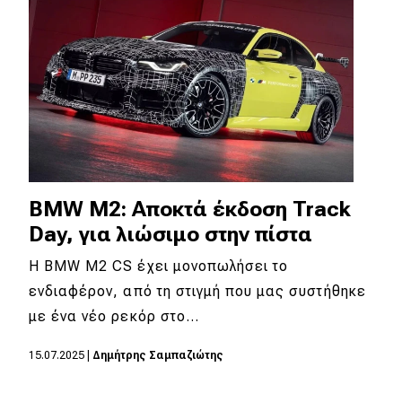
Απόψεις
Test Drive
Δοκιμή
Αποστολή
Συγκρίνουμε
BMW M2: Αποκτά έκδοση Track
Day, για λιώσιμο στην πίστα
Η BMW M2 CS έχει μονοπωλήσει το
Αγώνες
ενδιαφέρον, από τη στιγμή που μας συστήθηκε
Formula 1
με ένα νέο ρεκόρ στο…
WRC
15.07.2025
|
Δημήτρης Σαμπαζιώτης
Motorsport