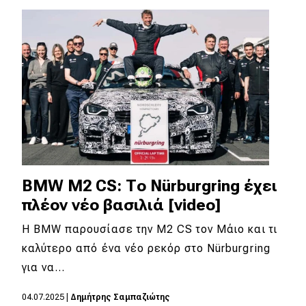
Eco
Νέα
Τεχνολογία
Mobility
Σταθμοί φόρτισης
BMW M2 CS: Το Nürburgring έχει
Classic
πλέον νέο βασιλιά [video]
Νέα
Η BMW παρουσίασε την M2 CS τον Μάιο και τι
καλύτερο από ένα νέο ρεκόρ στο Nürburgring
Παρουσιάσεις
για να…
04.07.2025
|
Δημήτρης Σαμπαζιώτης
DRIVE Away