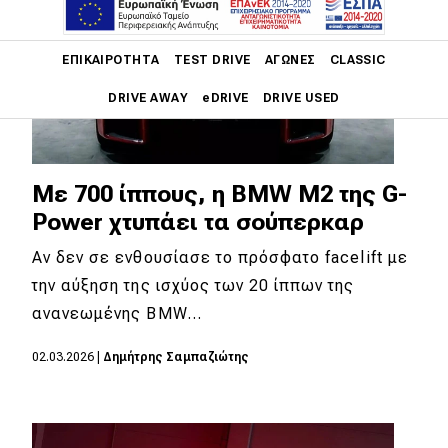
Main navigation
ΕΠΙΚΑΙΡΌΤΗΤΑ
TEST DRIVE
ΑΓΏΝΕΣ
CLASSIC
DRIVE AWAY
eDRIVE
DRIVE USED
Main navigation
Επικαιρότητα
Με 700 ίππους, η BMW M2 της G-
Νέα μοντέλα
Power χτυπάει τα σούπερκαρ
Πρωτότυπα
Αν δεν σε ενθουσίασε το πρόσφατο facelift με
την αύξηση της ισχύος των 20 ίππων της
Ελλάδα
ανανεωμένης BMW…
Κόσμος
02.03.2026
|
Δημήτρης Σαμπαζιώτης
Τεχνολογία
Ασφάλεια
Αγορά