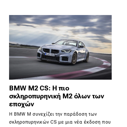
MOTO
Μεταχειρισμένο
Οδηγός αγοράς
Συμβουλές
Χρηστικά
Συμβουλές
BMW M2 CS: Η πιο
σκληροπυρηνική Μ2 όλων των
ΚΤΕΟ
εποχών
Οδική βοήθεια
Η BMW M συνεχίζει την παράδοση των
σκληροπυρηνικών CS με μια νέα έκδοση που