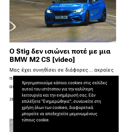
O Stig δεν ισιώνει ποτέ με μια
BMW M2 CS [video]
Mας έχει συνηθίσει σε διάφορες… ακραίες
πόζες. Ο λόγος για τον γνωστό μας Stig που
Χρησιμοποιούμε κάποια cookies στις σελίδες
αυτή τη φορά…
αυτού του ιστότοπου για την καλύτερη
λειτουργία και την ενημέρωσή σας. Εάν
28.12.2020
|
DRIVE Team
επιλέξετε "Ενημερώθηκα", συναινείτε στη
χρήση όλων των cookies, διαφορετικά
μπορείτε να αποδεχτείτε μεμονωμένους
τύπους cookie.