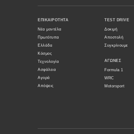
Κόσμος
Footer Menu
Τεχνολογία
ΕΠΙΚΑΙΡΌΤΗΤΑ
TEST DRIVE
Νέα μοντέλα
Δοκιμή
Ασφάλεια
Πρωτότυπα
Αποστολή
Αγορά
Ελλάδα
Συγκρίνουμε
Απόψεις
Κόσμος
ΑΓΏΝΕΣ
Τεχνολογία
Ασφάλεια
Formula 1
Test Drive
Αγορά
WRC
Απόψεις
Motorsport
Δοκιμή
Αποστολή
Συγκρίνουμε