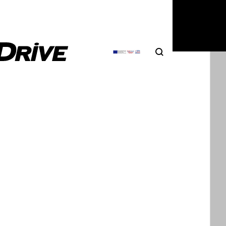
3
|
Χρήστος Παπαχριστόπουλος
Search
Αναζήτηση
lfa Romeo Τonale Plug-in Hybrid Q4
Romeo παρουσίασε και επίσημα την Τonale Plug-in
Q4, την πλέον εξηλεκτρισμένη έκδοση…
2
|
Ηλίας Γερονικολός