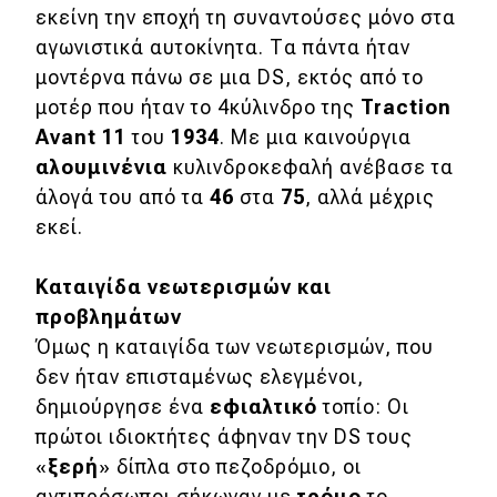
εκείνη την εποχή τη συναντούσες μόνο στα
αγωνιστικά αυτοκίνητα. Τα πάντα ήταν
μοντέρνα πάνω σε μια DS, εκτός από το
μοτέρ που ήταν το 4κύλινδρο της
Traction
Avant 11
του
1934
. Με μια καινούργια
αλουμινένια
κυλινδροκεφαλή ανέβασε τα
άλογά του από τα
46
στα
75
, αλλά μέχρις
εκεί.
Καταιγίδα νεωτερισμών και
προβλημάτων
Όμως η καταιγίδα των νεωτερισμών, που
δεν ήταν επισταμένως ελεγμένοι,
δημιούργησε ένα
εφιαλτικό
τοπίο: Οι
πρώτοι ιδιοκτήτες άφηναν την DS τους
«
ξερή
» δίπλα στο πεζοδρόμιο, οι
αντιπρόσωποι σήκωναν με
τρόμο
το