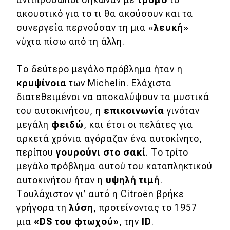
ακουστικό για το τι θα ακούσουν και τα
συνεργεία περνούσαν τη μια «
λευκή
»
νύχτα πίσω από τη άλλη.
Το δεύτερο μεγάλο πρόβλημα ήταν η
κρυψίνοια
των Michelin. Ελάχιστα
διατεθειμένοι να αποκαλύψουν τα μυστικά
του αυτοκινήτου, η
επικοινωνία
γινόταν
μεγάλη
φειδώ
, και έτσι οι πελάτες για
αρκετά χρόνια αγόραζαν ένα αυτοκίνητο,
περίπου
γουρούνι
στο σακί
. Το τρίτο
μεγάλο πρόβλημα αυτού του καταπληκτικού
αυτοκινήτου ήταν η
υψηλή τιμή
.
Τουλάχιστον γι’ αυτό η Citroën βρήκε
γρήγορα τη
λύση
, προτείνοντας το 1957
μια
«DS του φτωχού»
, την
ID
.