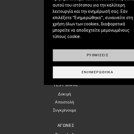
Footer Menu
ΕΠΙΚΑΙΡΌΤΗΤΑ
αυτού του ιστότοπου για την καλύτερη
λειτουργία και την ενημέρωσή σας. Εάν
Νέα μοντέλα
επιλέξετε "Ενημερώθηκα", συναινείτε στη
Πρωτότυπα
χρήση όλων των cookies, διαφορετικά
Ελλάδα
μπορείτε να αποδεχτείτε μεμονωμένους
τύπους cookie.
Κόσμος
Τεχνολογία
Ασφάλεια
ΡΥΘΜΊΣΕΙΣ
Αγορά
Απόψεις
ΕΝΗΜΕΡΏΘΗΚΑ
TEST DRIVE
Δοκιμή
Αποστολή
Συγκρίνουμε
ΑΓΏΝΕΣ