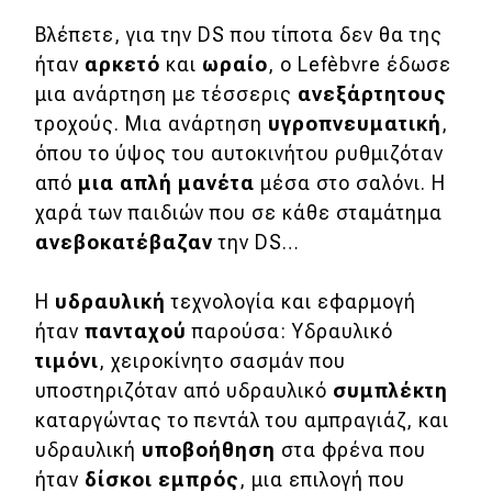
Μεταχειρισμένο
Βλέπετε, για την DS που τίποτα δεν θα της
ήταν
αρκετό
και
ωραίο
, ο Lefèbvre έδωσε
Οδηγός αγοράς
μια ανάρτηση με τέσσερις
ανεξάρτητους
Συμβουλές
τροχούς. Μια ανάρτηση
υγροπνευματική
,
όπου το ύψος του αυτοκινήτου ρυθμιζόταν
από
μια απλή μανέτα
μέσα στο σαλόνι. Η
Χρηστικά
χαρά των παιδιών που σε κάθε σταμάτημα
ανεβοκατέβαζαν
την DS…
Συμβουλές
ΚΤΕΟ
Η
υδραυλική
τεχνολογία και εφαρμογή
Οδική βοήθεια
ήταν
πανταχού
παρούσα: Υδραυλικό
τιμόνι
, χειροκίνητο σασμάν που
υποστηριζόταν από υδραυλικό
συμπλέκτη
eDRIVE
καταργώντας το πεντάλ του αμπραγιάζ, και
υδραυλική
υποβοήθηση
στα φρένα που
DRIVE USED
ήταν
δίσκοι εμπρός
, μια επιλογή που