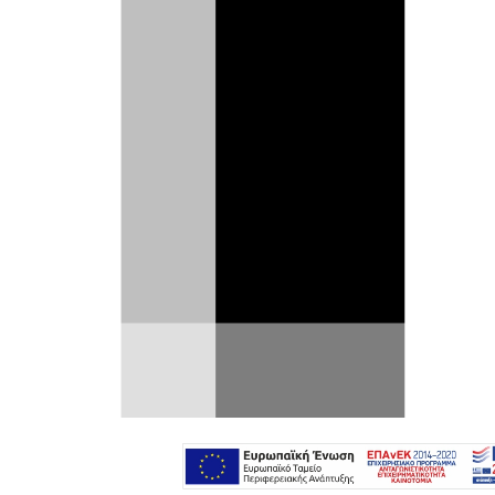
Εβδομήντα χρόνια έχουν περάσει από
το λανσάρισμα της εκπληκτικής DS.
Όταν εκείνη η DS19 παρουσιάστηκε
στο κοινό για πρώτη φορά στις 6
Οκτωβρίου, στο 42ο Σαλόνι του
Παρισιού το 1955, έκανε πάταγο.
Μέσα στις αλέες του Grand Palais, το
πλήθος αγνόησε επιδειχτικά το καινούργιο
Peugeot 403
και τα μεγάλα
Simca
αλ’
αμερικέν, συνωστιζόμενο στο σταντ της
Citroën. Η γοητεία της DS ήταν τέτοια που
πριν κλείσει μια ώρα από την έναρξη του
Σαλονιού, οι παραγγελίες έφτασαν τις
749
,
για να κλείσουν στο τέλος της ίδιας μέρας