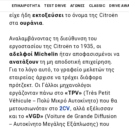
Main navigation
ΕΠΙΚΑΙΡΌΤΗΤΑ
TEST DRIVE
ΑΓΏΝΕΣ
CLASSIC
DRIVE AW
στα
12.000
αυτοκίνητα! Η αβανγκάρντ DS
είχε ήδη
εκτοξεύσει
το όνομα της Citroën
Main navigation
στα
ουράνια
.
Επικαιρότητα
Αναλαμβάνοντας τη διεύθυνση του
Νέα μοντέλα
εργοστασίου της Citroën το 1935, οι
Πρωτότυπα
αδελφοί Michelin
ήταν αποφασισμένοι να
Ελλάδα
ανατάξουν
τη μη αποδοτική επιχείρηση.
Για το λόγο αυτό, το γραφείο μελετών της
Κόσμος
εταιρείας άρχισε να τρέχει διάφορα
Τεχνολογία
πρότζεκτ. Οι Γάλλοι μηχανολόγοι
εργάζονταν πάνω στο
«TPV»
(Très Petit
Ασφάλεια
Véhicule – Πολύ Μικρό Αυτοκίνητο) που θα
Αγορά
μετουσιωνόταν στο
2CV
, αλλά εξέλισσαν
Απόψεις
και το
«VGD»
(Voiture de Grande Diffusion
– Αυτοκίνητο Μεγάλης Εξάπλωσης) που