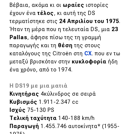
Βέβαια, ακόμα κι οι
ωραίες
ιστορίες
έχουν ένα
τέλος
, κι αυτή της DS
τερματίστηκε στις
24 Απριλίου του 1975
.
Ήταν τη μέρα που η τελευταία DS, μια
23
Pallas
, άφησε πίσω της τη γραμμή
παραγωγής και τη
θέση
της στους
καταλόγους της Citroën στη
CX
. που εν τω
μεταξύ βρισκόταν στην
κυκλοφορία
ήδη
ένα χρόνο, από το 1974.
Η DS19 με μια ματιά
Κινητήρας
4κύλινδρος σε σειρά
Κυβισμός
1.911-2.347 cc
Ισχύς
75-130 PS
Τελική ταχύτητα
140-188 km/h
Παραγωγή
1.455.746 αυτοκίνητα* (1955-