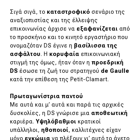
Σιγά σιγά, το
καταστροφικό
σενάριο της
αναξιοπιστίας και της έλλειψης
επικοινωνίας άρχισε να
εξαφανίζεται
από
το προσκήνιο και το κινητό εργαστήριο που
ονομαζόταν DS έγινε η
βασίλισσα της
ασφάλτου
. Η
κορυφαία
επικοινωνιακή
στιγμή της όμως, ήταν όταν η
προεδρική
DS
έσωσε τη ζωή του στρατηγού
de
Gaulle
κατά την επίθεση της Petit-Clamart.
Πρωταγωνίστρια παντού
Με αυτά και μ’ αυτά και παρά τις αρχικές
δυσκολίες, η DS γνώρισε μια
αποθεωτική
καριέρα.
Υψηλόβαθμοι
κρατικοί
υπάλληλοι,
ηθοποιοί
, καλλιτέχνες είχαν
μόνο
εγκώμια
να πλέξουν γι’ αυτό το άνετο