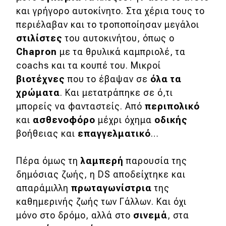
και γρήγορο αυτοκίνητο. Στα χέρια τους το
περιέλαβαν και το τροποποίησαν μεγάλοι
στιλίστες
του αυτοκινήτου, όπως ο
Chapron
με τα θρυλικά καμπριολέ, τα
coachs και τα κουπέ του. Μικροί
βιοτέχνες
που το έβαψαν σε
όλα τα
χρώματα
. Και μετατράπηκε σε ό,τι
μπορείς να φανταστείς. Από
περιπολικό
και
ασθενοφόρο
μέχρι όχημα
οδικής
βοήθειας και
επαγγελματικό
…
Πέρα όμως τη
λαμπερή
παρουσία της
δημόσιας ζωής, η DS αποδείχτηκε και
απαράμιλλη
πρωταγωνίστρια
της
καθημερινής ζωής των Γάλλων. Και όχι
μόνο στο δρόμο, αλλά στο
σινεμά
, στα