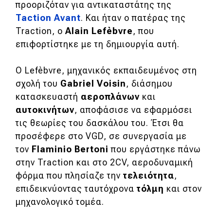
προοριζόταν για αντικαταστάτης της
Test Drive
Taction
Avant
. Και ήταν ο πατέρας της
Traction, o
Alain
Lefèbvre
, που
Δοκιμή
επιφορτίστηκε με τη δημιουργία αυτή.
Αποστολή
Ο Lefèbvre, μηχανικός εκπαιδευμένος στη
Συγκρίνουμε
σχολή του
Gabriel
Voisin
, διάσημου
κατασκευαστή
αεροπλάνων
και
Αγώνες
αυτοκινήτων
, αποφάσισε να εφαρμόσει
τις θεωρίες του δασκάλου του. Έτσι θα
Formula 1
προσέφερε στο VGD, σε συνεργασία με
τον
Flaminio
Bertoni
που εργάστηκε πάνω
WRC
στην Traction και στο 2CV, αεροδυναμική
Motorsport
φόρμα που πλησίαζε την
τελειότητα
,
επιδεικνύοντας ταυτόχρονα
τόλμη
και στον
μηχανολογικό τομέα.
Eco