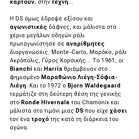
καρτούν
, στην
τέχνη
…
Η DS όμως έδρεψε εξίσου και
αγωνιστικές
δάφνες, και μάλιστα στα
χέρια μεγάλων οδηγών ράλι
πρωταγωνίστησε σε
αναρίθμητες
διοργανώσεις: Monte-Carlo, Μαρόκο, ράλι
Ακρόπολις, Γύρος Κορσικής… Το 1961, οι
Bianchi
και
Harris
θριάμβευαν στο
φημισμένο
Μαραθώνιο Λιέγη-Σόφια-
Λιέγη
. Και το 1972 ο
Bjorn
Waldegaard
τερμάτιζε στη δεύτερη θέση της γενικής
στο
Ronde
Hivernale
του Chamonix και
μάλιστα στο τιμόνι μιας
DS
που είχε
χάσει
τον ένα
τροχό
της κατά τη διάρκεια του
αγώνα.