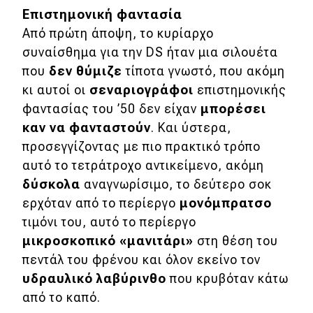
Νέα
Επιστημονική φαντασία
Από πρώτη άποψη, το κυρίαρχο
Τεχνολογία
συναίσθημα για την DS ήταν μια σιλουέτα
Mobility
που
δεν θύμιζε
τίποτα γνωστό, που ακόμη
κι αυτοί οι
σεναριογράφοι
επιστημονικής
Σταθμοί φόρτισης
φαντασίας του ’50 δεν είχαν
μπορέσει
καν να φανταστούν
. Και ύστερα,
Classic
προσεγγίζοντας με πιο πρακτικό τρόπο
αυτό το τετράτροχο αντικείμενο, ακόμη
Νέα
δύσκολα
αναγνωρίσιμο, το δεύτερο σοκ
Παρουσιάσεις
ερχόταν από το περίεργο
μονόμπρατσο
τιμόνι του, αυτό το περίεργο
μικροσκοπικό «μανιτάρι»
στη θέση του
DRIVE Away
πεντάλ του φρένου και όλον εκείνο τον
υδραυλικό λαβύρινθο
που κρυβόταν κάτω
MOTO
από το καπό.