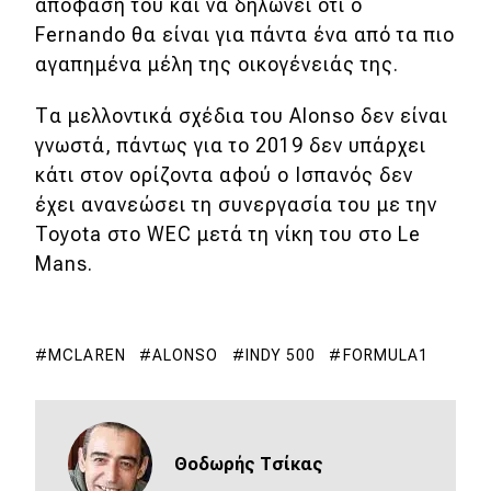
απόφασή του και να δηλώνει ότι ο
Fernando θα είναι για πάντα ένα από τα πιο
Eco
αγαπημένα μέλη της οικογένειάς της.
Νέα
Τα μελλοντικά σχέδια του Alonso δεν είναι
γνωστά, πάντως για το 2019 δεν υπάρχει
Τεχνολογία
κάτι στον ορίζοντα αφού ο Ισπανός δεν
Mobility
έχει ανανεώσει τη συνεργασία του με την
Σταθμοί φόρτισης
Toyota στο WEC μετά τη νίκη του στο Le
Mans.
Classic
MCLAREN
ALONSO
INDY 500
FORMULA1
Νέα
Παρουσιάσεις
Θοδωρής Τσίκας
DRIVE Away