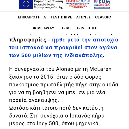
Σε λήξη της συνεργασίας τους
προχώρησαν ο Fernando Alonso και η
Main navigation
McLaren μετά από μια πενταετή κοινή
ΕΠΙΚΑΙΡΌΤΗΤΑ
TEST DRIVE
ΑΓΏΝΕΣ
CLASSIC
πορεία σε Formula1 και στο
DRIVE AWAY
EDRIVE
DRIVE USED
Indianapolis 500. Η ρήξη- σύμφωνα με
πληροφορίες -
ήρθε μετά την αποτυχία
Main navigation
του Ισπανού να προκριθεί στον αγώνα
Επικαιρότητα
των 500 μιλίων της Ινδιανάπολης
.
Νέα μοντέλα
Η συνεργασία του Alonso με τη McLaren
Πρωτότυπα
ξεκίνησε το 2015, όταν ο δύο φορές
Ελλάδα
παγκόσμιος πρωταθλητής πήγε στην ομάδα
για να τη βοηθήσει να μπει σε μια νέα
Κόσμος
πορεία ανάκαμψης.
Τεχνολογία
Ωστόσο κάτι τέτοιο ποτέ δεν κατέστη
δυνατό. Στη συνέχεια ο Ισπανός πήρε
Ασφάλεια
μέρος στο Indy 500, όπου μηχανικά
Αγορά