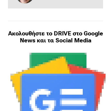
MOTO
Μεταχειρισμένο
Ακολουθήστε το DRIVE στο Google
Οδηγός αγοράς
News και τα Social Media
Συμβουλές
Χρηστικά
Συμβουλές
ΚΤΕΟ
Οδική βοήθεια