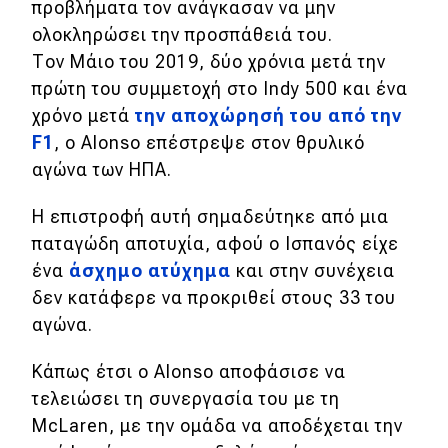
προβλήματα τον ανάγκασαν να μην
Απόψεις
ολοκληρώσει την προσπάθειά του.
Τον Μάιο του 2019, δύο χρόνια μετά την
πρώτη του συμμετοχή στο Indy 500 και ένα
Test Drive
χρόνο μετά
την αποχώρησή του από την
F1
, ο Alonso επέστρεψε στον θρυλικό
Δοκιμή
αγώνα των ΗΠΑ.
Αποστολή
H επιστροφή αυτή σημαδεύτηκε από μια
Συγκρίνουμε
παταγώδη αποτυχία, αφού ο Ισπανός είχε
ένα
άσχημο ατύχημα
και στην συνέχεια
δεν κατάφερε να προκριθεί στους 33 του
Αγώνες
αγώνα.
Formula 1
Κάπως έτσι ο Alonso αποφάσισε να
WRC
τελειώσει τη συνεργασία του με τη
Motorsport
McLaren, με την ομάδα να αποδέχεται την