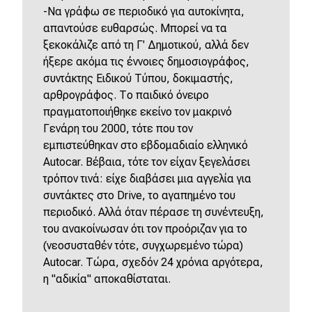
-Να γράφω σε περιοδικό για αυτοκίνητα,
απαντούσε ευθαρσώς. Μπορεί να τα
ξεκοκάλιζε από τη Γ' Δημοτικού, αλλά δεν
ήξερε ακόμα τις έννοιες δημοσιογράφος,
συντάκτης Ειδικού Τύπου, δοκιμαστής,
αρθρογράφος. Το παιδικό όνειρο
πραγματοποιήθηκε εκείνο τον μακρινό
Γενάρη του 2000, τότε που τον
εμπιστεύθηκαν στο εβδομαδιαίο ελληνικό
Autocar. Βέβαια, τότε τον είχαν ξεγελάσει
τρόπον τινά: είχε διαβάσει μια αγγελία για
συντάκτες στο Drive, το αγαπημένο του
περιοδικό. Αλλά όταν πέρασε τη συνέντευξη,
του ανακοίνωσαν ότι τον προόριζαν για το
(νεοσυσταθέν τότε, συγχωρεμένο τώρα)
Autocar. Τώρα, σχεδόν 24 χρόνια αργότερα,
η "αδικία" αποκαθίσταται.