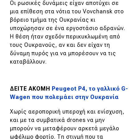
Οι ρωσικές δυνάμεις είχαν αποτύχει σε
μια επίθεση στα νότια του Vovchansk στο
MOTO
βόρειο τμήμα της Ουκρανίας κι
υποχώρησαν σε ένα εργοστάσιο αδρανών.
Μεταχειρισμένο
Η θέση ήταν σχεδόν περικυκλωμένη από
Οδηγός αγοράς
τους Ουκρανούς, αν και δεν είχαν τη
δύναμη πυρός για να μπορέσουν να τις
Συμβουλές
καταβάλλουν.
Χρηστικά
ΔΕΙΤΕ ΑΚΟΜΗ
Peugeot P4, το γαλλικό G-
Συμβουλές
Wagen που πολεμάει στην Ουκρανία
ΚΤΕΟ
Χωρίς αεροπορική υπεροχή και ενίσχυση,
Οδική βοήθεια
και με τα συμβατικά drones να μην
μπορούν να μεταφέρουν αρκετά μεγάλο
ωφέλιμο φορτίο. Τη στιγμή που τ
α