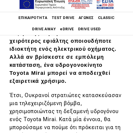
Main navigation
ΕΠΙΚΑΙΡΌΤΗΤΑ
TEST DRIVE
ΑΓΏΝΕΣ
CLASSIC
Μια πυρκαγιά μπαταρίας ή μια έκρηξη
DRIVE AWAY
eDRIVE
DRIVE USED
δεξαμενής υδρογόνου είναι ο
χειρότερος εφιάλτης οποιουδήποτε
Main navigation
ιδιοκτήτη ενός ηλεκτρικού οχήματος.
Επικαιρότητα
Αλλά αν βρίσκεστε σε εμπόλεμη
Νέα μοντέλα
κατάσταση, ένα υδρογονοκίνητο
Toyota Mirai μπορεί να αποδειχθεί
Πρωτότυπα
εξαιρετικά χρήσιμο.
Ελλάδα
Έτσι, Ουκρανοί στρατιώτες κατασκεύασαν
Κόσμος
μια τηλεχειριζόμενη βόμβα,
Τεχνολογία
χρησιμοποιώντας τη δεξαμενή υδρογόνου
ενός Toyota Mirai. Κατά μία έννοια, θα
Ασφάλεια
μπορούσαμε να πούμε ότι πρόκειται για τη
Αγορά