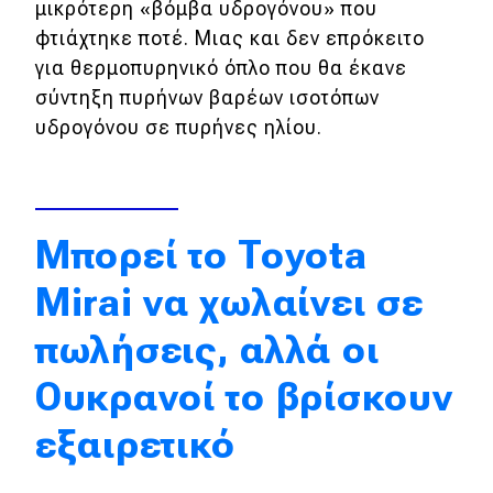
μικρότερη «βόμβα υδρογόνου» που
Απόψεις
φτιάχτηκε ποτέ. Μιας και δεν επρόκειτο
για θερμοπυρηνικό όπλο που θα έκανε
σύντηξη πυρήνων βαρέων ισοτόπων
Test Drive
υδρογόνου σε πυρήνες ηλίου.
Δοκιμή
Αποστολή
Μπορεί το Toyota
Συγκρίνουμε
Mirai να χωλαίνει σε
Αγώνες
πωλήσεις, αλλά οι
Formula 1
Ουκρανοί το βρίσκουν
WRC
εξαιρετικό
Motorsport