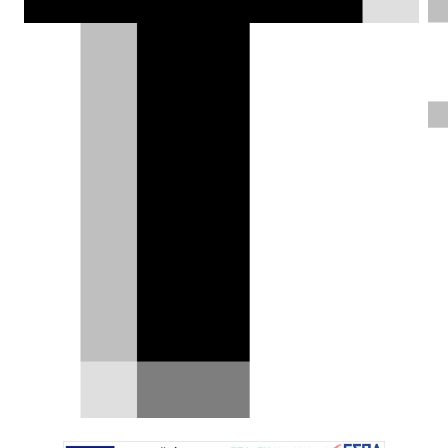
Ιάπωνες, αλλά οι Ουκρανοί βρίσκουν
ιδιαίτερα χρήσιμες τις δεξαμενές
υδρογόνου του.
Δημήτρης Σαμπαζιώτης |
13.08.2024