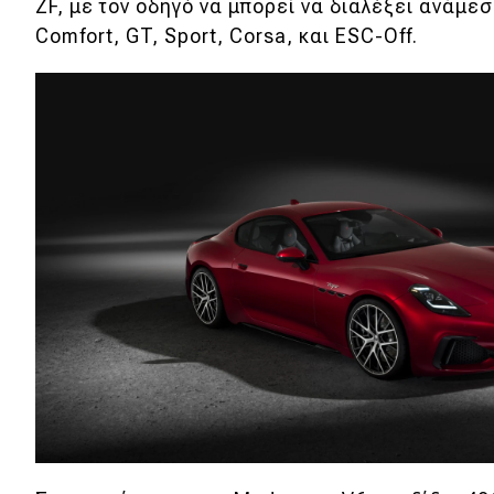
ZF, με τον οδηγό να μπορεί να διαλέξει ανάμε
Νέα
Comfort, GT, Sport, Corsa, και ESC-Off.
Παρουσιάσεις
DRIVE Away
MOTO
Μεταχειρισμένο
Οδηγός αγοράς
Συμβουλές
Χρηστικά