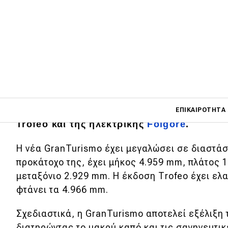
Ο Ιταλός κατασκευαστής αποκάλυψε την ο
GranTurismo, η οποία θα είναι διαθέσιμη μ
ως αμιγώς ηλεκτρική. Oι αγοραστές του ν
Main navigati
Maserati
θα μπορούν να διαλέξουν ανάμεσ
ΕΠΙΚΑΙΡΌΤΗΤΑ
Trofeo και της ηλεκτρικής
Folgore
.
Η νέα GranTurismo έχει μεγαλώσει σε διαστάσ
Main navigation
Επικαιρότητα
προκάτοχο της, έχει μήκος 4.959 mm, πλάτος 
μεταξόνιο 2.929 mm. Η έκδοση Τrofeo έχει ε
Νέα μοντέλα
φτάνει τα 4.966 mm.
Πρωτότυπα
Σχεδιαστικά, η GranTurismo αποτελεί εξέλιξη
Ελλάδα
διατηρώντας το μακρύ καπό και τις σαγηνευτι