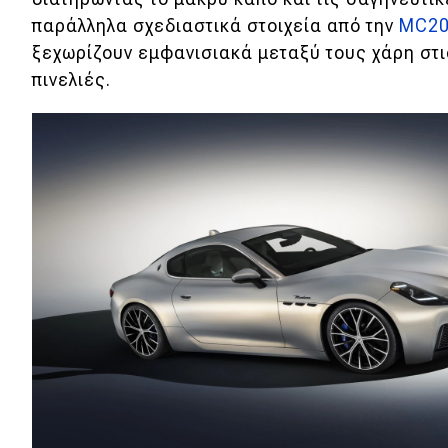
παράλληλα σχεδιαστικά στοιχεία από την
MC2
Κόσμος
ξεχωρίζουν εμφανισιακά μεταξύ τους χάρη στι
Τεχνολογία
πινελιές.
Ασφάλεια
Αγορά
Απόψεις
Test Drive
Δοκιμή
Αποστολή
Συγκρίνουμε