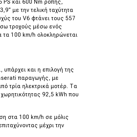
6 PS και 600 Nm ροπής,
,9" με την τελική ταχύτητα
σχύς του V6 φτάνει τους 557
ίσω τροχούς μέσω ενός
α τα 100 km/h ολοκληρώνεται
, υπάρχει και η επιλογή της
aserati παραγωγής, με
πό τρία ηλεκτρικά μοτέρ. Τα
α χωρητικότητας 92,5 kWh που
ση στα 100 km/h σε μόλις
 επιταχύνοντας μέχρι την