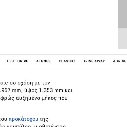
ΦΩΤΟΓΡΑΦΙΕΣ
λοκαίνουργια Maserati
ε έναν twin-turbo V6 και
έου τετραθέσιου GT της
on
α στις εκδόσεις Modena,
TEST DRIVE
ΑΓΏΝΕΣ
CLASSIC
DRIVE AWAY
eDRIVE
εις σε σχέση με τον
1.957 mm, ύψος 1.353 mm και
λαφρώς αυξημένο μήκος που
 του
προκάτοχου
της
κές καμπύλες, υιοθετώντας