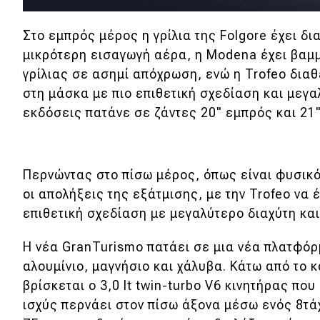
Αγώνες
Formula 1
Στο εμπρός μέρος η γρίλια της Folgore έχει δ
μικρότερη εισαγωγή αέρα, η Μodena έχει βαμ
WRC
γρίλιας σε ασημί απόχρωση, ενώ η Trofeo δια
Motorsport
στη μάσκα με πιο επιθετική σχεδίαση και μεγαλύ
εκδόσεις πατάνε σε ζάντες 20" εμπρός και 21"
Eco
Νέα
Περνώντας στο πίσω μέρος, όπως είναι φυσικό
οι απολήξεις της εξάτμισης, με την Trofeo να 
Τεχνολογία
επιθετική σχεδίαση με μεγαλύτερο διαχύτη και
Mobility
Η νέα GranTurismo πατάει σε μια νέα πλατφό
Σταθμοί φόρτισης
αλουμίνιο, μαγνήσιο και χάλυβα. Κάτω από το 
βρίσκεται ο 3,0 lt twin-turbo V6 κινητήρας πο
ισχύς περνάει στον πίσω άξονα μέσω ενός 8τά
Classic