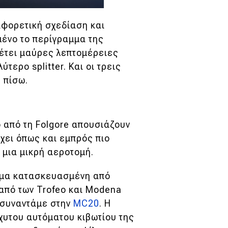
ιαφορετική σχεδίαση και
μένο το περίγραμμα της
θέτει μαύρες λεπτομέρειες
τερο splitter. Και οι τρεις
 πίσω.
 από τη Folgore απουσιάζουν
έχει όπως και εμπρός πιο
 μια μικρή αεροτομή.
ρμα κατασκευασμένη από
καπό των Trofeo και Modena
υ συναντάμε στην
MC20
. Η
χυτου αυτόματου κιβωτίου της