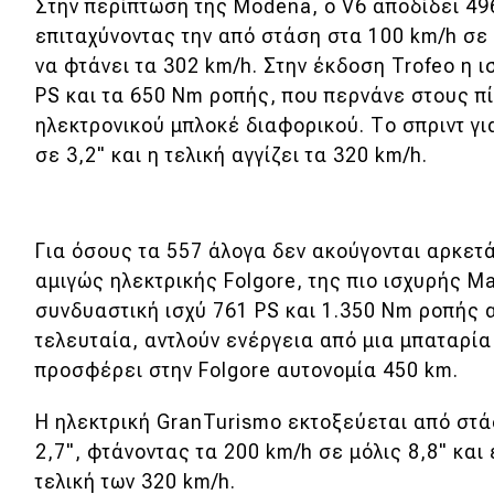
Συμβουλές
Στην περίπτωση της Modena, o V6 αποδίδει 49
επιταχύνοντας την από στάση στα 100 km/h σε 3
ΚΤΕΟ
να φτάνει τα 302 km/h. Στην έκδοση Trofeo η ι
Οδική βοήθεια
PS και τα 650 Nm ροπής, που περνάνε στους π
ηλεκτρονικού μπλοκέ διαφορικού. Το σπριντ γι
σε 3,2" και η τελική αγγίζει τα 320 km/h.
eDRIVE
DRIVE USED
Για όσους τα 557 άλογα δεν ακούγονται αρκετά
αμιγώς ηλεκτρικής Folgore, της πιο ισχυρής M
συνδυαστική ισχύ 761 PS και 1.350 Nm ροπής α
τελευταία, αντλούν ενέργεια από μια μπαταρί
προσφέρει στην Folgore αυτονομία 450 km.
Η ηλεκτρική GranTurismo εκτοξεύεται από στά
2,7", φτάνοντας τα 200 km/h σε μόλις 8,8" και
τελική των 320 km/h.