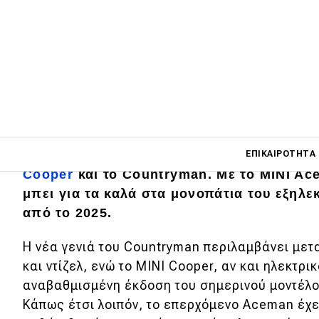
Main navigati
Τα πρώτα βήματα της MINI στην ηλεκτροκίν
ΕΠΙΚΑΙΡΌΤΗΤΑ
Cooper
και το Countryman. Με το MINI Ac
μπει για τα καλά στα μονοπάτια του εξηλ
από το 2025.
Main navigation
Επικαιρότητα
Η νέα γενιά του Countryman περιλαμβάνει μετ
Νέα μοντέλα
και ντίζελ, ενώ το MINI Cooper, αν και ηλεκτρι
Πρωτότυπα
αναβαθμισμένη έκδοση του σημερινού μοντέλ
Κάπως έτσι λοιπόν, το επερχόμενο Aceman έχε
Ελλάδα