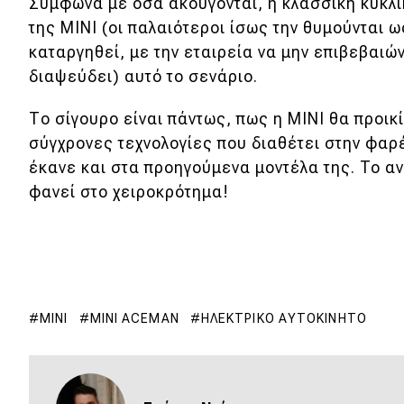
Σύμφωνα με όσα ακούγονται, η κλασσική κυκλ
της MINI (οι παλαιότεροι ίσως την θυμούνται ω
καταργηθεί, με την εταιρεία να μην επιβεβαιών
διαψεύδει) αυτό το σενάριο.
Το σίγουρο είναι πάντως, πως η MINI θα προικί
σύγχρονες τεχνολογίες που διαθέτει στην φαρ
έκανε και στα προηγούμενα μοντέλα της. To α
φανεί στο χειροκρότημα!
MINI
MINI ACEMAN
ΗΛΕΚΤΡΙΚΌ ΑΥΤΟΚΊΝΗΤΟ