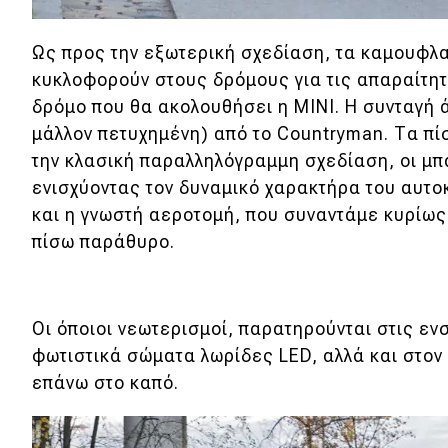
Νέα
Ως προς την εξωτερική σχεδίαση, τα καμουφλ
Παρουσιάσεις
κυκλοφορούν στους δρόμους για τις απαραίτητ
δρόμο που θα ακολουθήσει η MINI. H συνταγή ά
μάλλον πετυχημένη) από το Countryman. Τα π
DRIVE Away
την κλασική παραλληλόγραμμη σχεδίαση, οι μ
ενισχύοντας τον δυναμικό χαρακτήρα του αυτο
MOTO
και η γνωστή αεροτομή, που συναντάμε κυρίως
πίσω παράθυρο.
Μεταχειρισμένο
Οδηγός αγοράς
Οι όποιοι νεωτερισμοί, παρατηρούνται στις 
Συμβουλές
φωτιστικά σώματα λωρίδες LED, αλλά και στο
επάνω στο καπό.
Χρηστικά