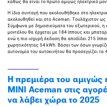
καθώς θα είναι το πρώτο αμιγώς ηλεκτρικό μον
Κόσμος
Η ίδια συνταγή που ακολουθήθηκε στο ηλεκτρι
Τεχνολογία
ακολουθηθεί και στο Aceman. Τουλάχιστον ως 
Ασφάλεια
Σύμφωνα με δημοσιεύματα του εξωτερικού, η 
μοντέλου θα έρχεται με 184 ίππους και μπατα
Αγορά
ενώ η πιο ισχυρή έκδοση θα αποδίδει 215 ίππο
Απόψεις
χωρητικότητας 54 kWh. Βάσει των όσων γνωρίζ
αυτονομία του αυτοκινήτου θα προσεγγίζει τα 
Test Drive
Δοκιμή
Η πρεμιέρα του αμιγώς 
Αποστολή
MINI Aceman στις αγορέ
Συγκρίνουμε
να λάβει χώρα το 2025