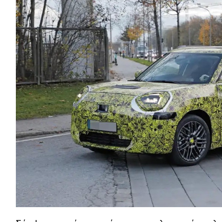
Συμβουλές
ΚΤΕΟ
Οδική βοήθεια
eDRIVE
DRIVE USED