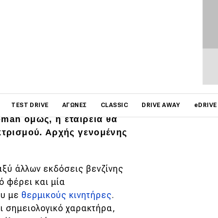
on
ηση έχουν γίνει με το
TEST DRIVE
ΑΓΏΝΕΣ
CLASSIC
DRIVE AWAY
eDRIVE
eman όμως, η εταιρεία θα
εκτρισμού. Αρχής γενομένης
αξύ άλλων εκδόσεις βενζίνης
κό φέρει και μία
ου με
θερμικούς κινητήρες
.
ι σημειολογικό χαρακτήρα,