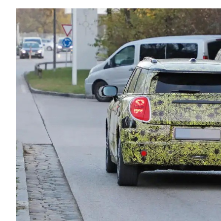
Αγώνες
Formula 1
WRC
Motorsport
Eco
Νέα
Τεχνολογία
Mobility
Σταθμοί φόρτισης
Classic