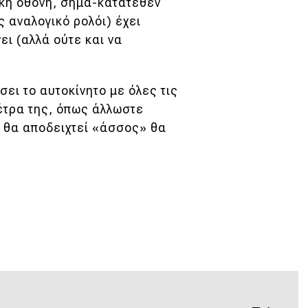
ική οθόνη, σήμα-κατατεθέν
ς αναλογικό ρολόι) έχει
ει (αλλά ούτε και να
σει το αυτοκίνητο με όλες τις
έτρα της, όπως άλλωστε
ν θα αποδειχτεί «άσσος» θα