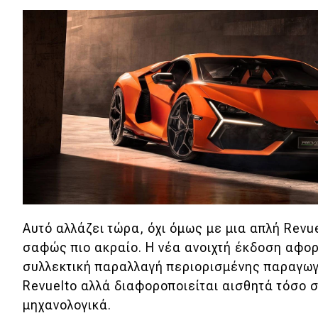
Αγώνες
Formula 1
WRC
Motorsport
Eco
Νέα
Τεχνολογία
Mobility
Αυτό αλλάζει τώρα, όχι όμως με μια απλή Revue
σαφώς πιο ακραίο. Η νέα ανοιχτή έκδοση αφο
Σταθμοί φόρτισης
συλλεκτική παραλλαγή περιορισμένης παραγωγ
Revuelto αλλά διαφοροποιείται αισθητά τόσο σ
μηχανολογικά.
Classic