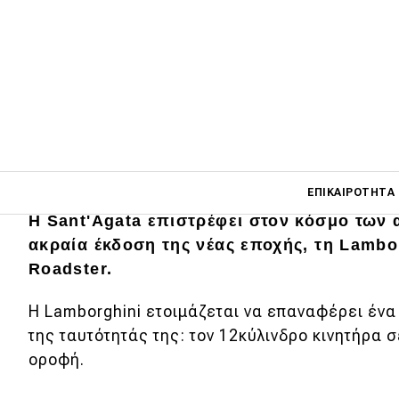
Main navigati
ΕΠΙΚΑΙΡΌΤΗΤΑ
Η Sant'Agata επιστρέφει στον κόσμο των 
ακραία έκδοση της νέας εποχής, τη Lamb
Main navigation
Roadster.
Επικαιρότητα
Η Lamborghini ετοιμάζεται να επαναφέρει ένα 
Νέα μοντέλα
της ταυτότητάς της: τον 12κύλινδρο κινητήρα 
Πρωτότυπα
οροφή.
Ελλάδα