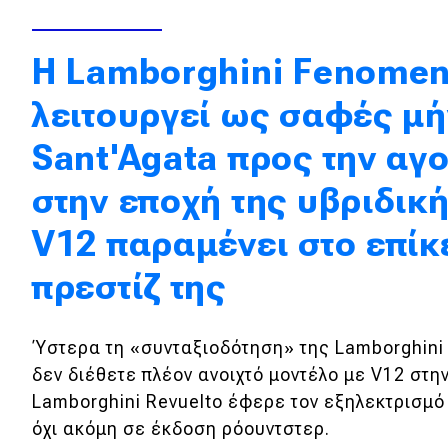
Κόσμος
Η Lamborghini Fenomen
Τεχνολογία
Ασφάλεια
λειτουργεί ως σαφές μή
Αγορά
Sant'Agata προς την αγ
Απόψεις
στην εποχή της υβριδικ
V12 παραμένει στο επίκ
Test Drive
πρεστίζ της
Δοκιμή
Αποστολή
Ύστερα τη «συνταξιοδότηση» της Lamborghini 
Συγκρίνουμε
δεν διέθετε πλέον ανοιχτό μοντέλο με V12 στην
Lamborghini Revuelto έφερε τον εξηλεκτρισμό
όχι ακόμη σε έκδοση ρόουντστερ.