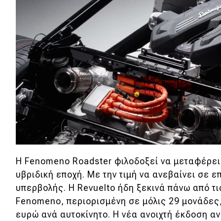
Συμβουλές
ΚΤΕΟ
Οδική βοήθεια
eDRIVE
DRIVE USED
Η Fenomeno Roadster φιλοδοξεί να μεταφέρει 
υβριδική εποχή. Με την τιμή να ανεβαίνει σε ε
υπερβολής. Η Revuelto ήδη ξεκινά πάνω από τι
Fenomeno, περιορισμένη σε μόλις 29 μονάδες,
ευρώ ανά αυτοκίνητο. Η νέα ανοιχτή έκδοση α