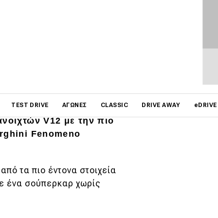
on
TEST DRIVE
ΑΓΏΝΕΣ
CLASSIC
DRIVE AWAY
eDRIVE
ανοιχτών V12 με την πιο
orghini Fenomeno
από τα πιο έντονα στοιχεία
σε ένα σούπερκαρ χωρίς