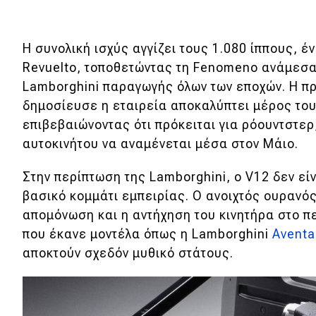
Νέα
Παρουσιάσεις
Η συνολική ισχύς αγγίζει τους 1.080 ίππους, έν
Revuelto, τοποθετώντας τη Fenomeno ανάμεσα
Lamborghini παραγωγής όλων των εποχών. Η πρ
DRIVE Away
δημοσίευσε η εταιρεία αποκαλύπτει μέρος του
επιβεβαιώνοντας ότι πρόκειται για ρόουντστερ
MOTO
αυτοκινήτου να αναμένεται μέσα στον Μάιο.
Μεταχειρισμένο
Στην περίπτωση της Lamborghini, ο V12 δεν εί
βασικό κομμάτι εμπειρίας. Ο ανοιχτός ουρανός
Οδηγός αγοράς
απομόνωση και η αντήχηση του κινητήρα στο π
Συμβουλές
που έκανε μοντέλα όπως η Lamborghini
Aventa
αποκτούν σχεδόν μυθικό στάτους.
Χρηστικά