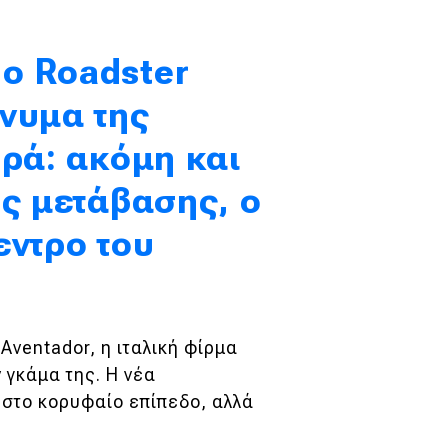
o Roadster
νυμα της
ορά: ακόμη και
ής μετάβασης, ο
εντρο του
Aventador, η ιταλική φίρμα
 γκάμα της. Η νέα
 στο κορυφαίο επίπεδο, αλλά