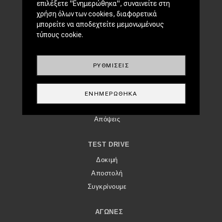
επιλέξετε "Ενημερώθηκα", συναινείτε στη
Footer Menu
ΕΠΙΚΑΙΡΌΤΗΤΑ
χρήση όλων των cookies, διαφορετικά
μπορείτε να αποδεχτείτε μεμονωμένους
Νέα μοντέλα
τύπους cookie.
Πρωτότυπα
Ελλάδα
Κόσμος
ΡΥΘΜΊΣΕΙΣ
Τεχνολογία
Ασφάλεια
ΕΝΗΜΕΡΏΘΗΚΑ
Αγορά
Απόψεις
TEST DRIVE
Δοκιμή
Αποστολή
Συγκρίνουμε
ΑΓΏΝΕΣ