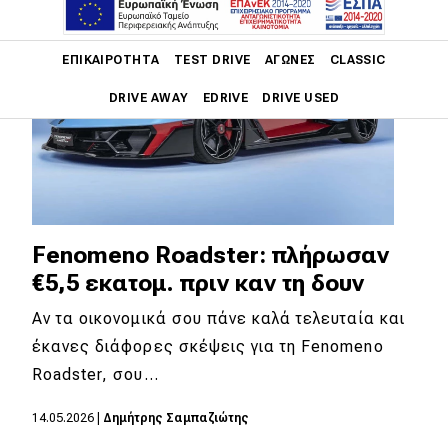
Main navigation
ΕΠΙΚΑΙΡΌΤΗΤΑ
TEST DRIVE
ΑΓΏΝΕΣ
CLASSIC
DRIVE AWAY
EDRIVE
DRIVE USED
Main navigation
Επικαιρότητα
Νέα μοντέλα
Fenomeno Roadster: πλήρωσαν
Πρωτότυπα
€5,5 εκατομ. πριν καν τη δουν
Ελλάδα
Αν τα οικονομικά σου πάνε καλά τελευταία και
Κόσμος
έκανες διάφορες σκέψεις για τη Fenomeno
Τεχνολογία
Roadster, σου…
Ασφάλεια
14.05.2026
|
Δημήτρης Σαμπαζιώτης
Αγορά