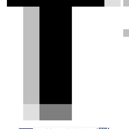
Lamborghini Fenomeno Roadster:
δίνεις €6 εκατ. κι άμα βρέξει...
λούτσα!
Υπάρχουν αυτοκίνητα που σε προστατεύουν
από τη βροχή. Και υπάρχει και η νέα
Lamborghini Fenomeno…
15.05.2026
|
Δημήτρης Βαμβακίδης