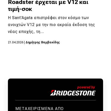
eDRIVE
Roadster έρχεται με V12 και
τιμή-σοκ
DRIVE USED
Η Sant'Agata επιστρέφει στον κόσμο των
ανοιχτών V12 με την πιο ακραία έκδοση της
νέας εποχής, τη…
21.04.2026
|
Δημήτρης Βαμβακίδης
ΜΕΤΑΧΕΙΡΙΣΜΕΝΑ ΑΠΟ