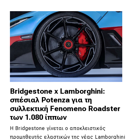
Απόψεις
Test Drive
Δοκιμή
Αποστολή
Συγκρίνουμε
Bridgestone x Lamborghini:
Αγώνες
σπέσιαλ Potenza για τη
συλλεκτική Fenomeno Roadster
Formula 1
των 1.080 ίππων
WRC
Η Bridgestone γίνεται ο αποκλειστικός
Motorsport
προμηθευτής ελαστικών της νέας Lamborghini