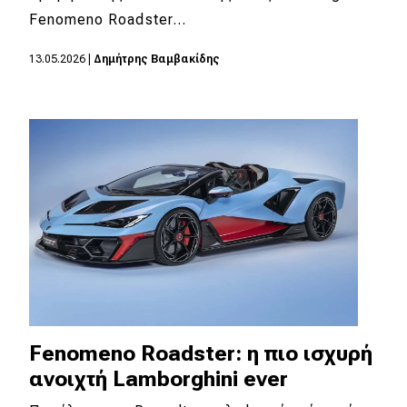
Fenomeno Roadster…
Eco
13.05.2026
|
Δημήτρης Βαμβακίδης
Νέα
Τεχνολογία
Mobility
Σταθμοί φόρτισης
Classic
Νέα
Παρουσιάσεις
Fenomeno Roadster: η πιο ισχυρή
ανοιχτή Lamborghini ever
DRIVE Away