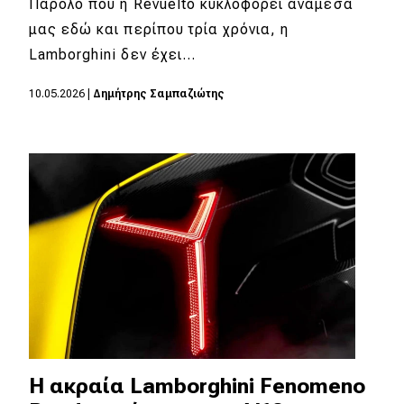
Παρόλο που η Revuelto κυκλοφορεί ανάμεσά
μας εδώ και περίπου τρία χρόνια, η
MOTO
Lamborghini δεν έχει…
Μεταχειρισμένο
10.05.2026
|
Δημήτρης Σαμπαζιώτης
Οδηγός αγοράς
Συμβουλές
Χρηστικά
Συμβουλές
ΚΤΕΟ
Οδική βοήθεια
Η ακραία Lamborghini Fenomeno