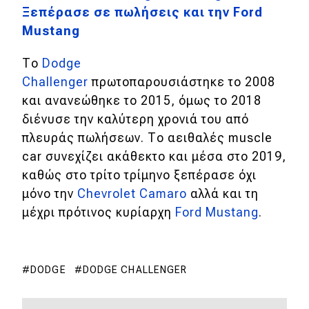
Ξεπέρασε σε πωλήσεις και την Ford
MOTO
Mustang
Το
Dodge
Μεταχειρισμένο
Challenger
πρωτοπαρουσιάστηκε το 2008
Οδηγός αγοράς
και ανανεώθηκε το 2015, όμως το 2018
διένυσε την καλύτερη χρονιά του από
Συμβουλές
πλευράς πωλήσεων. Το αειθαλές muscle
car συνεχίζει ακάθεκτο και μέσα στο 2019,
καθώς στο τρίτο τρίμηνο ξεπέρασε όχι
Χρηστικά
μόνο την
Chevrolet Camaro
αλλά και τη
Συμβουλές
μέχρι πρότινος κυρίαρχη
Ford Mustang
.
ΚΤΕΟ
Οδική βοήθεια
DODGE
DODGE CHALLENGER