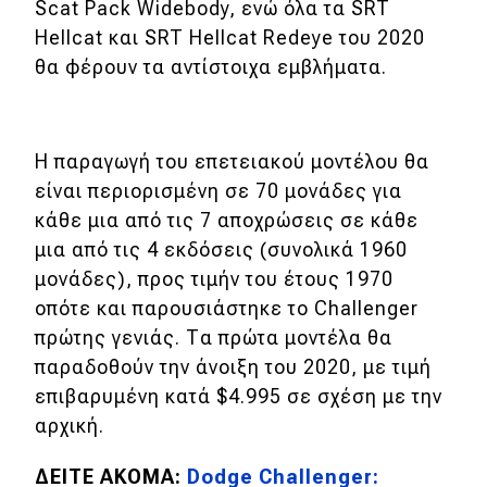
Scat Pack Widebody, ενώ όλα τα SRT
Hellcat και SRT Hellcat Redeye του 2020
Eco
θα φέρουν τα αντίστοιχα εμβλήματα.
Νέα
Τεχνολογία
Η παραγωγή του επετειακού μοντέλου θα
Mobility
είναι περιορισμένη σε 70 μονάδες για
κάθε μια από τις 7 αποχρώσεις σε κάθε
Σταθμοί φόρτισης
μια από τις 4 εκδόσεις (συνολικά 1960
μονάδες), προς τιμήν του έτους 1970
Classic
οπότε και παρουσιάστηκε το Challenger
πρώτης γενιάς. Τα πρώτα μοντέλα θα
Νέα
παραδοθούν την άνοιξη του 2020, με τιμή
επιβαρυμένη κατά $4.995 σε σχέση με την
Παρουσιάσεις
αρχική.
ΔΕΙΤΕ ΑΚΟΜΑ:
Dodge Challenger:
DRIVE Away