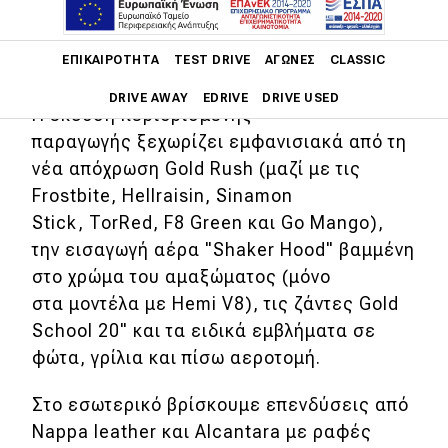
με αφορμή τα 50 χρόνια από την
παρουσίαση της πρώτης γενιάς του
Main navigation
ΕΠΙΚΑΙΡΌΤΗΤΑ
TEST DRIVE
ΑΓΏΝΕΣ
CLASSIC
muscle car.
DRIVE AWAY
EDRIVE
DRIVE USED
Η έκδοση περιορισμένης
παραγωγής ξεχωρίζει εμφανισιακά από τη
Main navigation
Επικαιρότητα
νέα απόχρωση Gold Rush (μαζί με τις
Frostbite, Hellraisin, Sinamon
Νέα μοντέλα
Stick, TorRed, F8 Green και Go Mango),
την εισαγωγή αέρα "Shaker Hood" βαμμένη
Πρωτότυπα
στο χρώμα του αμαξώματος (μόνο
Ελλάδα
στα μοντέλα με Hemi V8), τις ζάντες Gold
Κόσμος
School 20" και τα ειδικά εμβλήματα σε
φώτα, γρίλια και πίσω αεροτομή.
Τεχνολογία
Ασφάλεια
Στο εσωτερικό βρίσκουμε επενδύσεις από
Nappa leather και Alcantara με ραφές
Αγορά