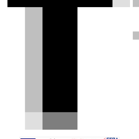
πινελιές.
Θάνος Παππάς |
20.11.2019
ΦΩΤΟΓΡΑΦΙΕΣ
Η Dodge παρουσίασε στο Los Angeles
μια επετειακή έκδοση του Challenger