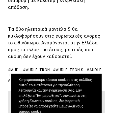
διαδρομή με καλύτερη ενεργειακή
απόδοση.
Τα δύο ηλεκτρικά μοντέλα S θα
κυκλοφορήσουν στις ευρωπαϊκές αγορές
το φθινόπωρο. Αναμένονται στην Ελλάδα
προς το τέλος του έτους, με τιμές που
ακόμη δεν έχουν καθοριστεί.
AUDI
AUDI E-TRON
AUDI E-TRON S
AUDI E-
TRON S SPORTBACK
PREMIUM ΗΛΕΚΤΡΙΚΆ
Χρησιμοποιούμε κάποια cookies στις σελίδες
ΑΥΤΟΚΊΝΗΤΑ
ΗΛΕΚΤΡΟΚΊΝΗΣΗ
αυτού του ιστότοπου για την καλύτερη
λειτουργία και την ενημέρωσή σας. Εάν
επιλέξετε "Ενημερώθηκα", συναινείτε στη
χρήση όλων των cookies, διαφορετικά
Θοδωρής Τσίκας
μπορείτε να αποδεχτείτε μεμονωμένους
τύπους cookie.