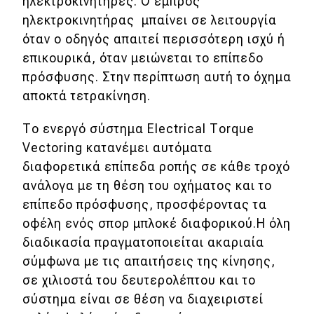
ηλεκτροκινητήρες. Ο εμπρός
ηλεκτροκινητήρας μπαίνει σε λειτουργία
MOTO
όταν ο οδηγός απαιτεί περισσότερη ισχύ ή
επικουρικά, όταν μειώνεται το επίπεδο
Μεταχειρισμένο
πρόσφυσης. Στην περίπτωση αυτή το όχημα
αποκτά τετρακίνηση.
Οδηγός αγοράς
Συμβουλές
Το ενεργό σύστημα Εlectrical Τorque
Vectoring κατανέμει αυτόματα
διαφορετικά επίπεδα ροπής σε κάθε τροχό
Χρηστικά
ανάλογα με τη θέση του οχήματος και τo
επίπεδo πρόσφυσης, προσφέροντας τα
Συμβουλές
οφέλη ενός σπορ μπλοκέ διαφορικού.Η όλη
ΚΤΕΟ
διαδικασία πραγματοποιείται ακαριαία
σύμφωνα με τις απαιτήσεις της κίνησης,
Οδική βοήθεια
σε χιλιοστά του δευτερολέπτου και το
σύστημα είναι σε θέση να διαχειριστεί