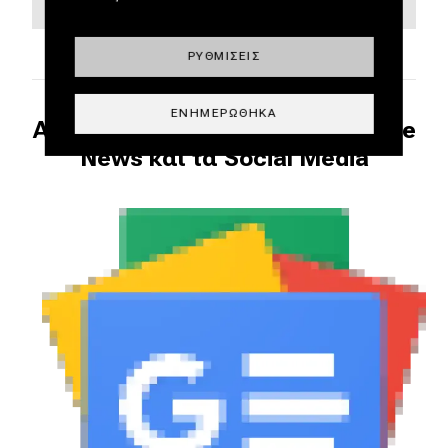
ΡΥΘΜΊΣΕΙΣ
ΕΝΗΜΕΡΏΘΗΚΑ
Ακολουθήστε το DRIVE στο Google
News και τα Social Media