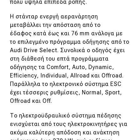
eDRIVE
πολύ υψηλά επίπεδα ροπής.
Η στάνταρ ενεργή αερανάρτηση
DRIVE USED
μεταβάλλει την απόσταση από το
έδαφος κατά έως και 76 mm ανάλογα με
το επιλεγμένο πρόγραμμα οδήγησης από το
Audi Drive Select. Συνολικά ο οδηγός έχει
στη διάθεσή του επτά προγράμματα
οδήγησης τα Comfort, Auto, Dynamic,
Efficiency, Individual, Allroad και Offroad.
Παράλληλα το ηλεκτρονικό σύστημα ESC
έχει τέσσερις ρυθμίσεις, Normal, Sport,
Offroad και Off.
Το ηλεκτροϋδραυλικό σύστημα πέδησης
ενισχύεται από τους ηλεκτροκινητήρες για
ακόμα καλύτερη απόδοση και ανάκτηση