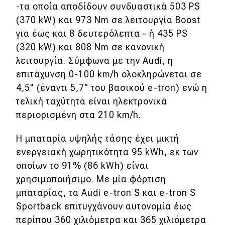
-τα οποία αποδίδουν συνδυαστικά 503 PS
Απόψεις
(370 kW) και 973 Nm σε λειτουργία Boost
για έως και 8 δευτερόλεπτα - ή 435 PS
(320 kW) και 808 Nm σε κανονική
Test Drive
λειτουργία. Σύμφωνα με την Audi, η
επιτάχυνση 0-100 km/h ολοκληρώνεται σε
Δοκιμή
4,5" (έναντι 5,7" του βασικού e-tron) ενώ η
Αποστολή
τελική ταχύτητα είναι ηλεκτρονικά
Συγκρίνουμε
περιορισμένη στα 210 km/h.
Η μπαταρία υψηλής τάσης έχει μικτή
Αγώνες
ενεργειακή χωρητικότητα 95 kWh, εκ των
οποίων το 91% (86 kWh) είναι
Formula 1
χρησιμοποιήσιμο. Με μία φόρτιση
μπαταρίας, τα Audi e-tron S και e-tron S
WRC
Sportback επιτυγχάνουν αυτονομία έως
Motorsport
περίπου 360 χιλιόμετρα και 365 χιλιόμετρα