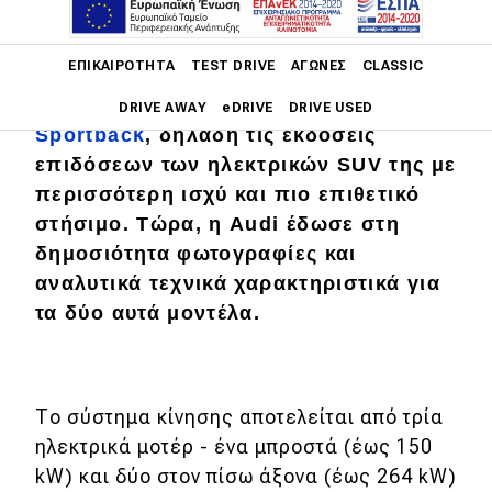
Main navigation
ΕΠΙΚΑΙΡΌΤΗΤΑ
TEST DRIVE
ΑΓΏΝΕΣ
CLASSIC
Τον Φεβρουάριο είχαμε γράψει για τα
νέα Audi e-tron S και e-tron S
DRIVE AWAY
eDRIVE
DRIVE USED
Sportback
, δηλαδή τις εκδόσεις
επιδόσεων των ηλεκτρικών SUV της με
Main navigation
Επικαιρότητα
περισσότερη ισχύ και πιο επιθετικό
στήσιμο. Τώρα, η Audi έδωσε στη
Νέα μοντέλα
δημοσιότητα φωτογραφίες και
Πρωτότυπα
αναλυτικά τεχνικά χαρακτηριστικά για
τα δύο αυτά μοντέλα.
Ελλάδα
Κόσμος
Τεχνολογία
Το σύστημα κίνησης αποτελείται από τρία
Ασφάλεια
ηλεκτρικά μοτέρ - ένα μπροστά (έως 150
kW) και δύο στον πίσω άξονα (έως 264 kW)
Αγορά