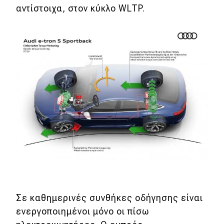
αντίστοιχα, στον κύκλο WLTP.
Eco
Νέα
Τεχνολογία
Mobility
Σταθμοί φόρτισης
Classic
Νέα
Παρουσιάσεις
Σε καθημερινές συνθήκες οδήγησης είναι
ενεργοποιημένοι μόνο οι πίσω
DRIVE Away