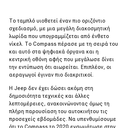
MOTO
Το ταμπλό υιοθετεί έναν πιο οριζόντιο
Μεταχειρισμένο
σχεδιασμό, με μια μεγάλη διακοσμητική
λωρίδα που υπογραμμίζεται από ένθετο
Οδηγός αγοράς
νίκελ. Το Compass πέρασε με τη σειρά του
και αυτό στα ψηφιακά όργανα και η
Συμβουλές
κεντρική οθόνη αφής που μεγάλωσε δίνει
την εντύπωση ότι αιωρείται. Επιπλέον, οι
Χρηστικά
αεραγωγοί έγιναν πιο διακριτικοί.
Συμβουλές
Η Jeep δεν έχει δώσει ακόμη στη
δημοσιότητα τεχνικές και άλλες
ΚΤΕΟ
λεπτομέρειες, ανακοινώνοντας όμως τη
Οδική βοήθεια
πλήρη παρουσίαση του αυτοκινήτου τις
προσεχείς εβδομάδες. Να υπενθυμίσουμε
ότι το Compass το 2020 ενσωμάτωσε στην