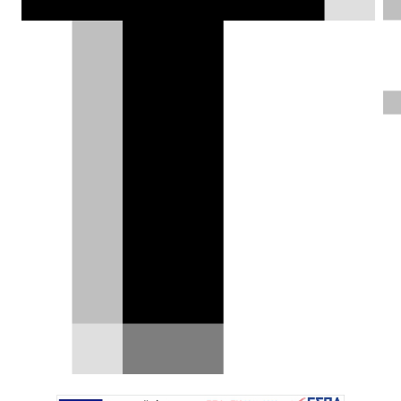
αναμένεται να φτάσει στην Ευρώπη την
άνοιξη και μάλιστα με μεγάλες
εσωτερικές αλλαγές, καθώς θα
διαθέτει ένα ολοκαίνουργιο ταμπλό.
DRIVE Team |
30.01.2021