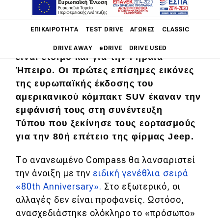
Main navigation
Το ανανεωμένο Jeep Compass που
ΕΠΙΚΑΙΡΌΤΗΤΑ
TEST DRIVE
ΑΓΏΝΕΣ
CLASSIC
είδαμε ήδη στην
Κίνα
και στην
Ινδία
,
DRIVE AWAY
eDRIVE
DRIVE USED
είναι έτοιμο και για την Γηραιά
Ήπειρο. Οι πρώτες επίσημες εικόνες
Main navigation
Επικαιρότητα
της ευρωπαϊκής έκδοσης του
αμερικανικού κόμπακτ SUV έκαναν την
Νέα μοντέλα
εμφάνισή τους στη συνέντευξη
Πρωτότυπα
Τύπου που ξεκίνησε τους εορτασμούς
για την 80ή επέτειο της φίρμας Jeep.
Ελλάδα
Το ανανεωμένο Compass θα λανσαριστεί
Κόσμος
την άνοιξη με την
ειδική γενέθλια σειρά
Τεχνολογία
«80th Anniversary».
Στο εξωτερικό, οι
Ασφάλεια
αλλαγές δεν είναι προφανείς. Ωστόσο,
ανασχεδιάστηκε ολόκληρο το «πρόσωπο»
Αγορά