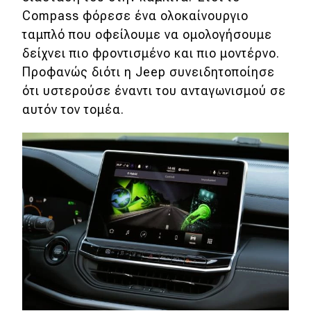
Compass φόρεσε ένα ολοκαίνουργιο
Eco
ταμπλό που οφείλουμε να ομολογήσουμε
δείχνει πιο φροντισμένο και πιο μοντέρνο.
Νέα
Προφανώς διότι η Jeep συνειδητοποίησε
ότι υστερούσε έναντι του ανταγωνισμού σε
Τεχνολογία
αυτόν τον τομέα.
Mobility
Σταθμοί φόρτισης
Classic
Νέα
Παρουσιάσεις
DRIVE Away