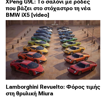
XPeng G9L: Το σαλόνι με ρόδες
που βάζει στο στόχαστρο τη νέα
BMW iX5 [video]
Lamborghini Revuelto: Φόρος τιμής
στη θρυλική Miura