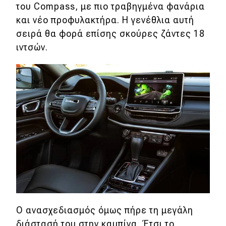
του Compass, με πιο τραβηγμένα φανάρια
Απόψεις
και νέο προφυλακτήρα. Η γενέθλια αυτή
σειρά θα φορά επίσης σκούρες ζάντες 18
ιντσών.
Test Drive
Δοκιμή
Αποστολή
Συγκρίνουμε
Αγώνες
Formula 1
WRC
Ο ανασχεδιασμός όμως πήρε τη μεγάλη
Motorsport
διάστασή του στην καμπίνα. Έτσι το