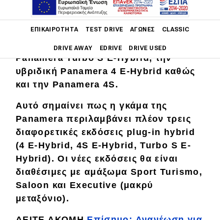
δεύτερης γενιάς
παρουσιάστηκε τον
Αύγουστο, και σήμερα η Porsche
Main navigation
ΕΠΙΚΑΙΡΌΤΗΤΑ
TEST DRIVE
ΑΓΏΝΕΣ
CLASSIC
εμπλουτίζει τη γκάμα της με την
ισχυρότερη και ταχύτερη έκδοση
DRIVE AWAY
EDRIVE
DRIVE USED
Panamera Turbo S E-Hybrid, την
υβριδική Panamera 4 E-Hybrid καθώς
Main navigation
Επικαιρότητα
και την Panamera 4S.
Νέα μοντέλα
Αυτό σημαίνει πως η γκάμα της
Panamera περιλαμβάνει πλέον τρεις
Πρωτότυπα
διαφορετικές εκδόσεις plug-in hybrid
Ελλάδα
(4 E-Hybrid, 4S E-Hybrid, Turbo S E-
Hybrid). Οι νέες εκδόσεις θα είναι
Κόσμος
διαθέσιμες με αμάξωμα Sport Turismo,
Τεχνολογία
Saloon και Executive (μακρύ
Ασφάλεια
μεταξόνιο).
Αγορά
ΔΕΙΤΕ ΑΚΟΜΗ
Επίσημο: Ανανέωση για