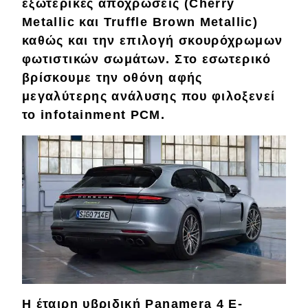
eDRIVE
εξωτερικές αποχρώσεις (Cherry
Metallic και Truffle Brown Metallic)
DRIVE USED
καθώς και την επιλογή σκουρόχρωμων
φωτιστικών σωμάτων. Στο εσωτερικό
βρίσκουμε την οθόνη αφής
μεγαλύτερης ανάλυσης που φιλοξενεί
το infotainment PCM.
Η έταιρη υβριδική Panamera 4 E-