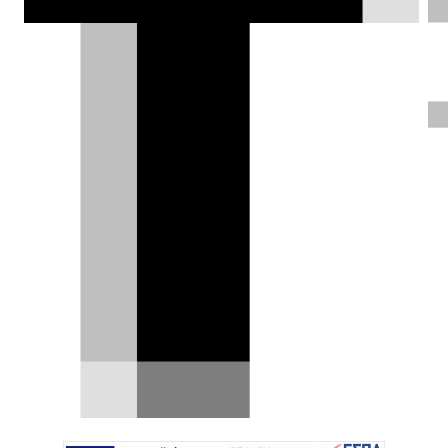
εκδόσεις plug-in hybrid και την
βελτιωμένη 4S.
Θάνος Παππάς |
20.10.2020
ΦΩΤΟΓΡΑΦΙΕΣ
Η
ανανεωμένη έκδοση της Panamera