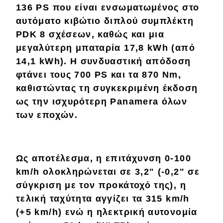
136 PS που είναι ενσωματωμένος στο
αυτόματο κιβώτιο διπλού συμπλέκτη
Eco
PDK 8 σχέσεων, καθώς και μια
Νέα
μεγαλύτερη μπαταρία 17,8 kWh (από
14,1 kWh). Η συνδυαστική απόδοση
Τεχνολογία
φτάνει τους 700 PS και τα 870 Nm,
Mobility
καθιστώντας τη συγκεκριμένη έκδοση
ως την ισχυρότερη Panamera όλων
Σταθμοί φόρτισης
των εποχών.
Classic
Ως αποτέλεσμα, η επιτάχυνση 0-100
Νέα
km/h ολοκληρώνεται σε 3,2" (-0,2" σε
Παρουσιάσεις
σύγκριση με τον προκάτοχό της), η
τελική ταχύτητα αγγίζει τα 315 km/h
(+5 km/h) ενώ η ηλεκτρική αυτονομία
DRIVE Away