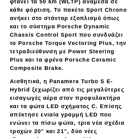
φτάνει τα 50 km (WLTP) ανάμεσα σε
κάθε φόρτιση. Το πακέτο Sport Chrono
MOTO
ανήκει στο στάνταρ εξοπλισμό όπως
και το σύστημα Porsche Dynamic
Μεταχειρισμένο
Chassis Control Sport που συνδυάζει
το Porsche Torque Vectoring Plus, την
Οδηγός αγοράς
τετραδιεύθυνση με Power Steering
Συμβουλές
Plus και τα φρένα Porsche Ceramic
Composite Brake.
Χρηστικά
Αισθητικά, η Panamera Turbo S E-
Hybrid ξεχωρίζει από τις μεγαλύτερες
Συμβουλές
εισαγωγές αέρα στον προφυλακτήρα
ΚΤΕΟ
και τα φώτα LED σχήματος C. Επίσης
απέκτησε ενιαία γραμμή LED που
Οδική βοήθεια
ενώνει τα πίσω φώτα, τρια νέα σχέδια
τροχών 20" και 21", δύο νέες