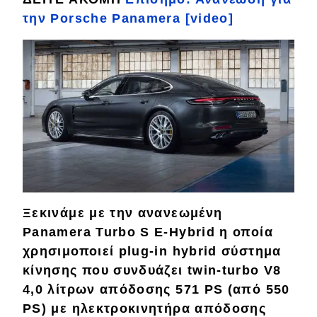
την Porsche Panamera [video]
Απόψεις
Test Drive
Δοκιμή
Αποστολή
Συγκρίνουμε
Αγώνες
Ξεκινάμε με την ανανεωμένη
Panamera Turbo S E-Hybrid η οποία
Formula 1
χρησιμοποιεί plug-in hybrid σύστημα
κίνησης που συνδυάζει twin-turbo V8
WRC
4,0 λίτρων απόδοσης 571 PS (από 550
Motorsport
PS) με ηλεκτροκινητήρα απόδοσης