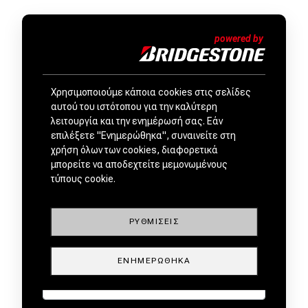
Χρησιμοποιούμε κάποια cookies στις σελίδες
ΜΕΤΑΧΕΙΡΙΣΜΕΝΑ ΑΠΟ
αυτού του ιστότοπου για την καλύτερη
ΕΜΠΙΣΤΟΥΣ ΕΜΠΟΡΟΥΣ by
λειτουργία και την ενημέρωσή σας. Εάν
επιλέξετε "Ενημερώθηκα", συναινείτε στη
χρήση όλων των cookies, διαφορετικά
μπορείτε να αποδεχτείτε μεμονωμένους
τύπους cookie.
ΡΥΘΜΊΣΕΙΣ
ΕΝΗΜΕΡΏΘΗΚΑ