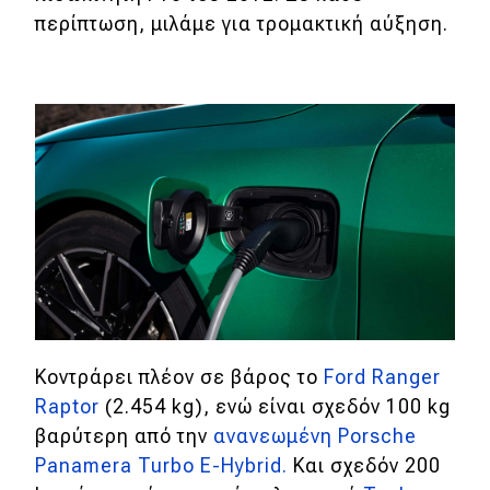
eDRIVE
περίπτωση, μιλάμε για τρομακτική αύξηση.
DRIVE USED
Κοντράρει πλέον σε βάρος το
Ford Ranger
Raptor
(2.454 kg), ενώ είναι σχεδόν 100 kg
βαρύτερη από την
ανανεωμένη Porsche
Panamera Turbo E-Hybrid.
Και σχεδόν 200