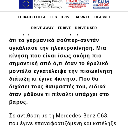
Main navigation
Η ολοκαίνουργια BMW M5 είναι
ΕΠΙΚΑΙΡΌΤΗΤΑ
TEST DRIVE
ΑΓΏΝΕΣ
CLASSIC
επιτέλους εδώ, με περισσότερη
DRIVE AWAY
EDRIVE
DRIVE USED
δύναμη από ποτέ. Τα μεγάλα νέα είναι
ότι το γερμανικό σούπερ-σεντάν
Main navigation
Επικαιρότητα
αγκάλιασε την ηλεκτροκίνηση. Μια
κίνηση που είναι ίσως ακόμη πιο
Νέα μοντέλα
σημαντική από ό,τι όταν το θρυλικό
μοντέλο εγκατέλειψε την πισωκίνητη
Πρωτότυπα
διάταξη κι έγινε 4κίνητο. Που θα
Ελλάδα
διχάσει τους θαυμαστές του, ειδικά
Κόσμος
όταν μάθουν τι πέναλτι υπάρχει στο
βάρος.
Τεχνολογία
Ασφάλεια
Σε αντίθεση με τη Mercedes-Benz C63,
που έγινε επαναφορτιζόμενη και κατέληξε
Αγορά