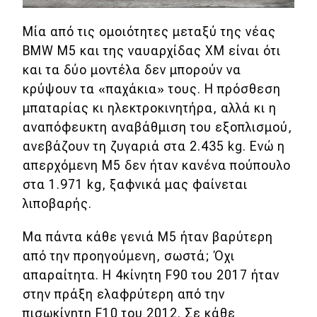
MOTO
Μία από τις ομοιότητες μεταξύ της νέας
BMW M5 και της ναυαρχίδας XM είναι ότι
Μεταχειρισμένο
και τα δύο μοντέλα δεν μπορούν να
κρύψουν τα «παχάκια» τους. Η πρόσθεση
Οδηγός αγοράς
μπαταρίας κι ηλεκτροκινητήρα, αλλά κι η
αναπόφευκτη αναβάθμιση του εξοπλισμού,
Συμβουλές
ανεβάζουν τη ζυγαριά στα 2.435 kg. Ενώ η
απερχόμενη M5 δεν ήταν κανένα πούπουλο
Χρηστικά
στα 1.971 kg, ξαφνικά μας φαίνεται
λιποβαρής.
Συμβουλές
Μα πάντα κάθε γενιά M5 ήταν βαρύτερη
ΚΤΕΟ
από την προηγούμενη, σωστά; Όχι
Οδική βοήθεια
απαραίτητα. Η 4κίνητη F90 του 2017 ήταν
στην πράξη ελαφρύτερη από την
πισωκίνητη F10 του 2012. Σε κάθε