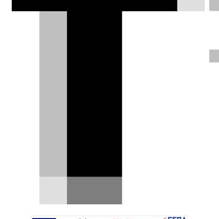
τεχνολογία και τους 727 ίππους, είναι
πιο αργή από την προκάτοχό της.
Δημήτρης Σαμπαζιώτης |
26.06.2024
ΦΩΤΟΓΡΑΦΙΕΣ