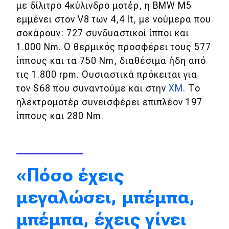
με δίλιτρο 4κύλινδρο μοτέρ, η BMW M5
Απόψεις
εμμένει στον V8 των 4,4 lt, με νούμερα που
σοκάρουν: 727 συνδυαστικοί ίπποι και
1.000 Nm. Ο θερμικός προσφέρει τους 577
Test Drive
ίππους και τα 750 Nm, διαθέσιμα ήδη από
τις 1.800 rpm. Ουσιαστικά πρόκειται για
Δοκιμή
τον S68 που συναντούμε και στην
ΧΜ
. Το
Αποστολή
ηλεκτρομοτέρ συνεισφέρει επιπλέον 197
ίππους και 280 Nm.
Συγκρίνουμε
Αγώνες
«Πόσο έχεις
Formula 1
μεγαλώσει, μπέμπα,
WRC
μπέμπα, έχεις γίνει
Motorsport