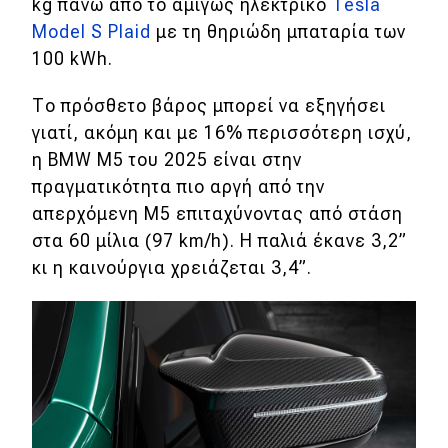
kg πάνω από το αμιγώς ηλεκτρικό
Tesla
Model S Plaid
με τη θηριώδη μπαταρία των
100 kWh.
Το πρόσθετο βάρος μπορεί να εξηγήσει
γιατί, ακόμη και με 16% περισσότερη ισχύ,
η BMW M5 του 2025 είναι στην
πραγματικότητα πιο αργή από την
απερχόμενη M5 επιταχύνοντας από στάση
στα 60 μίλια (97 km/h). Η παλιά έκανε 3,2
”
κι η καινούργια χρειάζεται
3,4
”
.