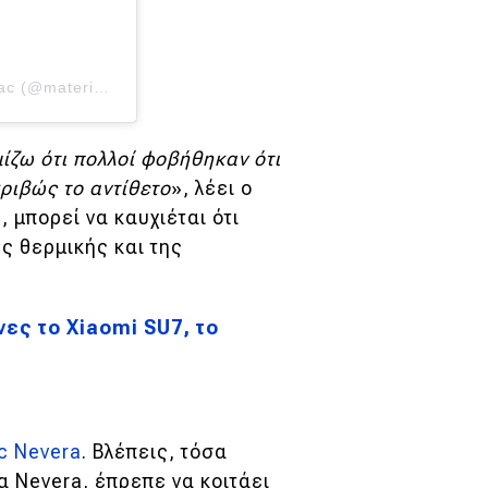
Η δημοσίευση κοινοποιήθηκε από το χρήστη Mate Rimac (@materimac)
μίζω ότι πολλοί φοβήθηκαν ότι
ριβώς το αντίθετο
», λέει ο
, μπορεί να καυχιέται ότι
ς θερμικής και της
νες το Xiaomi SU7, το
c Nevera
. Βλέπεις, τόσα
α Nevera, έπρεπε να κοιτάει