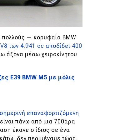
τά πολλούς — κορυφαία BMW
V8 των 4.941 cc αποδίδει 400
ίσω άξονα μέσω χειροκίνητου
αζες E39 BMW M5 με μόλις
 σημερινή επαναφορτιζόμενη
, είναι πάνω από μια 700άρα
αση έκανε ο ίδιος σε ένα
-κάτω, δεν περιμέναμε τώρα