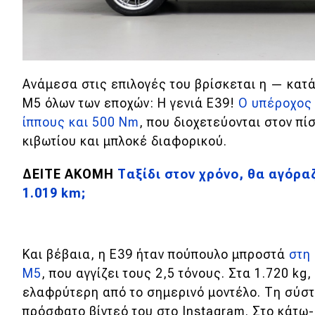
Ανάμεσα στις επιλογές του βρίσκεται η — κα
M5 όλων των εποχών: Η γενιά Ε39!
O υπέροχος 
ίππους και 500 Nm
, που διοχετεύονται στον π
κιβωτίου και μπλοκέ διαφορικού.
ΔΕΙΤΕ ΑΚΟΜΗ
Ταξίδι στον χρόνο, θα αγόρ
1.019 km;
Και βέβαια, η Ε39 ήταν πούπουλο μπροστά
στη
Μ5
, που αγγίζει τους 2,5 τόνους. Στα 1.720 kg
ελαφρύτερη από το σημερινό μοντέλο. Τη σύστ
πρόσφατο βίντεό του στο Instagram. Στο κάτω