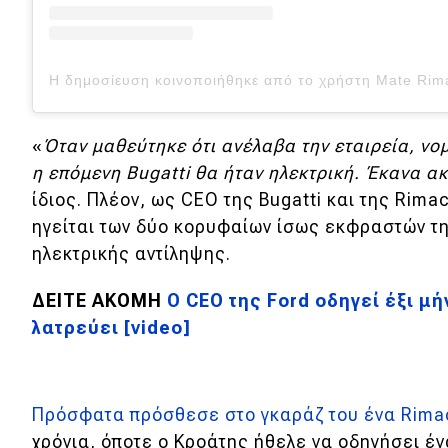
Νέα
Παρουσιάσεις
DRIVE Away
«
Όταν μαθεύτηκε ότι ανέλαβα την εταιρεία, νο
η επόμενη Bugatti θα ήταν ηλεκτρική. Έκανα ακ
MOTO
ίδιος. Πλέον, ως CEO της Bugatti και της Rimac
ηγείται των δύο κορυφαίων ίσως εκφραστών τη
Μεταχειρισμένο
ηλεκτρικής αντίληψης.
Οδηγός αγοράς
ΔΕΙΤΕ ΑΚΟΜΗ
Ο CEO της Ford οδηγεί έξι μή
λατρεύει [video]
Συμβουλές
Χρηστικά
Πρόσφατα πρόσθεσε στο γκαράζ του ένα Rima
χρόνια, όποτε ο Κροάτης ήθελε να οδηγήσει έν