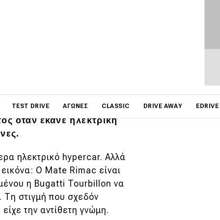
on
ωρήσεις αποκλειστικά
TEST DRIVE
ΑΓΏΝΕΣ
CLASSIC
DRIVE AWAY
EDRIVE
τός όταν έκανε ηλεκτρική
νες.
ρα ηλεκτρικό hypercar. Αλλά
 εικόνα: Ο Mate Rimac είναι
νου η Bugatti Tourbillon να
ή. Τη στιγμή που σχεδόν
είχε την αντίθετη γνώμη.