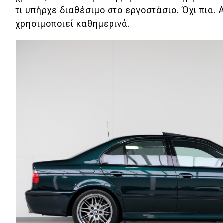
Συμβουλές
τι υπήρχε διαθέσιμο στο εργοστάσιο. Όχι πια. Α
ΚΤΕΟ
χρησιμοποιεί καθημερινά.
Οδική βοήθεια
eDRIVE
DRIVE USED