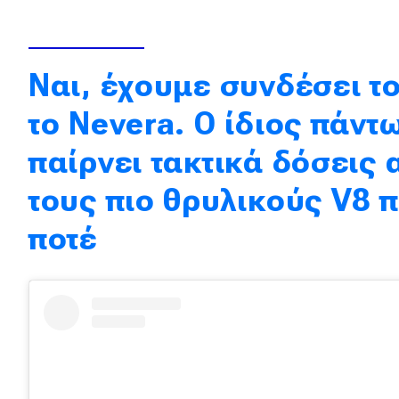
Κόσμος
Τεχνολογία
Ναι, έχουμε συνδέσει τ
Ασφάλεια
το Nevera. Ο ίδιος πάντ
Αγορά
παίρνει τακτικά δόσεις 
Απόψεις
τους πιο θρυλικούς V8 
Test Drive
ποτέ
Δοκιμή
Αποστολή
Συγκρίνουμε