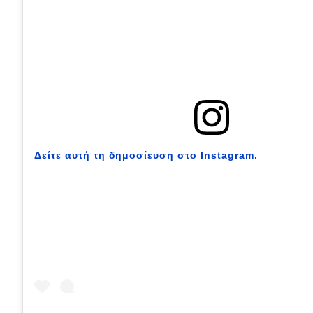
Αγώνες
Formula 1
WRC
Motorsport
Eco
Δείτε αυτή τη δημοσίευση στο Instagram.
Νέα
Τεχνολογία
Mobility
Σταθμοί φόρτισης
Classic