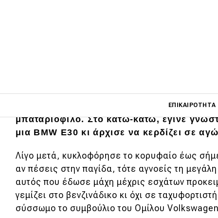
Main navigati
Mate Rimac, είναι πολύ εύκολο να τον θε
ΕΠΙΚΑΙΡΌΤΗΤΑ
μπαταριόφιλο. Στο κάτω-κάτω, έγινε γνωσ
μια BMW E30 κι άρχισε να κερδίζει σε αγώ
Main navigation
Επικαιρότητα
Λίγο μετά, κυκλοφόρησε το κορυφαίο έως σήμε
αν πέσεις στην παγίδα, τότε αγνοείς τη μεγάλη
Νέα μοντέλα
αυτός που έδωσε μάχη μέχρις εσχάτων προκειμέ
Πρωτότυπα
γεμίζει στο βενζινάδικο κι όχι σε ταχυφορτιστ
σύσσωμο το συμβούλιο του Ομίλου Volkswagen 
Ελλάδα