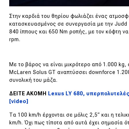
Νέα
Στην καρδιά του θηρίου φωλιάζει ένας ατμοσφα
Παρουσιάσεις
κατασκευασμένος σε συνεργασία με την Judd 
840 ίππους και 650 Nm ροπής, με τον κόφτη να
rpm.
DRIVE Away
MOTO
Με το βάρος να είναι μικρ
ότερο από 1.000 kg, 
Μεταχειρισμένο
McLaren Solus GT αναπτύσσει downforce 1.200
συνολική του μάζα.
Οδηγός αγοράς
ΔΕΙΤΕ ΑΚΟΜΗ
Lexus LY 680, υπερπολυτελές
Συμβουλές
[video]
Τα
100 km/h έρχονται σε μόλις 2,5
” και η τ
ελικ
Χρηστικά
km/h. Όχι πως τίποτα από αυτά έχει σημασία ό