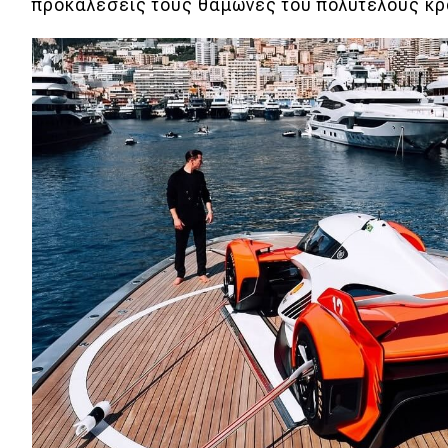
Συμβουλές
προκαλέσεις τους θαμώνες του πολυτελούς κρ
ΚΤΕΟ
Οδική βοήθεια
eDRIVE
DRIVE USED