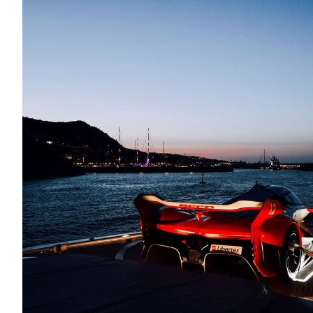
Αγώνες
Formula 1
WRC
Motorsport
Eco
Νέα
Τεχνολογία
Mobility
Σταθμοί φόρτισης
Classic