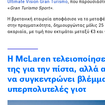
Ultimate Vision Gran Turismo
, που παρουσιάστη
Κόσμος
«
Gran Turismo Sport»
.
Τεχνολογία
Η βρετανική εταιρεία αποφάσισε να το μεταφέ
Ασφάλεια
στην πραγματικότητα, δημιουργώντας μόλις 2
ακαριαία, με τιμή που εκτιμάται μεταξύ €3 κα
Αγορά
Απόψεις
Η
McLaren τελειοποίησε
Test Drive
της για την πίστα, αλλά
Δοκιμή
να συγκεντρώνει βλέμμ
Αποστολή
υπερπολυτελές γιοτ
Συγκρίνουμε