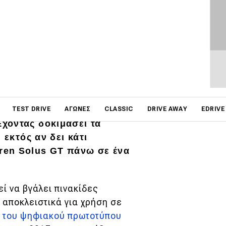
ΦΩΤΟΓΡΑΦΙΕΣ
on
 Grand Prix συγκεντρώνει
TEST DRIVE
ΑΓΏΝΕΣ
CLASSIC
DRIVE AWAY
EDRIVE
χοντας δοκιμάσει τα
 εκτός αν δει κάτι
ren Solus GT πάνω σε ένα
ί να βγάλει πινακίδες
 αποκλειστικά για χρήση σε
η του ψηφιακού πρωτοτύπου