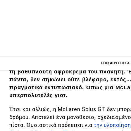
Main navigati
Το Monaco δεν αστειεύεται. Τις μέρες του
ΕΠΙΚΑΙΡΌΤΗΤΑ
τη βαθύπλουτη αφρόκρεμα του πλανήτη. Έ
πάντα, δεν σηκώνει ούτε βλέφαρο, εκτός...
πραγματικά εντυπωσιακό. Όπως μια
McLa
Main navigation
Επικαιρότητα
υπερπολυτελές γιοτ.
Νέα μοντέλα
Έτσι και αλλιώς, η
McLaren Solus GT δεν μπορε
Πρωτότυπα
δρόμου. Αποτελεί ένα μονοθέσιο, σχεδιασμένο
πίστα.
Ουσιαστικά πρόκειται για
την υλοποίησ
Ελλάδα