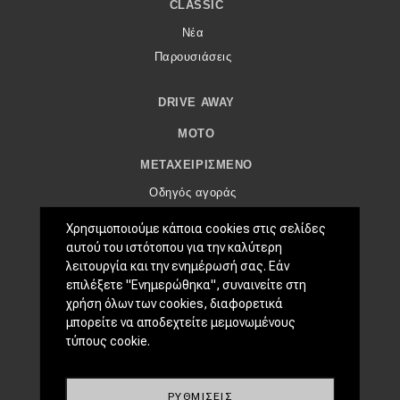
eDRIVE
CLASSIC
Νέα
DRIVE USED
Παρουσιάσεις
DRIVE AWAY
MOTO
ΜΕΤΑΧΕΙΡΙΣΜΈΝΟ
Οδηγός αγοράς
Συμβουλές
Χρησιμοποιούμε κάποια cookies στις σελίδες
αυτού του ιστότοπου για την καλύτερη
ΧΡΗΣΤΙΚΆ
λειτουργία και την ενημέρωσή σας. Εάν
επιλέξετε "Ενημερώθηκα", συναινείτε στη
Συμβουλές
χρήση όλων των cookies, διαφορετικά
ΚΤΕΟ
μπορείτε να αποδεχτείτε μεμονωμένους
Οδική βοήθεια
τύπους cookie.
eDRIVE
ΡΥΘΜΊΣΕΙΣ