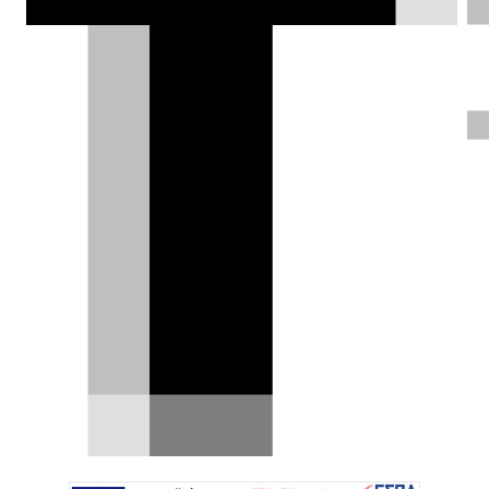
McLaren Solus GT, έκαψε
καρδιές στο Monaco πάνω σε
θαλαμηγό
Το Monaco δεν αστειεύεται. Τις μέρες του
Grand Prix συγκεντρώνει τη βαθύπλουτη
αφρόκρεμα του…
27.05.2025
|
Δημήτρης Σαμπαζιώτης