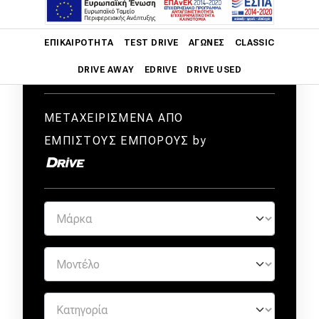
Main navigation
ΕΠΙΚΑΙΡΌΤΗΤΑ
TEST DRIVE
ΑΓΏΝΕΣ
CLASSIC
DRIVE AWAY
EDRIVE
DRIVE USED
Main navigation
Επικαιρότητα
ΜΕΤΑΧΕΙΡΙΣΜΕΝΑ ΑΠΟ
ΕΜΠΙΣΤΟΥΣ ΕΜΠΟΡΟΥΣ by
Νέα μοντέλα
Πρωτότυπα
Ελλάδα
Κόσμος
Τεχνολογία
Ασφάλεια
Αγορά