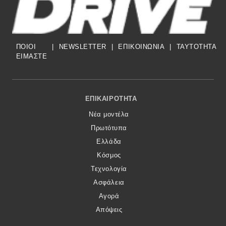
Eco
ΠΟΙΟΙ
|
NEWSLETTER
|
ΕΠΙΚΟΙΝΩΝΙΑ
|
TAYTOTHTA
Νέα
ΕΙΜΑΣΤΕ
Τεχνολογία
Mobility
Footer Menu
ΕΠΙΚΑΙΡΌΤΗΤΑ
Σταθμοί φόρτισης
Νέα μοντέλα
Πρωτότυπα
Classic
Ελλάδα
Κόσμος
Νέα
Τεχνολογία
Ασφάλεια
Παρουσιάσεις
Αγορά
Απόψεις
DRIVE Away