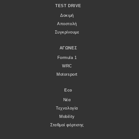
TEST DRIVE
MOTO
Δοκιμή
Αποστολή
Μεταχειρισμένο
Συγκρίνουμε
Οδηγός αγοράς
ΑΓΏΝΕΣ
Συμβουλές
Formula 1
WRC
Motorsport
Χρηστικά
Eco
Συμβουλές
Νέα
ΚΤΕΟ
Τεχνολογία
Οδική βοήθεια
Mobility
Σταθμοί φόρτισης