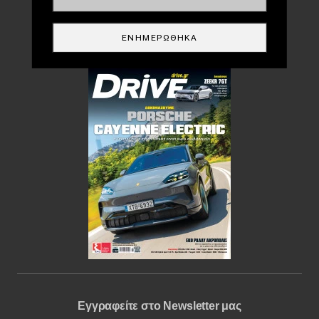
DRIVE USED
ΕΝΗΜΕΡΏΘΗΚΑ
Περιοδικό
Εγγραφείτε στο Newsletter μας