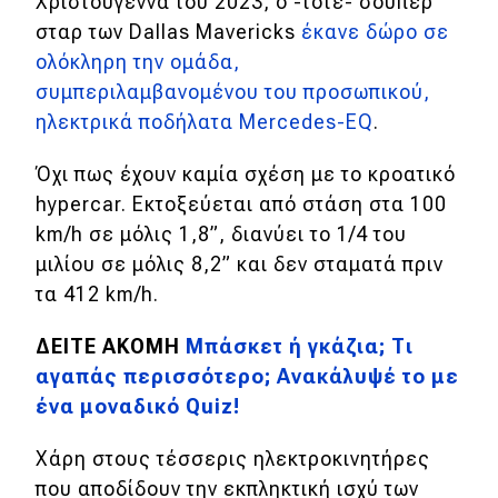
Χριστούγεννα του 2023, ο -τότε- σούπερ
σταρ των Dallas Mavericks
έκανε δώρο σε
ολόκληρη την ομάδα,
συμπεριλαμβανομένου του προσωπικού,
ηλεκτρικά ποδήλατα Mercedes-EQ
.
Όχι πως έχουν καμία σχέση με το κροατικό
hypercar. Εκτοξεύεται από στάση στα 100
km/h σε μόλις 1,8
”
, διανύει το 1/4 του
μιλίου σε μόλις 8,2
”
και δεν σταματά πριν
τα 412 km/h.
ΔΕΙΤΕ ΑΚΟΜΗ
Μπάσκετ ή γκάζια; Τι
αγαπάς περισσότερο; Ανακάλυψέ το με
ένα μοναδικό Quiz!
Χάρη στους τέσσερις ηλεκτροκινητήρες
που αποδίδουν
την εκπληκτική ισχύ των