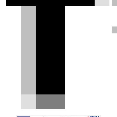
μπορούσε να λείπει από τη συλλογή του
το ταχύτερο ηλεκτρικό.
Δημήτρης Σαμπαζιώτης |
10.08.2025