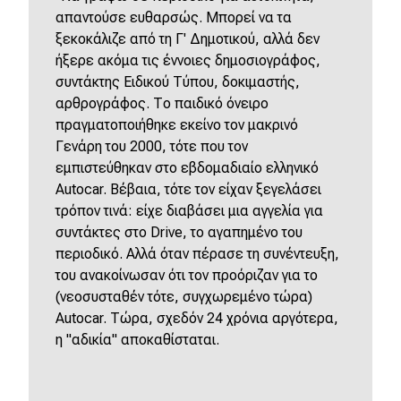
απαντούσε ευθαρσώς. Μπορεί να τα
ξεκοκάλιζε από τη Γ' Δημοτικού, αλλά δεν
ήξερε ακόμα τις έννοιες δημοσιογράφος,
συντάκτης Ειδικού Τύπου, δοκιμαστής,
αρθρογράφος. Το παιδικό όνειρο
πραγματοποιήθηκε εκείνο τον μακρινό
Γενάρη του 2000, τότε που τον
εμπιστεύθηκαν στο εβδομαδιαίο ελληνικό
Autocar. Βέβαια, τότε τον είχαν ξεγελάσει
τρόπον τινά: είχε διαβάσει μια αγγελία για
συντάκτες στο Drive, το αγαπημένο του
περιοδικό. Αλλά όταν πέρασε τη συνέντευξη,
του ανακοίνωσαν ότι τον προόριζαν για το
(νεοσυσταθέν τότε, συγχωρεμένο τώρα)
Autocar. Τώρα, σχεδόν 24 χρόνια αργότερα,
η "αδικία" αποκαθίσταται.