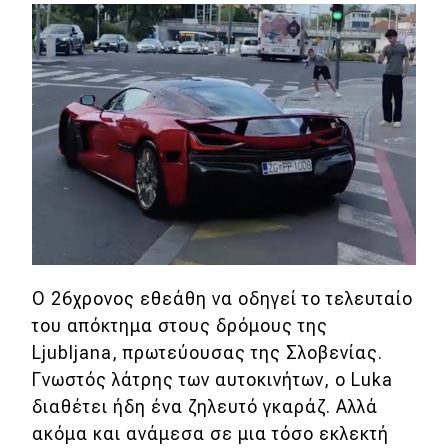
Eco
Νέα
Τεχνολογία
Mobility
Σταθμοί φόρτισης
Classic
Ο 26χρονος εθεάθη να οδηγεί το τελευταίο
του απόκτημα στους δρόμους της
Νέα
Ljubljana, πρωτεύουσας της Σλοβενίας.
Παρουσιάσεις
Γνωστός λάτρης των αυτοκινήτων, ο Luka
διαθέτει ήδη ένα ζηλευτό γκαράζ. Αλλά
ακόμα και ανάμεσα σε μια τόσο εκλεκτή
DRIVE Away