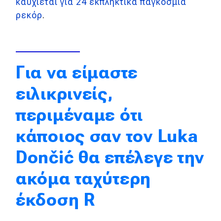
καυχιέται για 24 εκπληκτικά παγκόσμια
ρεκόρ
.
Απόψεις
Test Drive
Για να είμαστε
Δοκιμή
ειλικρινείς,
Αποστολή
περιμέναμε ότι
Συγκρίνουμε
κάποιος σαν τον Luka
Αγώνες
Dončić θα επέλεγε την
Formula 1
ακόμα ταχύτερη
WRC
έκδοση R
Motorsport