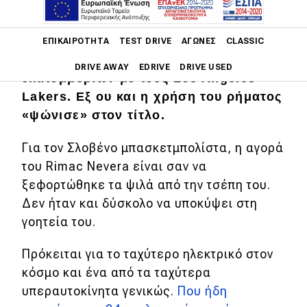
Main navigation
O Luka Dončić μόλις υπέγραψε
ΕΠΙΚΑΙΡΌΤΗΤΑ
TEST DRIVE
ΑΓΏΝΕΣ
CLASSIC
επέκταση συμβολαίου $165
DRIVE AWAY
EDRIVE
DRIVE USED
εκατομμυρίων με τους Los Angeles
Lakers. Εξ ου και η χρήση του ρήματος
Main navigation
Επικαιρότητα
«ψώνισε» στον τίτλο.
Νέα μοντέλα
Για τον Σλοβένο μπασκετμπολίστα, η αγορά
του Rimac Nevera είναι σαν να
Πρωτότυπα
ξεφορτώθηκε τα ψιλά από την τσέπη του.
Ελλάδα
Δεν ήταν και δύσκολο να υποκύψει στη
γοητεία του.
Κόσμος
Τεχνολογία
Πρόκειται για το ταχύτερο ηλεκτρικό στον
κόσμο και ένα από τα ταχύτερα
Ασφάλεια
υπεραυτοκίνητα γενικώς.
Που ήδη
Αγορά