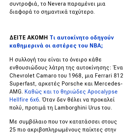
συντροφιά, το Nevera παραμένει μια
διαφορά το σημαντικά ταχύτερο.
MOTO
Μεταχειρισμένο
ΔΕΙΤΕ ΑΚΟΜΗ
Τι αυτοκίνητο οδηγούν
Οδηγός αγοράς
καθημερινά οι αστέρες του NBA;
Συμβουλές
Η συλλογή του είναι το όνειρο κάθε
ενθουσιώδους λάτρη της αυτοκίνησης: Ένα
Chevrolet Camaro του 1968, μια Ferrari 812
Χρηστικά
Superfast, αρκετές Porsche και Mercedes-
Συμβουλές
AMG.
Καθώς και το θηριώδες Apocalypse
Hellfire 6x6
. Όταν δεν θέλει να προκαλεί
ΚΤΕΟ
πολύ, προτιμά τη Lamborghini Urus του.
Οδική βοήθεια
Με συμβόλαιο που τον κατατάσσει στους
25 πιο ακριβοπληρωμένους παίκτες στην