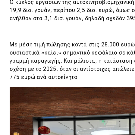
Ο κύκλος εργασιών της αυτοκινητοβιομηχανικ
Νέα
19,9 δισ. γουάν, περίπου 2,5 δισ. ευρώ, όμως ο
ανήλθαν στα 3,1 δισ. γουάν, δηλαδή σχεδόν 39
Παρουσιάσεις
DRIVE Away
Με μέση τιμή πώλησης κοντά στις 28.000 ευρώ
ουσιαστικά «καίει» σημαντικό κεφάλαιο σε κά
MOTO
γραμμή παραγωγής. Και μάλιστα, η κατάσταση
σχέση με το 2025, όταν οι αντίστοιχες απώλει
Μεταχειρισμένο
775 ευρώ ανά αυτοκίνητο.
Οδηγός αγοράς
Συμβουλές
Χρηστικά