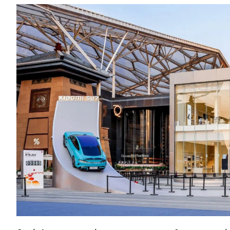
Αγώνες
Formula 1
WRC
Motorsport
Eco
Νέα
Τεχνολογία
Mobility
Σταθμοί φόρτισης
Classic