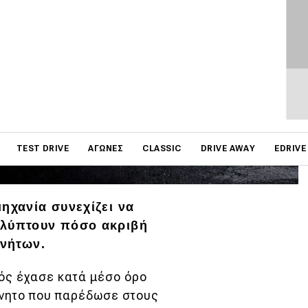
on
TEST DRIVE
ΑΓΏΝΕΣ
CLASSIC
DRIVE AWAY
EDRIVE
ηχανία συνεχίζει να
αλύπτουν πόσο ακριβή
ινήτων.
σός έχασε κατά μέσο όρο
ίνητο που παρέδωσε στους