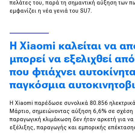
πελάτες του, παρά τη σημαντική αύξηση των π
Κόσμος
εμφανίζει η νέα γενιά του SU7.
Τεχνολογία
Ασφάλεια
Αγορά
Η Xiaomi καλείται να απ
Απόψεις
μπορεί να εξελιχθεί από
που φτιάχνει αυτοκίνητ
Test Drive
παγκόσμια αυτοκινητοβ
Δοκιμή
Αποστολή
Η Xiaomi παρέδωσε συνολικά 80.856 ηλεκτρικά
Μάρτιο, σημειώνοντας αύξηση 6,6% σε σχέση 
Συγκρίνουμε
παραγωγική κλιμάκωση δεν ήταν αρκετή για να
εξέλιξης, παραγωγής και εμπορικής επέκταση