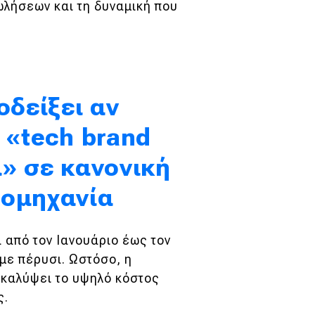
ωλήσεων και τη δυναμική που
οδείξει αν
 «tech brand
α» σε κανονική
ιομηχανία
 από τον Ιανουάριο έως τον
με πέρυσι. Ωστόσο, η
 καλύψει το υψηλό κόστος
ς.