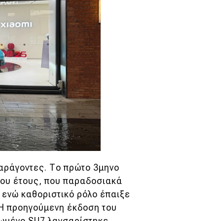
παράγοντες. Το πρώτο 3μηνο
έου έτους, που παραδοσιακά
, ενώ καθοριστικό ρόλο έπαιξε
 Η προηγούμενη έκδοση του
εωμένο SU7 λανσαρίστηκε