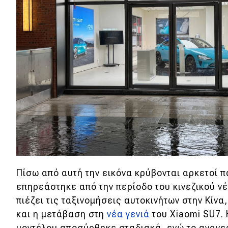
Συμβουλές
ΚΤΕΟ
Οδική βοήθεια
eDRIVE
DRIVE USED
Πίσω από αυτή την εικόνα κρύβονται αρκετοί 
επηρεάστηκε από την περίοδο του κινεζικού ν
πιέζει τις ταξινομήσεις αυτοκινήτων στην Κίνα
και η μετάβαση στη
νέα γενιά
του Xiaomi SU7.
μοντέλου αποσύρθηκε σταδιακά, ενώ το αναν