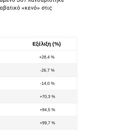
αβατικό «κενό» στις
Εξέλιξη (%)
+28,4 %
-26,7 %
-14,0 %
+70,3 %
+94,5 %
+99,7 %