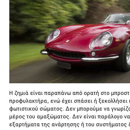
Νέα
Παρουσιάσεις
DRIVE Away
MOTO
Μεταχειρισμένο
Οδηγός αγοράς
Η ζημιά είναι παραπάνω από ορατή στο μπροστ
Συμβουλές
προφυλακτήρα, ενώ έχει σπάσει ή ξεκολλήσει 
φωτιστικού σώματος. Δεν μπορούμε να γνωρίζου
μέρος του αμαξώματος. Δεν είναι παράλογο να 
Χρηστικά
εξαρτήματα της ανάρτησης ή του συστήματος 