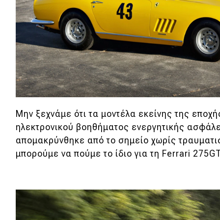
Αγώνες
Formula 1
WRC
Motorsport
Eco
Μην ξεχνάμε ότι τα μοντέλα εκείνης της εποχ
Νέα
ηλεκτρονικού βοηθήματος ενεργητικής ασφάλε
Τεχνολογία
απομακρύνθηκε από το σημείο χωρίς τραυματι
μπορούμε να πούμε το ίδιο για τη Ferrari 275G
Mobility
Σταθμοί φόρτισης
Classic