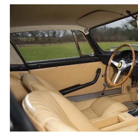
Συμβουλές
ΚΤΕΟ
Οδική βοήθεια
eDRIVE
DRIVE USED