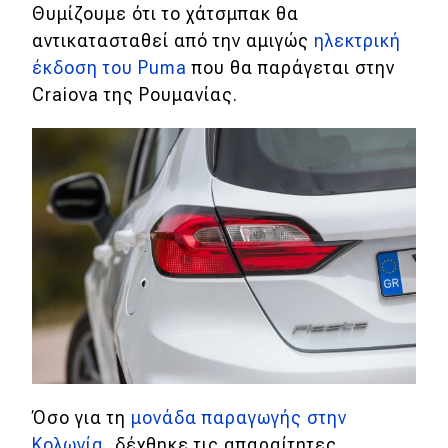
Θυμίζουμε ότι το χάτσμπακ θα
αντικατασταθεί από την αμιγώς
ηλεκτρική
Eco
έκδοση του Puma
που θα παράγεται στην
Craiova της Ρουμανίας.
Νέα
Τεχνολογία
Mobility
Σταθμοί φόρτισης
Classic
Νέα
Παρουσιάσεις
Όσο για τη
μονάδα παραγωγής στην
DRIVE Away
Κολωνία
, δέχθηκε τις απαραίτητες