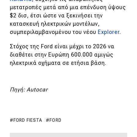
μετατροπές μετά από μια επένδυση ύψους
MOTO
$2 δισ, έτσι ώστε να ξεκινήσει την
κατασκευή ηλεκτρικών μοντέλων,
Μεταχειρισμένο
συμπεριλαμβανομένου του νέου
Explorer
.
Οδηγός αγοράς
Στόχος της Ford είναι μέχρι το 2026 να
διαθέτει στην Ευρώπη 600.000 αμιγώς
Συμβουλές
ηλεκτρικά οχήματα σε ετήσια βάση.
Χρηστικά
Πηγή: Autocar
Συμβουλές
ΚΤΕΟ
Οδική βοήθεια
FORD FIESTA
FORD