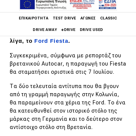
Σε λίγες μέρες, ο κόσμος της
Main navigation
αυτοκίνησης μετά από 47 χρόνια θα
ΕΠΙΚΑΙΡΌΤΗΤΑ
TEST DRIVE
ΑΓΏΝΕΣ
CLASSIC
αποχαιρετήσει ένα μοντέλο που
DRIVE AWAY
eDRIVE
DRIVE USED
εκτιμήθηκε ευρέως και αγαπήθηκε όσο
λίγα, το
Ford Fiesta
.
Main navigation
Επικαιρότητα
Συγκεκριμένα, σύμφωνα με ρεπορτάζ του
βρετανικού Autocar, η παραγωγή του Fiesta
Νέα μοντέλα
θα σταματήσει οριστικά στις 7 Ιουλίου.
Πρωτότυπα
Τα δύο τελευταία αντίτυπα που θα βγουν
Ελλάδα
από τη γραμμή παραγωγής στην Κολωνία,
Κόσμος
θα παραμείνουν στα χέρια της Ford. To ένα
θα κατευθυνθεί στον ιστορικό στόλο της
Τεχνολογία
μάρκας στη Γερμανία και το δεύτερο στον
Ασφάλεια
αντίστοιχο στόλο στη Βρετανία.
Αγορά