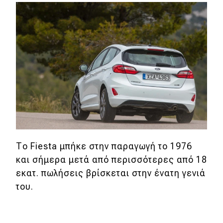
Απόψεις
Test Drive
Δοκιμή
Αποστολή
Συγκρίνουμε
Το Fiesta μπήκε στην παραγωγή το 1976
Αγώνες
και σήμερα μετά από περισσότερες από 18
εκατ. πωλήσεις βρίσκεται στην ένατη γενιά
Formula 1
του.
WRC
Motorsport