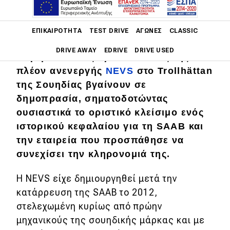
Main navigation
ΕΠΙΚΑΙΡΌΤΗΤΑ
TEST DRIVE
ΑΓΏΝΕΣ
CLASSIC
Τα τελευταία αυτοκίνητα που
DRIVE AWAY
EDRIVE
DRIVE USED
παρέμεναν στις εγκαταστάσεις της
πλέον ανενεργής
NEVS
στο Trollhättan
Main navigation
της Σουηδίας βγαίνουν σε
Επικαιρότητα
δημοπρασία, σηματοδοτώντας
Νέα μοντέλα
ουσιαστικά το οριστικό κλείσιμο ενός
ιστορικού κεφαλαίου για τη SΑΑΒ και
Πρωτότυπα
την εταιρεία που προσπάθησε να
Ελλάδα
συνεχίσει την κληρονομιά της.
Κόσμος
Η NEVS είχε δημιουργηθεί μετά την
Τεχνολογία
κατάρρευση της SΑΑΒ το 2012,
στελεχωμένη κυρίως από πρώην
Ασφάλεια
μηχανικούς της σουηδικής μάρκας και με
Αγορά