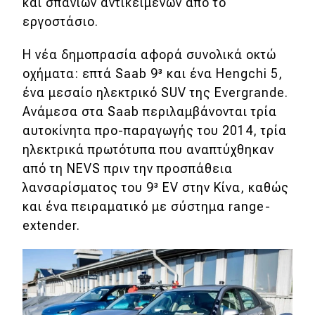
eDRIVE
και σπάνιων αντικειμένων από το
εργοστάσιο.
DRIVE USED
Η νέα δημοπρασία αφορά συνολικά οκτώ
οχήματα: επτά Saab 9³ και ένα Hengchi 5,
ένα μεσαίο ηλεκτρικό SUV της Evergrande.
Ανάμεσα στα Saab περιλαμβάνονται τρία
αυτοκίνητα προ-παραγωγής του 2014, τρία
ηλεκτρικά πρωτότυπα που αναπτύχθηκαν
από τη NEVS πριν την προσπάθεια
λανσαρίσματος του 9³ EV στην Κίνα, καθώς
και ένα πειραματικό με σύστημα range-
extender.