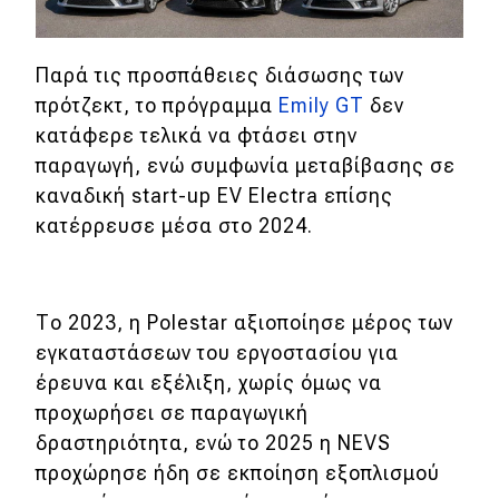
MOTO
Παρά τις προσπάθειες διάσωσης των
πρότζεκτ, το πρόγραμμα
Emily GT
δεν
Μεταχειρισμένο
κατάφερε τελικά να φτάσει στην
Οδηγός αγοράς
παραγωγή, ενώ συμφωνία μεταβίβασης σε
καναδική start-up EV Electra επίσης
Συμβουλές
κατέρρευσε μέσα στο 2024.
Χρηστικά
Το 2023, η Polestar αξιοποίησε μέρος των
Συμβουλές
εγκαταστάσεων του εργοστασίου για
ΚΤΕΟ
έρευνα και εξέλιξη, χωρίς όμως να
προχωρήσει σε παραγωγική
Οδική βοήθεια
δραστηριότητα, ενώ το 2025 η NEVS
προχώρησε ήδη σε εκποίηση εξοπλισμού