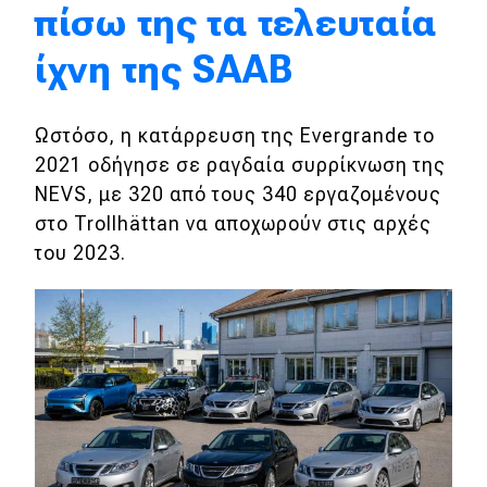
πίσω της τα τελευταία
Eco
ίχνη της SΑΑΒ
Νέα
Ωστόσο, η κατάρρευση της Evergrande το
Τεχνολογία
2021 οδήγησε σε ραγδαία συρρίκνωση της
Mobility
NEVS, με 320 από τους 340 εργαζομένους
στο Trollhättan να αποχωρούν στις αρχές
Σταθμοί φόρτισης
του 2023.
Classic
Νέα
Παρουσιάσεις
DRIVE Away