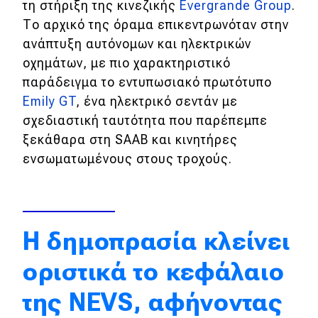
τη στήριξη της κινεζικής
Evergrande Group
.
Απόψεις
Το αρχικό της όραμα επικεντρωνόταν στην
ανάπτυξη αυτόνομων και ηλεκτρικών
οχημάτων, με πιο χαρακτηριστικό
Test Drive
παράδειγμα το εντυπωσιακό πρωτότυπο
Emily GT
, ένα ηλεκτρικό σεντάν με
Δοκιμή
σχεδιαστική ταυτότητα που παρέπεμπε
Αποστολή
ξεκάθαρα στη SΑΑΒ και κινητήρες
ενσωματωμένους στους τροχούς.
Συγκρίνουμε
Αγώνες
Η δημοπρασία κλείνει
Formula 1
οριστικά το κεφάλαιο
WRC
της NEVS, αφήνοντας
Motorsport