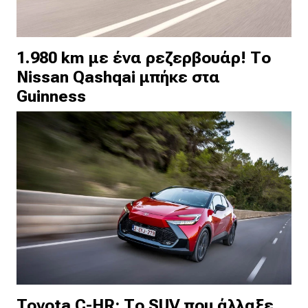
1.980 km με ένα ρεζερβουάρ! Το
Nissan Qashqai μπήκε στα
Guinness
Toyota C-HR: Το SUV που άλλαξε