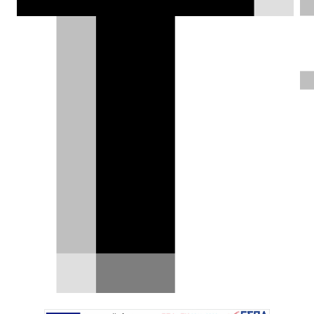
κατασκευάστηκαν στο Trollhättan, μαζί
με σπάνια πρωτότυπα και πειραματικά
μοντέλα.
Χρήστος Παπαχριστόπουλος |
13.05.2026