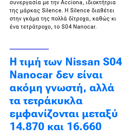
συνεργασία με την Acciona, ιδιοκτήτρια
Πρωτότυπα
της μάρκας Silence. Η Silence διαθέτει
Ελλάδα
στην γκάμα της πολλά δίτροχα, καθώς κι
ένα τετράτροχο, το S04 Nanocar.
Κόσμος
Τεχνολογία
Ασφάλεια
Η τιμή των Nissan S04
Αγορά
Nanocar δεν είναι
Απόψεις
ακόμη γνωστή, αλλά
τα τετράκυκλα
Test Drive
εμφανίζονται μεταξύ
Δοκιμή
Αποστολή
14.870 και 16.660