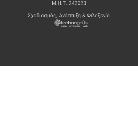
Μ.Η.Τ. 242023
Σχεδιασμός, Ανάπτυξη & Φιλοξενία