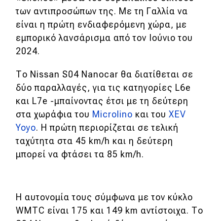
των αντιπροσώπων της. Με τη Γαλλία να
είναι η πρώτη ενδιαφερόμενη χώρα, με
Classic
εμπορικό λανσάρισμα από τον Ιούνιο του
Νέα
2024.
Παρουσιάσεις
Το Nissan S04 Nanocar θα διατίθεται σε
δύο παραλλαγές, για τις κατηγορίες L6e
και L7e -μπαίνοντας έτσι με τη δεύτερη
DRIVE Away
στα χωράφια του
Microlino
και του
XEV
Yoyo
. Η πρώτη περιορίζεται σε τελική
MOTO
ταχύτητα στα 45 km/h και η δεύτερη
μπορεί να φτάσει τα 85 km/h.
Μεταχειρισμένο
Οδηγός αγοράς
Η αυτονομία τους σύμφωνα με τον κύκλο
Συμβουλές
WMTC είναι 175 και 149 km αντίστοιχα. Το