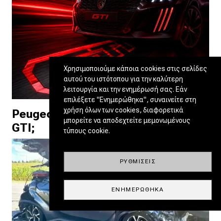
Χρησιμοποιούμε κάποια cookies στις σελίδες
αυτού του ιστότοπου για την καλύτερη
λειτουργία και την ενημέρωσή σας. Εάν
επιλέξετε "Ενημερώθηκα", συναινείτε στη
χρήση όλων των cookies, διαφορετικά
Peugeot: Ξαναβάζει βενζίνη στα
μπορείτε να αποδεχτείτε μεμονωμένους
GTI;
τύπους cookie.
ΡΥΘΜΊΣΕΙΣ
ΕΝΗΜΕΡΏΘΗΚΑ