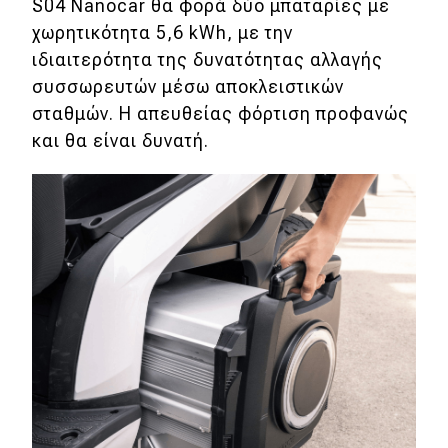
S04 Nanocar θα φορά δύο μπαταρίες με
Χρηστικά
χωρητικότητα 5,6 kWh, με την
ιδιαιτερότητα της δυνατότητας αλλαγής
Συμβουλές
συσσωρευτών μέσω αποκλειστικών
ΚΤΕΟ
σταθμών. Η απευθείας φόρτιση προφανώς
και θα είναι δυνατή.
Οδική βοήθεια
eDRIVE
DRIVE USED