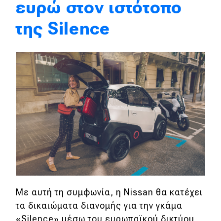
Συγκρίνουμε
ευρώ στον ιστότοπο
της Silence
Αγώνες
Formula 1
WRC
Motorsport
Eco
Νέα
Τεχνολογία
Με αυτή τη συμφωνία, η Nissan θα κατέχει
Mobility
τα δικαιώματα διανομής για την γκάμα
Σταθμοί φόρτισης
«Silence» μέσω του ευρωπαϊκού δικτύου