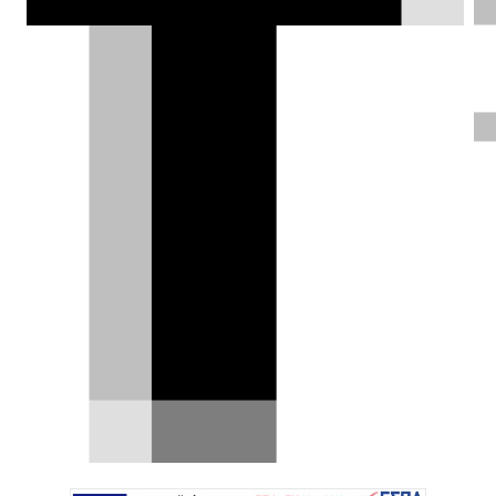
συνεργασία με τη Solid Power,
προσφέροντας μεγαλύτερη ενεργειακή
πυκνότητα και μικρότερο βάρος.
Μάνος Καϊάφας |
20.05.2025