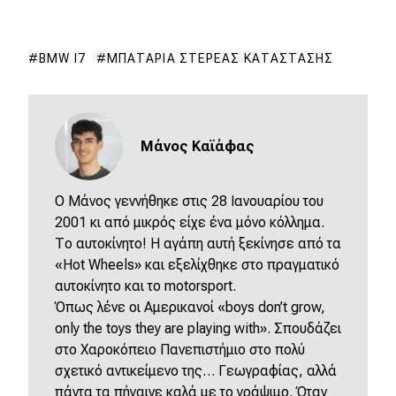
BMW I7
ΜΠΑΤΑΡΊΑ ΣΤΕΡΕΆΣ ΚΑΤΆΣΤΑΣΗΣ
Μάνος Καϊάφας
Ο Μάνος γεννήθηκε στις 28 Ιανουαρίου του
2001 κι από μικρός είχε ένα μόνο κόλλημα.
Το αυτοκίνητο! Η αγάπη αυτή ξεκίνησε από τα
«Hot Wheels» και εξελίχθηκε στο πραγματικό
αυτοκίνητο και το motorsport.
Όπως
λένε
οι
Αμερικανοί
«boys don’t grow,
only the toys they are playing with».
Σπουδάζει
στο Χαροκόπειο Πανεπιστήμιο στο πολύ
σχετικό αντικείμενο της… Γεωγραφίας, αλλά
πάντα τα πήγαινε καλά με το γράψιμο. Όταν