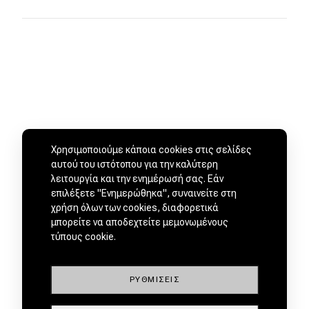
Χρησιμοποιούμε κάποια cookies στις σελίδες
αυτού του ιστότοπου για την καλύτερη
λειτουργία και την ενημέρωσή σας. Εάν
επιλέξετε "Ενημερώθηκα", συναινείτε στη
χρήση όλων των cookies, διαφορετικά
ΜΕΤΑΧΕΙΡΙΣΜΕΝΑ ΑΠΟ
μπορείτε να αποδεχτείτε μεμονωμένους
ΕΜΠΙΣΤΟΥΣ ΕΜΠΟΡΟΥΣ by
τύπους cookie.
ΡΥΘΜΊΣΕΙΣ