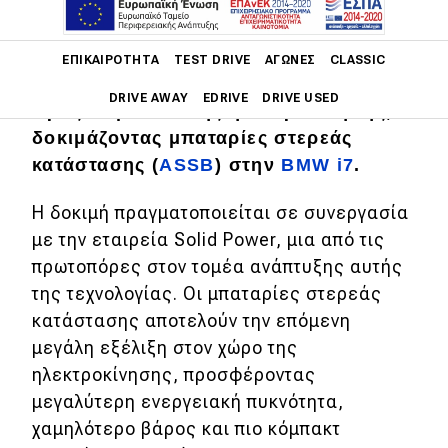
Main navigation
ΕΠΙΚΑΙΡΌΤΗΤΑ
TEST DRIVE
ΑΓΏΝΕΣ
CLASSIC
Η BMW προχωρά ένα ακόμη βήμα
DRIVE AWAY
EDRIVE
DRIVE USED
προς το μέλλον της ηλεκτροκίνησης,
δοκιμάζοντας μπαταρίες στερεάς
Main navigation
κατάστασης (
ASSB
) στην
BMW i7
.
Επικαιρότητα
Η δοκιμή πραγματοποιείται σε συνεργασία
Νέα μοντέλα
με την εταιρεία Solid Power, μια από τις
Πρωτότυπα
πρωτοπόρες στον τομέα ανάπτυξης αυτής
Ελλάδα
της τεχνολογίας. Οι μπαταρίες στερεάς
κατάστασης αποτελούν την επόμενη
Κόσμος
μεγάλη εξέλιξη στον χώρο της
Τεχνολογία
ηλεκτροκίνησης, προσφέροντας
μεγαλύτερη ενεργειακή πυκνότητα,
Ασφάλεια
χαμηλότερο βάρος και πιο κόμπακτ
Αγορά