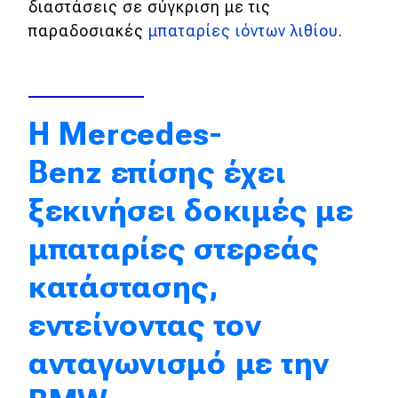
διαστάσεις σε σύγκριση με τις
Απόψεις
παραδοσιακές
μπαταρίες ιόντων λιθίου
.
Test Drive
H Mercedes-
Δοκιμή
Benz επίσης έχει
Αποστολή
ξεκινήσει δοκιμές με
Συγκρίνουμε
μπαταρίες στερεάς
Αγώνες
κατάστασης,
Formula 1
εντείνοντας τον
WRC
ανταγωνισμό με την
Motorsport