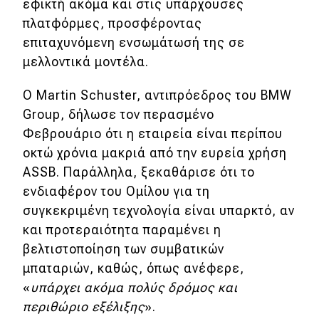
εφικτή ακόμα και στις υπάρχουσες
πλατφόρμες, προσφέροντας
MOTO
επιταχυνόμενη ενσωμάτωσή της σε
μελλοντικά μοντέλα.
Μεταχειρισμένο
Ο Martin Schuster, αντιπρόεδρος του BMW
Οδηγός αγοράς
Group, δήλωσε τον περασμένο
Συμβουλές
Φεβρουάριο ότι η εταιρεία είναι περίπου
οκτώ χρόνια μακριά από την ευρεία χρήση
ASSB. Παράλληλα, ξεκαθάρισε ότι το
Χρηστικά
ενδιαφέρον του Ομίλου για τη
συγκεκριμένη τεχνολογία είναι υπαρκτό, αν
Συμβουλές
και προτεραιότητα παραμένει η
ΚΤΕΟ
βελτιστοποίηση των συμβατικών
μπαταριών, καθώς, όπως ανέφερε,
Οδική βοήθεια
«
υπάρχει ακόμα πολύς δρόμος και
περιθώριο εξέλιξης
».