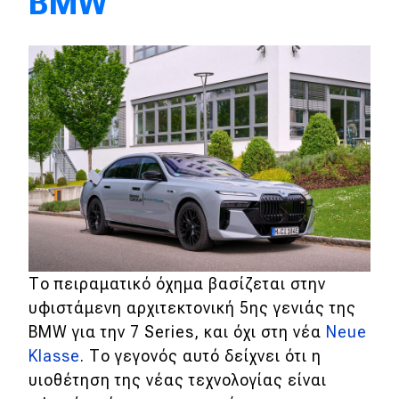
BMW
Eco
Νέα
Τεχνολογία
Mobility
Σταθμοί φόρτισης
Classic
Το πειραματικό όχημα βασίζεται στην
Νέα
υφιστάμενη αρχιτεκτονική 5ης γενιάς της
Παρουσιάσεις
BMW για την 7 Series, και όχι στη νέα
Neue
Klasse
. Το γεγονός αυτό δείχνει ότι η
υιοθέτηση της νέας τεχνολογίας είναι
DRIVE Away