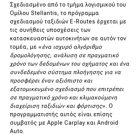
Σχεδιασμένο από το τμήμα λογισμικού του
Ομίλου Stellantis, το πρόγραμμα
Eco
σχεδιασμού ταξιδιών E-Routes έρχεται με
Νέα
τις συνήθεις υποσχέσεις των
κατασκευαστών αυτοκινήτων σε αυτόν τον
Τεχνολογία
τομέα, με «
ένα ισχυρό αλγόριθμο
Mobility
δρομολόγησης, ανάλυση σε πραγματικό
χρόνο των δεδομένων του οχήματος και ένα
Σταθμοί φόρτισης
συνδεδεμένο σύστημα πλοήγησης για να
προσφέρει έναν αξιόπιστο και
Classic
εξατομικευμένο σχεδιασμό που επιτρέπει
σε πραγματικό χρόνο και κλιμακούμενη
Νέα
διαχείριση ταξιδιών και φόρτισης
». Ο
προγραμματιστής αυτός είναι επίσης
Παρουσιάσεις
συμβατός με Apple Carplay και Android
Auto.
DRIVE Away