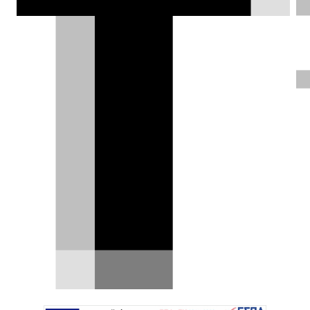
αποκαλύπτοντας έναν ταξιδιωτικό
σχεδιαστή-προγραμματιστή, διαθέσιμο
αρχικά στις ë-C4 και ë-C4X. Αρχικά
δωρεάν και στη συνέχεια με χρέωση.
DRIVE Team |
31.07.2023