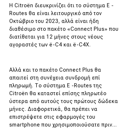
Η Citroën διευκρινίζει ότι το σύστημα E -
MOTO
Routes θα είναι λειτουργικό από τον
Οκτώβριο του 2023, αλλά είναι ήδη
Μεταχειρισμένο
διαθέσιμο στο πακέτο «Connect Plus» που
διατίθεται για 12 μήνες στους νέους
Οδηγός αγοράς
αγοραστές των ë-C4 και ë-C4X.
Συμβουλές
Αλλά και το πακέτο Connect Plus θα
Χρηστικά
απαιτεί στη συνέχεια συνδρομή επί
πληρωμή. Το σύστημα E -Routes της
Συμβουλές
Citroën θα καταστεί επίσης πληρωτέο
ΚΤΕΟ
ύστερα από αυτούς τους πρώτους δώδεκα
μήνες. Διαφορετικά, θα πρέπει να
Οδική βοήθεια
επιστρέψετε στις εφαρμογές του
smartphone που χρησιμοποιούσατε πριν…