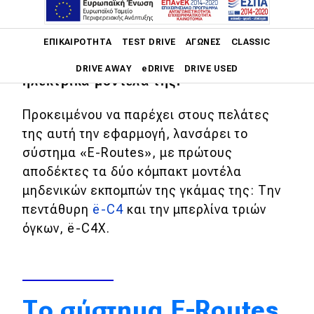
Main navigation
Μέχρι τώρα, η Citroën δεν διέθετε
ΕΠΙΚΑΙΡΌΤΗΤΑ
TEST DRIVE
ΑΓΏΝΕΣ
CLASSIC
πρόγραμμα σχεδιασμού ταξιδιών στα
DRIVE AWAY
eDRIVE
DRIVE USED
ηλεκτρικά μοντέλα της.
Main navigation
Προκειμένου να παρέχει στους πελάτες
Επικαιρότητα
της αυτή την εφαρμογή, λανσάρει το
Νέα μοντέλα
σύστημα «E-Routes», με πρώτους
αποδέκτες τα δύο κόμπακτ μοντέλα
Πρωτότυπα
μηδενικών εκπομπών της γκάμας της: Την
Ελλάδα
πεντάθυρη
ë-C4
και την μπερλίνα τριών
όγκων, ë-C4X.
Κόσμος
Τεχνολογία
Ασφάλεια
Το σύστημα E-Routes
Αγορά