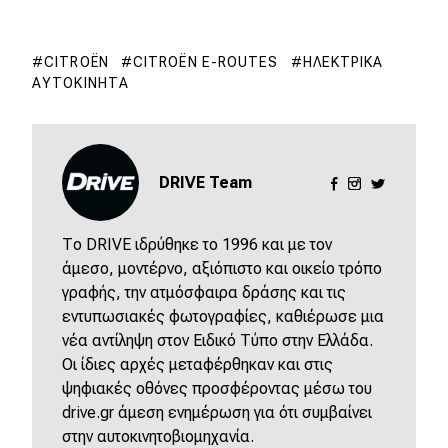
eDRIVE
DRIVE USED
CITROËN
CITROËN E-ROUTES
ΗΛΕΚΤΡΙΚΆ
ΑΥΤΟΚΊΝΗΤΑ
DRIVE Team
Το DRIVE ιδρύθηκε το 1996 και με τον
άμεσο, μοντέρνο, αξιόπιστο και οικείο τρόπο
γραφής, την ατμόσφαιρα δράσης και τις
εντυπωσιακές φωτογραφίες, καθιέρωσε μια
νέα αντίληψη στον Ειδικό Τύπο στην Ελλάδα.
Οι ίδιες αρχές μεταφέρθηκαν και στις
ψηφιακές οθόνες προσφέροντας μέσω του
drive.gr άμεση ενημέρωση για ότι συμβαίνει
στην αυτοκινητοβιομηχανία.