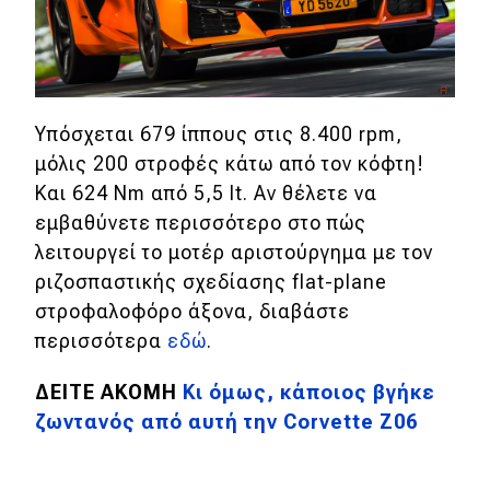
Test Drive
Δοκιμή
Αποστολή
Υπόσχεται 679 ίππους στις 8.400 rpm,
μόλις 200 στροφές κάτω από τον κόφτη!
Συγκρίνουμε
Και 624 Nm από 5,5 lt. Αν θέλετε να
εμβαθύνετε περισσότερο στο πώς
Αγώνες
λειτουργεί το μοτέρ αριστούργημα με τον
ριζοσπαστικής σχεδίασης flat-plane
Formula 1
στροφαλοφόρο άξονα, διαβάστε
WRC
περισσότερα
εδώ
.
Motorsport
ΔΕΙΤΕ ΑΚΟΜΗ
Κι όμως, κάποιος βγήκε
ζωντανός από αυτή την Corvette Z06
Eco