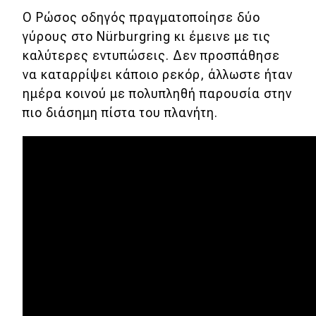
Νέα
Ο Ρώσος οδηγός πραγματοποίησε δύο
γύρους στο Nürburgring κι έμεινε με τις
Τεχνολογία
καλύτερες εντυπώσεις. Δεν προσπάθησε
Mobility
να καταρρίψει κάποιο ρεκόρ, άλλωστε ήταν
Σταθμοί φόρτισης
ημέρα κοινού με πολυπληθή παρουσία στην
πιο διάσημη πίστα του πλανήτη.
Classic
Νέα
Παρουσιάσεις
DRIVE Away
MOTO