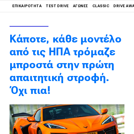
Main navigation
βοηθήσει στη βελτίωση του LT6.
ΕΠΙΚΑΙΡΌΤΗΤΑ
TEST DRIVE
ΑΓΏΝΕΣ
CLASSIC
DRIVE AW
Main navigation
Επικαιρότητα
Κάποτε, κάθε μοντέλο
Νέα μοντέλα
από τις ΗΠΑ τρόμαζε
Πρωτότυπα
μπροστά στην πρώτη
Ελλάδα
απαιτητική στροφή.
Κόσμος
Τεχνολογία
Όχι πια!
Ασφάλεια
Αγορά
Απόψεις