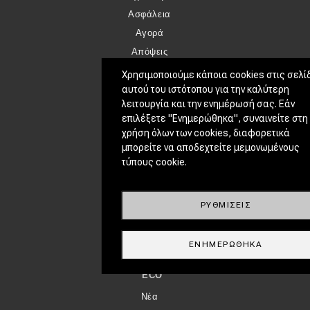
Ασφάλεια
Αγορά
Απόψεις
Χρησιμοποιούμε κάποια cookies στις σελί
TEST DRIVE
αυτού του ιστότοπου για την καλύτερη
λειτουργία και την ενημέρωσή σας. Εάν
Δοκιμή
επιλέξετε "Ενημερώθηκα", συναινείτε στη
Αποστολή
χρήση όλων των cookies, διαφορετικά
Συγκρίνουμε
μπορείτε να αποδεχτείτε μεμονωμένους
τύπους cookie.
ΑΓΏΝΕΣ
Formula 1
ΡΥΘΜΊΣΕΙΣ
WRC
Motorsport
ΕΝΗΜΕΡΏΘΗΚΑ
ECO
Νέα