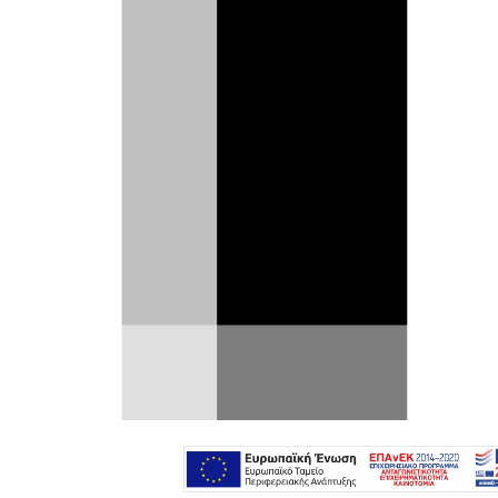
Ο διάσημος YouTuber Misha
Charoudin βιοπορίζεται οδηγώντας
στο όριο ταχύτατα μοντέλα στο
Nürburgring και μοιραζόμενος τις
εντυπώσεις του κι οπτικοακουστικό
υλικό με τους θαυμαστές του. Τώρα,
επιστρέφει πίσω από το τιμόνι μιας
Corvette Z06 8ης γενιάς.
Η Corvette Z06 δεν είναι κάποιο τυχαίο
μοντέλο. Καυχάται ότι φορά τον ισχυρότερο
ατμοσφαιρικό V8 στον κόσμο, ενώ στην
εξέλιξή του συνέβαλε -άθελά της- κι η
Ferrari. Πώς έγινε αυτό;
Μηχανικοί της
Chevrolet αγόρασαν από το eBay τον
κινητήρα F136 της Ferrari, με σκοπό να