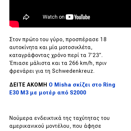
Μεταχειρισμένο
Οδηγός αγοράς
Συμβουλές
Στον πρώτο του γύρο, προσπέρασε 18
αυτοκίνητα και μία μοτοσικλέτα,
Χρηστικά
καταγράφοντας χρόνο περί τα 7'23
”.
Έπιασε μάλιστα και τα
266 km/h, πριν
Συμβουλές
φρενάρει για τη Schwedenkreuz.
ΚΤΕΟ
ΔΕΙΤΕ ΑΚΟΜΗ
O Misha σκίζει στο Ring
Οδική βοήθεια
E30 M3 με μοτέρ από S2000
eDRIVE
Νούμερα ενδεικτικά της ταχύτητας του
DRIVE USED
αμερικανικού μοντέλου, που άφησε