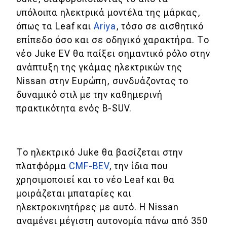
υπόλοιπα ηλεκτρικά μοντέλα της μάρκας,
MOTO
όπως τα Leaf και
Ariya
, τόσο σε αισθητικό
επίπεδο όσο και σε οδηγικό χαρακτήρα. Το
Μεταχειρισμένο
νέο Juke EV θα παίξει σημαντικό ρόλο στην
ανάπτυξη της γκάμας ηλεκτρικών της
Οδηγός αγοράς
Nissan στην Ευρώπη, συνδυάζοντας το
Συμβουλές
δυναμικό στιλ με την καθημερινή
πρακτικότητα ενός Β-SUV.
Χρηστικά
Το ηλεκτρικό Juke θα βασίζεται στην
Συμβουλές
πλατφόρμα
CMF-BEV
, την ίδια που
ΚΤΕΟ
χρησιμοποιεί και το νέο Leaf και θα
Οδική βοήθεια
μοιράζεται μπαταρίες και
ηλεκτροκινητήρες με αυτό. Η Nissan
αναμένει μέγιστη αυτονομία πάνω από 350