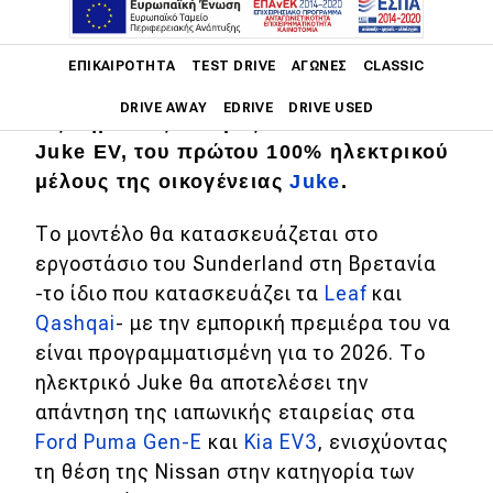
Main navigation
ΕΠΙΚΑΙΡΌΤΗΤΑ
TEST DRIVE
ΑΓΏΝΕΣ
CLASSIC
Η ιαπωνική εταιρεία ξεκίνησε επίσημα
DRIVE AWAY
EDRIVE
DRIVE USED
τις δημόσιες δοκιμές του νέου Nissan
Juke EV, του πρώτου 100% ηλεκτρικού
Main navigation
μέλους της οικογένειας
Juke
.
Επικαιρότητα
Το μοντέλο θα κατασκευάζεται στο
Νέα μοντέλα
εργοστάσιο του Sunderland στη Βρετανία
Πρωτότυπα
-το ίδιο που κατασκευάζει τα
Leaf
και
Ελλάδα
Qashqai
- με την εμπορική πρεμιέρα του να
είναι προγραμματισμένη για το 2026. Το
Κόσμος
ηλεκτρικό Juke θα αποτελέσει την
Τεχνολογία
απάντηση της ιαπωνικής εταιρείας στα
Ford Puma Gen-E
και
Kia EV3
, ενισχύοντας
Ασφάλεια
τη θέση της Nissan στην κατηγορία των
Αγορά