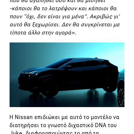
που θα αγαπηθεί όσο και θα μισηθεί
-κάποιοι θα το λατρέψουν και κάποιοι θα
Eco
πουν “όχι, δεν είναι για μένα”. Ακριβώς γι’
αυτό θα ξεχωρίσει. Δεν θα συγκρίνεται με
Νέα
τίποτα άλλο στην αγορά».
Τεχνολογία
Mobility
Σταθμοί φόρτισης
Classic
Νέα
Παρουσιάσεις
Η Nissan επιδιώκει με αυτό το μοντέλο να
διατηρήσει το γνωστό διχαστικό DNA του
DRIVE Away
Juke, διαφοροποιώντας το από τα