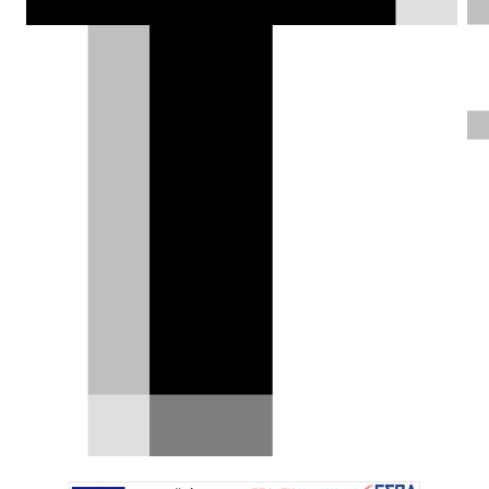
δηλώνοντας ότι θα έχει τολμηρή
σχεδίαση, μεγάλη αυτονομία και
ξεχωριστή προσωπικότητα.
Χρήστος Παπαχριστόπουλος |
11.11.2025