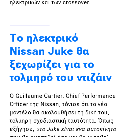
ηλεκτρικών και των crossover.
Απόψεις
Test Drive
Το ηλεκτρικό
Δοκιμή
Nissan Juke θα
Αποστολή
ξεχωρίζει για το
Συγκρίνουμε
τολμηρό του ντιζάιν
Αγώνες
Ο Guillaume Cartier, Chief Performance
Officer της Nissan, τόνισε ότι το νέο
Formula 1
μοντέλο θα ακολουθήσει τη δική του,
WRC
τολμηρή σχεδιαστική ταυτότητα. Όπως
εξήγησε,
«το Juke είναι ένα αυτοκίνητο
Motorsport