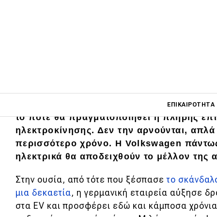
Main navigati
Πολλές αυτοκινητοβιομηχανίες κάνουν δεύ
ΕΠΙΚΑΙΡΌΤΗΤΑ
το πότε θα πραγματοποιηθεί η πλήρης επ
ηλεκτροκίνησης. Δεν την αρνούνται, απλά
περισσότερο χρόνο. Η Volkswagen πάντως
Main navigation
Επικαιρότητα
ηλεκτρικά θα αποδειχθούν το μέλλον της 
Νέα μοντέλα
Στην ουσία, από τότε που ξέσπασε
το σκάνδαλο
μια δεκαετία
, η γερμανική εταιρεία αύξησε δρ
Πρωτότυπα
στα EV και προσφέρει εδώ και κάμποσα χρόνια
Ελλάδα