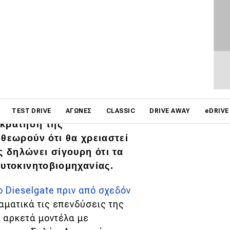
on
τερες σκέψεις σχετικά με
TEST DRIVE
ΑΓΏΝΕΣ
CLASSIC
DRIVE AWAY
eDRIVE
ικράτηση της
 θεωρούν ότι θα χρειαστεί
 δηλώνει σίγουρη ότι τα
αυτοκινητοβιομηχανίας.
 Dieselgate πριν από σχεδόν
αματικά τις επενδύσεις της
 αρκετά μοντέλα με