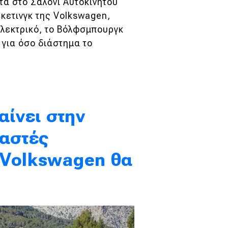
α στο Σαλόνι Αυτοκινήτου
κετινγκ της Volkswagen,
 ηλεκτρικό, το Βόλφσμπουργκ
 για όσο διάστημα το
αίνει στην
ραστές
 Volkswagen θα