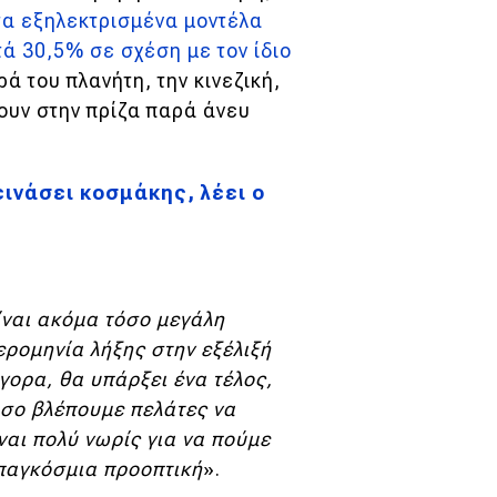
τα εξηλεκτρισμένα μοντέλα
ά 30,5% σε σχέση με τον ίδιο
ά του πλανήτη, την κινεζική,
ουν στην πρίζα παρά άνευ
εινάσει κοσμάκης, λέει ο
ίναι ακόμα τόσο μεγάλη
ρομηνία λήξης στην εξέλιξή
γορα, θα υπάρξει ένα τέλος,
Όσο βλέπουμε πελάτες να
αι πολύ νωρίς για να πούμε
α παγκόσμια προοπτική
».