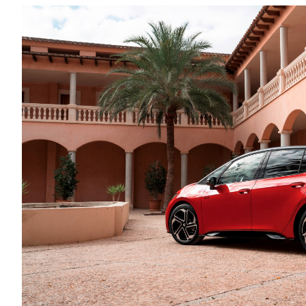
Συμβουλές
ΚΤΕΟ
Οδική βοήθεια
eDRIVE
DRIVE USED