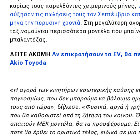
κυρίως τους παρελθόντες χειμερινούς μήνες,
Νέα
αύξησαν τις πωλήσεις τους τον Σεπτέμβριο κατ
Παρουσιάσεις
μήνα την περυσινή χρονιά
. Στη μεγαλύτερη αγορ
ταξινομούνται περισσότερα μοντέλα που μπαίν
μπαλαντέζας.
DRIVE Away
ΔΕΙΤΕ ΑΚΟΜΗ
Αν επικρατήσουν τα EV, θα π
MOTO
Akio Toyoda
Μεταχειρισμένο
«
Η αγορά των κινητήρων εσωτερικής καύσης ε
Οδηγός αγοράς
παγκοσμίως, που δεν μπορούμε να βάλουμε ημε
Συμβουλές
τους από τώρα
», δήλωσε. «
Φυσικά, αργά ή γρή
που θα καθοριστεί από τη ζήτηση του κοινού. 
απαιτούν ΜΕΚ μοντέλα, θα τα προσφέρουμε. Είν
Χρηστικά
πότε θα έρθει το οριστικό τέλος, ειδικά σε μι