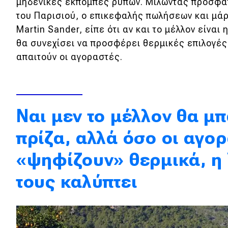
μηδενικές εκπομπές ρύπων. Μιλώντας πρόσφατ
Κόσμος
του Παρισιού, ο επικεφαλής πωλήσεων και μάρ
Martin Sander, είπε ότι αν και το μέλλον είναι
Τεχνολογία
θα συνεχίσει να προσφέρει θερμικές επιλογές
Ασφάλεια
απαιτούν οι αγοραστές.
Αγορά
Απόψεις
Ναι μεν το μέλλον θα μπ
Test Drive
πρίζα, αλλά όσο οι αγο
Δοκιμή
«ψηφίζουν» θερμικά, η
Αποστολή
τους καλύπτει
Συγκρίνουμε