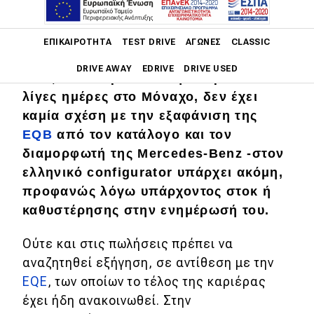
Main navigation
ΕΠΙΚΑΙΡΌΤΗΤΑ
TEST DRIVE
ΑΓΏΝΕΣ
CLASSIC
Η επικείμενη άφιξη της
ηλεκτρικής
DRIVE AWAY
EDRIVE
DRIVE USED
GLC
, που παρουσιάστηκε πριν από
λίγες ημέρες στο Μόναχο, δεν έχει
Main navigation
καμία σχέση με την εξαφάνιση της
Επικαιρότητα
EQB
από τον κατάλογο και τον
Νέα μοντέλα
διαμορφωτή της Mercedes-Benz -στον
ελληνικό configurator υπάρχει ακόμη,
Πρωτότυπα
προφανώς λόγω υπάρχοντος στοκ ή
Ελλάδα
καθυστέρησης στην ενημέρωσή του.
Κόσμος
Ούτε και στις πωλήσεις πρέπει να
Τεχνολογία
αναζητηθεί εξήγηση, σε αντίθεση με την
EQE
, των οποίων το τέλος της καριέρας
Ασφάλεια
έχει ήδη ανακοινωθεί. Στην
Αγορά