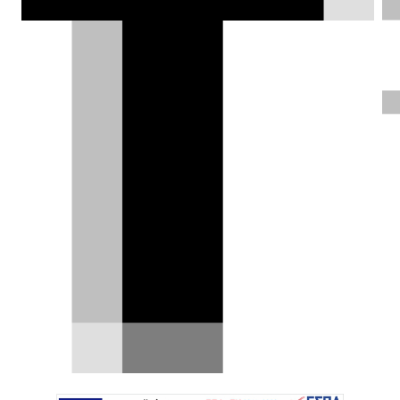
κατάλογό της την ηλεκτρική 7θέσια
EQB. Και αυτό δεν συνέβη επειδή δεν
εύρισκε πελάτες.
Δημήτρης Βαμβακίδης |
28.09.2025