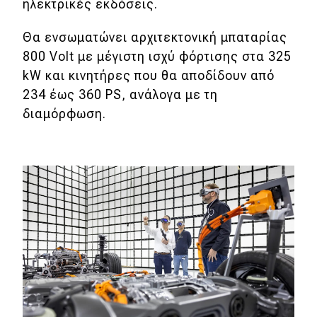
eDRIVE
ηλεκτρικές εκδόσεις.
Θα ενσωματώνει αρχιτεκτονική μπαταρίας
DRIVE USED
800 Volt με μέγιστη ισχύ φόρτισης στα 325
kW και κινητήρες που θα αποδίδουν από
234 έως 360 PS, ανάλογα με τη
διαμόρφωση.