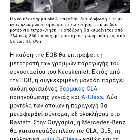
Η νέα πλατφόρμα MMA επιτρέπει διαμόρφωση είτε με
έναν ηλεκτροκινητήρα και πίσω κίνηση, είτε με δύο
μοτέρ για τετρακίνηση. Η απόδοση θα κυμαίνεται από
234 έως 360 ίππους, με μπαταρίες χωρητικότητας από
58 έως 85 kWh.
Η παύση της EQB θα επιτρέψει τη
μετατροπή των γραμμών παραγωγής του
εργοστασίου του Kecskemet. Εκτός από
την EQB, η συγκεκριμένη μονάδα παράγει
ακόμη ορισμένες
θερμικές CLA
προηγούμενης γενιάς και
A-Class
. Δύο
μοντέλα των οποίων η παραγωγή θα
μεταφερθεί σύντομα, εξ ολοκλήρου στο
Rastatt. Στην Ουγγαρία, η Mercedes-Benz
θα κατασκευάζει πλέον τις GLA, GLB, τη
μελλοντική «
μίνι G-Class
» καθώς και τη