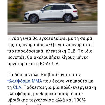
MOTO
Μεταχειρισμένο
Οδηγός αγοράς
Η νέα γενιά θα εγκαταλείψει με τη σειρά
Συμβουλές
της τις ονομασίες «EQ» για να ονομαστεί
πιο παραδοσιακά, ηλεκτρική GLB. Το ίδιο
μονοπάτι θα ακολουθήσει λίγους μήνες
Χρηστικά
αργότερα και η EQA/GLA.
Συμβουλές
Τα δύο μοντέλα θα βασίζονται στην
ΚΤΕΟ
πλατφόρμα MMA
που έκανε ντεμπούτο με
τη
CLA
. Πρόκειται για μία πολύ-ενεργειακή
Οδική βοήθεια
πλατφόρμα, με θερμικά μοτέρ ήπιας
υβριδικής τεχνολογίας αλλά και 100%