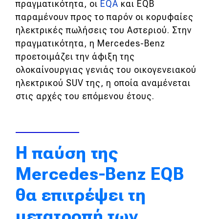
πραγματικότητα, οι
EQA
και EQB
Απόψεις
παραμένουν προς το παρόν οι κορυφαίες
ηλεκτρικές πωλήσεις του Αστεριού. Στην
πραγματικότητα, η Mercedes-Benz
Test Drive
προετοιμάζει την άφιξη της
ολοκαίνουργιας γενιάς του οικογενειακού
Δοκιμή
ηλεκτρικού SUV της, η οποία αναμένεται
Αποστολή
στις αρχές του επόμενου έτους.
Συγκρίνουμε
Αγώνες
Η παύση της
Mercedes-Benz EQB
Formula 1
WRC
θα επιτρέψει τη
Motorsport
μετατροπή των