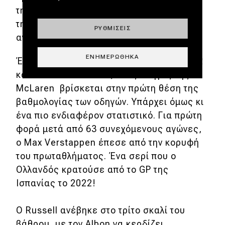
τη σεζόν πανηγυρίζοντας την πέμπτη νίκη
της καριέρας του σε έναν επεισοδιακό
ΡΥΘΜΊΣΕΙΣ
αγώνα.
ΕΝΗΜΕΡΏΘΗΚΑ
Έτσι λοιπόν, για πρώτη φορά μετά το 2012
και το GP του Καναδά, ένας οδηγός της
McLaren βρίσκεται στην πρώτη θέση της
βαθμολογίας των οδηγών. Υπάρχει όμως κι
ένα πιο ενδιαφέρον στατιστικό. Για πρώτη
φορά μετά από 63 συνεχόμενους αγώνες,
ο Max Verstappen έπεσε από την κορυφή
του πρωταθλήματος. Ένα σερί που ο
Ολλανδός κρατούσε από το GP της
Ισπανίας το 2022!
Ο Russell ανέβηκε στο τρίτο σκαλί του
βάθρου, με τον Albon να κερδίζει