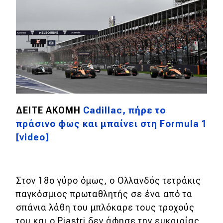
ΔΕΙΤΕ ΑΚΟΜΗ
Cadillac, πήρε το
πράσινο φως και μπαίνει στη Formula 1
[video]
Στον 18ο γύρο όμως, ο Ολλανδός τετράκις
παγκόσμιος πρωταθλητής σε ένα από τα
σπάνια λάθη του μπλόκαρε τους τροχούς
του και ο Piastri δεν άφησε την ευκαιρίας