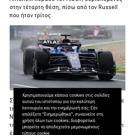
στην τέταρτη θέση, πίσω από τον Russell
που ήταν τρίτος.
Χρησιμοποιούμε κάποια cookies στις σελίδες
Στη μάχη της κορυφής, ο Verstappen έριξε
αυτού του ιστότοπου για την καλύτερη
λειτουργία και την ενημέρωσή σας. Εάν
την τελευταία του ζαριά, πιέζοντας τον
επιλέξετε "Ενημερώθηκα", συναινείτε στη
Norris. Στον τελευταίο γύρο κόλλησε πίσω
χρήση όλων των cookies, διαφορετικά
του, όμως ο Βρετανός οδηγός της McLaren
μπορείτε να αποδεχτείτε μεμονωμένους
έμεινε ψύχραιμος, ξεκινώντας με το δεξί
τύπους cookie.