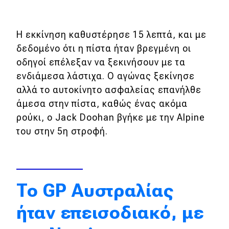
Eco
Η εκκίνηση καθυστέρησε 15 λεπτά, και με
δεδομένο ότι η πίστα ήταν βρεγμένη οι
Νέα
οδηγοί επέλεξαν να ξεκινήσουν με τα
Τεχνολογία
ενδιάμεσα λάστιχα. Ο αγώνας ξεκίνησε
Mobility
αλλά το αυτοκίνητο ασφαλείας επανήλθε
άμεσα στην πίστα, καθώς ένας ακόμα
Σταθμοί φόρτισης
ρούκι, ο Jack Doohan βγήκε με την Alpine
του στην 5η στροφή.
Classic
Νέα
To GP Αυστραλίας
Παρουσιάσεις
ήταν επεισοδιακό, με
DRIVE Away