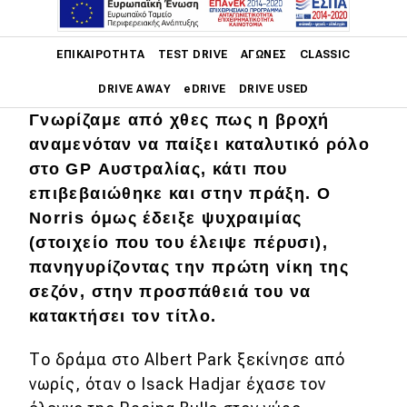
Main navigation
ΕΠΙΚΑΙΡΌΤΗΤΑ
TEST DRIVE
ΑΓΏΝΕΣ
CLASSIC
DRIVE AWAY
eDRIVE
DRIVE USED
Γνωρίζαμε από χθες πως η βροχή
Main navigation
αναμενόταν να παίξει καταλυτικό ρόλο
Επικαιρότητα
στο GP Αυστραλίας, κάτι που
Νέα μοντέλα
επιβεβαιώθηκε και στην πράξη. Ο
Norris όμως έδειξε ψυχραιμίας
Πρωτότυπα
(στοιχείο που του έλειψε πέρυσι),
Ελλάδα
πανηγυρίζοντας την πρώτη νίκη της
σεζόν, στην προσπάθειά του να
Κόσμος
κατακτήσει τον τίτλο.
Τεχνολογία
Το δράμα στο Albert Park ξεκίνησε από
Ασφάλεια
νωρίς, όταν ο Isack Hadjar έχασε τον
Αγορά