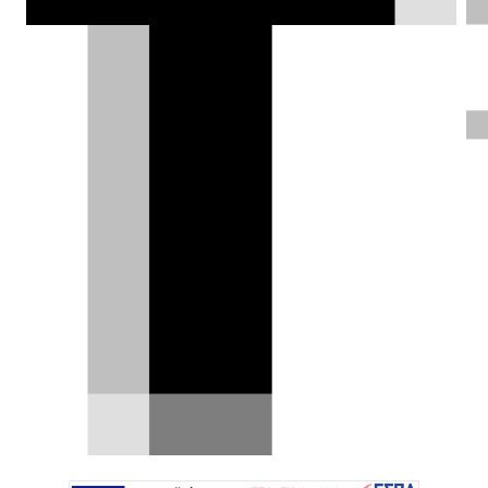
πίεση του Verstappen, παίρνοντας την
πρώτη καρό σημαία της σεζόν. Καλός
αγώνας για τον Russell που
συμπλήρωσε το βάθρο, καταστροφή
για Piastri.
Σπύρος Ντόκος |
16.03.2025