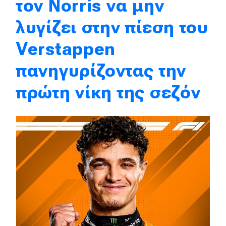
τον Norris να μην
λυγίζει στην πίεση του
MOTO
Verstappen
Μεταχειρισμένο
πανηγυρίζοντας την
Οδηγός αγοράς
πρώτη νίκη της σεζόν
Συμβουλές
Χρηστικά
Συμβουλές
ΚΤΕΟ
Οδική βοήθεια