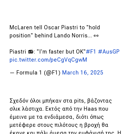
McLaren tell Oscar Piastri to "hold
position" behind Lando Norris... 👀
Piastri 📻: "I'm faster but OK"
#F1
#AusGP
pic.twitter.com/peCgVqCgwM
— Formula 1 (@F1)
March 16, 2025
Σχεδόν όλοι μπήκαν στα pits, βάζοντας
σλικ λάστιχα. Εκτός από την Haas που
έμεινε με τα ενδιάμεσα, διότι όπως
μετέφερε στους πιλότους η βροχή θα
έκανε και πάλι άμεσα την εμφάνισή της. Η