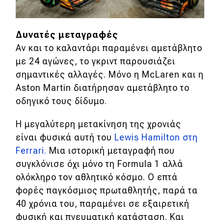
MOTO
Δυνατές μεταγραφές
Μεταχειρισμένο
Αν και το καλαντάρι παραμένει αμετάβλητο
με 24 αγώνες, το γκριντ παρουσιάζει
Οδηγός αγοράς
σημαντικές αλλαγές. Μόνο η McLaren και η
Aston Martin διατήρησαν αμετάβλητο το
Συμβουλές
οδηγικό τους δίδυμο.
Η μεγαλύτερη μετακίνηση της χρονιάς
Χρηστικά
είναι φυσικά αυτή του
Lewis Hamilton στη
Συμβουλές
Ferrari.
Μια ιστορική μεταγραφή που
συγκλόνισε όχι μόνο τη Formula 1 αλλά
ΚΤΕΟ
ολόκληρο τον αθλητικό κόσμο. Ο επτά
Οδική βοήθεια
φορές παγκόσμιος πρωταθλητής, παρά τα
40 χρόνια του, παραμένει σε εξαιρετική
φυσική και πνευματική κατάσταση. Και