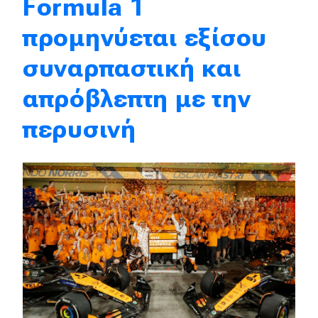
Formula 1
προμηνύεται εξίσου
Eco
συναρπαστική και
Νέα
απρόβλεπτη με την
Τεχνολογία
Mobility
περυσινή
Σταθμοί φόρτισης
Classic
Νέα
Παρουσιάσεις
DRIVE Away