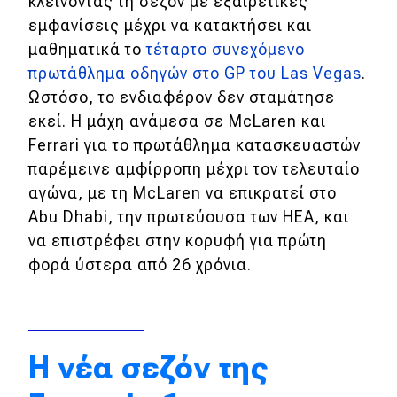
κλείνοντας τη σεζόν με εξαιρετικές
εμφανίσεις μέχρι να κατακτήσει και
Απόψεις
μαθηματικά το
τέταρτο συνεχόμενο
πρωτάθλημα οδηγών στο GP του Las Vegas
.
Test Drive
Ωστόσο, το ενδιαφέρον δεν σταμάτησε
εκεί. Η μάχη ανάμεσα σε McLaren και
Δοκιμή
Ferrari για το πρωτάθλημα κατασκευαστών
Αποστολή
παρέμεινε αμφίρροπη μέχρι τον τελευταίο
αγώνα, με τη McLaren να επικρατεί στο
Συγκρίνουμε
Abu Dhabi, την πρωτεύουσα των ΗΕΑ, και
να επιστρέφει στην κορυφή για πρώτη
φορά ύστερα από 26 χρόνια.
Αγώνες
Formula 1
WRC
Η νέα σεζόν της
Motorsport