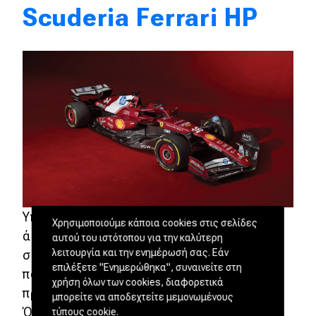
Scuderia Ferrari HP
Υπό την ηγεσία του Fred Vasseur, η Ferrari
Χρησιμοποιούμε κάποια cookies στις σελίδες
άρχισε να αποδίδει με μεγαλύτερη
αυτού του ιστότοπου για την καλύτερη
λειτουργία και την ενημέρωσή σας. Εάν
συνέπεια, πετυχαίνοντας αποτελέσματα
επιλέξετε "Ενημερώθηκα", συναινείτε στη
που της επέτρεψαν να διεκδικήσει το
χρήση όλων των cookies, διαφορετικά
πρωτάθλημα μέχρι τον τελευταίο αγώνα.
μπορείτε να αποδεχτείτε μεμονωμένους
Όπου τελικά το έχασε από τη McLaren. Η
τύπους cookie.