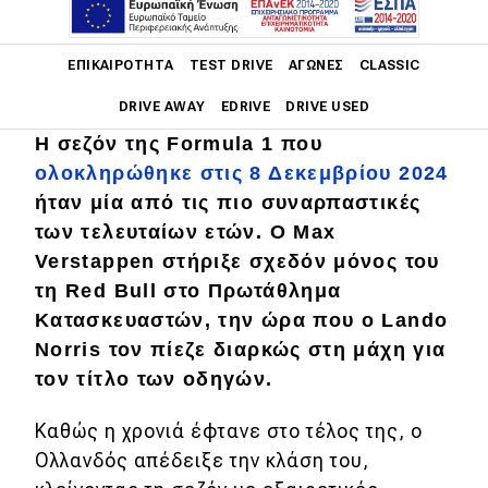
Main navigation
ΕΠΙΚΑΙΡΌΤΗΤΑ
TEST DRIVE
ΑΓΏΝΕΣ
CLASSIC
DRIVE AWAY
EDRIVE
DRIVE USED
Η σεζόν της Formula 1 που
Main navigation
ολοκληρώθηκε στις 8 Δεκεμβρίου 2024
Επικαιρότητα
ήταν μία από τις πιο συναρπαστικές
Νέα μοντέλα
των τελευταίων ετών. Ο Max
Verstappen στήριξε σχεδόν μόνος του
Πρωτότυπα
τη Red Bull στο Πρωτάθλημα
Ελλάδα
Κατασκευαστών, την ώρα που ο Lando
Norris τον πίεζε διαρκώς στη μάχη για
Κόσμος
τον τίτλο των οδηγών.
Τεχνολογία
Καθώς η χρονιά έφτανε στο τέλος της, ο
Ασφάλεια
Ολλανδός απέδειξε την κλάση του,
Αγορά