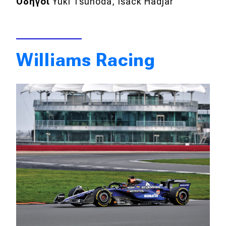
Οδηγοί
Yuki Tsunoda, Isack Ηadjar
Williams Racing