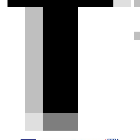
επιστρέφει. Οδηγοί και ομάδες
ζεσταίνουν τις μηχανές τους για μια
σεζόν που οι απανταχού φίλοι του
σπορ περιμένουν με αγωνία για
πολλούς και διαφορετικούς λόγους.
Μάνος Καϊάφας |
14.03.2025