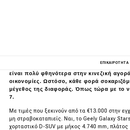
Main navigati
ΕΠΙΚΑΙΡΌΤΗΤΑ
Δεν είναι μυστικό ότι τα ηλεκτρικά και τα
είναι πολύ φθηνότερα στην κινεζική αγορά
οικονομίες. Ωστόσο, κάθε φορά σοκαριζόμ
Main navigation
μέγεθος της διαφοράς. Όπως τώρα με το ν
Επικαιρότητα
7.
Νέα μοντέλα
Με τιμές που ξεκινούν από τα €13.000 στην εγ
Πρωτότυπα
μη στραβοκαταπιείς. Ναι, το Geely Galaxy Star
χορταστικό D-SUV με μήκος 4.740 mm, πλάτος
Ελλάδα