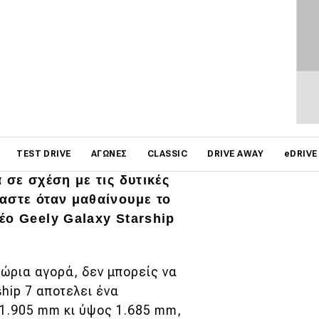
ΦΩΤΟΓΡΑΦΙΕΣ
on
TEST DRIVE
ΑΓΏΝΕΣ
CLASSIC
DRIVE AWAY
eDRIVE
 επαναφορτιζόμενο υβριδικά
 σε σχέση με τις δυτικές
αστε όταν μαθαίνουμε το
έο Geely Galaxy Starship
χώρια αγορά, δεν μπορείς να
ship 7 αποτελει ένα
 1.905 mm κι ύψος 1.685 mm,