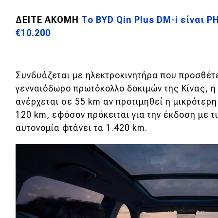
Νέα
ΔΕΙΤΕ ΑΚΟΜΗ
Το BYD Qin Plus DM-i είναι P
Παρουσιάσεις
€10.200
DRIVE Away
Συνδυάζεται με ηλεκτροκινητήρα που προσθέτε
γενναιόδωρο πρωτόκολλο δοκιμών της Κίνας, η
MOTO
ανέρχεται σε 55 km αν προτιμηθεί η μικρότερη
120 km, εφόσον πρόκειται για την έκδοση με τ
Μεταχειρισμένο
αυτονομία φτάνει τα 1.420 km.
Οδηγός αγοράς
Συμβουλές
Χρηστικά