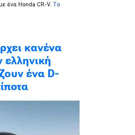
ς με ένα Honda CR-V.
Το
ρχει κανένα
ν ελληνική
ζουν ένα D-
τίποτα