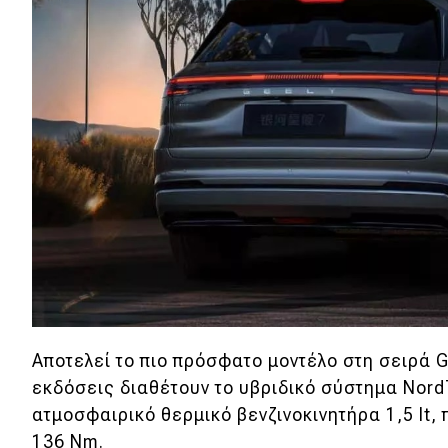
Αγώνες
Formula 1
WRC
Motorsport
Eco
Νέα
Τεχνολογία
Mobility
Σταθμοί φόρτισης
Αποτελεί το πιο πρόσφατο μοντέλο στη σειρά Ga
εκδόσεις διαθέτουν το υβριδικό σύστημα Nord
ατμοσφαιρικό θερμικό βενζινοκινητήρα 1,5 lt, 
Classic
136 Nm.