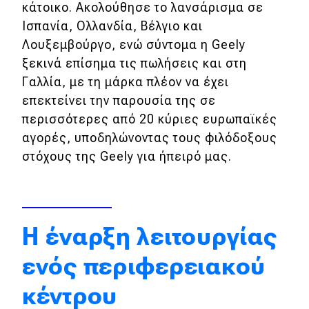
κάτοικο. Ακολούθησε το λανσάρισμα σε
Απόψεις
Ισπανία, Ολλανδία, Βέλγιο και
Λουξεμβούργο, ενώ σύντομα η Geely
ξεκινά επίσημα τις πωλήσεις και στη
Test Drive
Γαλλία, με τη μάρκα πλέον να έχει
επεκτείνει την παρουσία της σε
Δοκιμή
περισσότερες από 20 κύριες ευρωπαϊκές
Αποστολή
αγορές, υποδηλώνοντας τους φιλόδοξους
στόχους της Geely για ήπειρό μας.
Συγκρίνουμε
Αγώνες
Η έναρξη λειτουργίας
Formula 1
ενός περιφερειακού
WRC
κέντρου
Motorsport