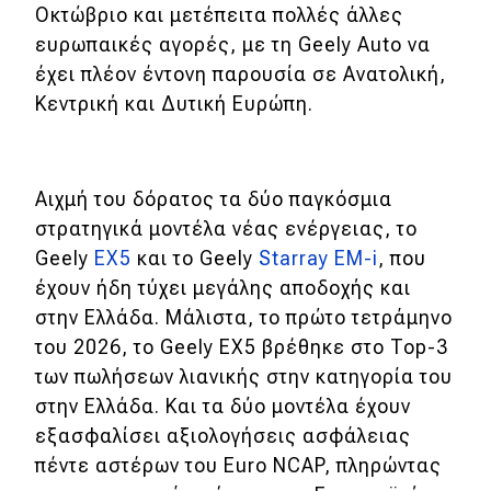
eDRIVE
Οκτώβριο και μετέπειτα πολλές άλλες
ευρωπαικές αγορές, με τη Geely Auto να
DRIVE USED
έχει πλέον έντονη παρουσία σε Ανατολική,
Κεντρική και Δυτική Ευρώπη.
Αιχμή του δόρατος τα δύο παγκόσμια
στρατηγικά μοντέλα νέας ενέργειας, το
Geely
EΧ5
και το Geely
Starray EM-i
, που
έχουν ήδη τύχει μεγάλης αποδοχής και
στην Ελλάδα. Μάλιστα, το πρώτο τετράμηνο
του 2026, το Geely EΧ5 βρέθηκε στο Top-3
των πωλήσεων λιανικής στην κατηγορία του
στην Ελλάδα. Και τα δύο μοντέλα έχουν
εξασφαλίσει αξιολογήσεις ασφάλειας
πέντε αστέρων του Euro NCAP, πληρώντας