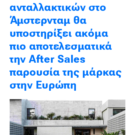
ανταλλακτικών στο
Eco
Άμστερνταμ θα
Νέα
υποστηρίξει ακόμα
Τεχνολογία
πιο αποτελεσματικά
Mobility
την After Sales
Σταθμοί φόρτισης
παρουσία της μάρκας
στην Ευρώπη
Classic
Νέα
Παρουσιάσεις
DRIVE Away