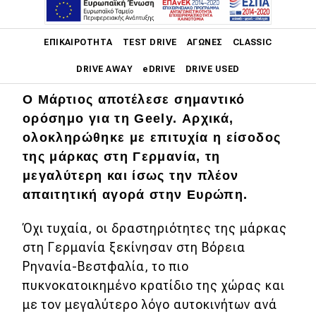
Main navigation
ΕΠΙΚΑΙΡΌΤΗΤΑ
TEST DRIVE
ΑΓΏΝΕΣ
CLASSIC
DRIVE AWAY
eDRIVE
DRIVE USED
Ο Μάρτιος αποτέλεσε σημαντικό
Main navigation
Επικαιρότητα
ορόσημο για τη Geely. Αρχικά,
ολοκληρώθηκε με επιτυχία η είσοδος
Νέα μοντέλα
της μάρκας στη Γερμανία, τη
μεγαλύτερη και ίσως την πλέον
Πρωτότυπα
απαιτητική αγορά στην Ευρώπη.
Ελλάδα
Όχι τυχαία, οι δραστηριότητες της μάρκας
Κόσμος
στη Γερμανία ξεκίνησαν στη Βόρεια
Τεχνολογία
Ρηνανία-Βεστφαλία, το πιο
Ασφάλεια
πυκνοκατοικημένο κρατίδιο της χώρας και
με τον μεγαλύτερο λόγο αυτοκινήτων ανά
Αγορά