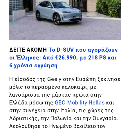
MOTO
Μεταχειρισμένο
Οδηγός αγοράς
ΔΕΙΤΕ ΑΚΟΜΗ
To D-SUV που αγοράζουν
Συμβουλές
οι Έλληνες: Από €26.990, με 218 PS και
6 χρόνια εγγύηση
Χρηστικά
Η είσοδος της Geely στην Ευρώπη ξεκίνησε
μόλις το περασμένο καλοκαίρι, με
Συμβουλές
λανσάρισμα της μάρκας πρώτα στην
ΚΤΕΟ
Ελλάδα μέσω της
GEO Mobility Hellas
και
Οδική βοήθεια
στην συνέχεια στην Ιταλία, τις χώρες της
Αδριατικής, την Πολωνία και την Ουγγαρία.
Ακολούθησε το Ηνωμένο Βασίλειο τον