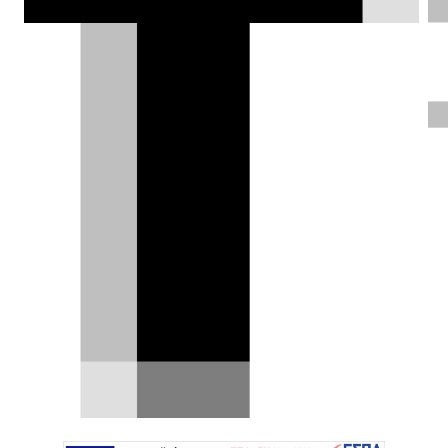
έτους, η Geely έχει καταφέρει να έχει
ενεργή παρουσία και πωλήσεις στις
σημαντικότερες αγορές της Ευρώπης –
με την Ελλάδα μία από τις πρώτες
αγορές που λανσαρίστηκε η μάρκα.
Σπύρος Ντόκος |
02.06.2026