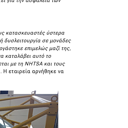
τεί για την ασφάλεια των
ους κατασκευαστές ύστερα
κή δυσλειτουργία σε μονάδες
ργάστηκε επιμελώς μαζί της,
α καταλάβει αυτό το
εται με τη NHTSA και τους
. Η εταιρεία αρνήθηκε να