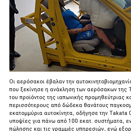
Νέα
Παρουσιάσεις
DRIVE Away
MOTO
Μεταχειρισμένο
Οι αερόσακοι έβαλαν την αυτοκινητοβιομηχανί
Οδηγός αγοράς
που ξεκίνησε η ανάκληση των αερόσακων της T
Συμβουλές
του προϊόντος της ιαπωνικής προμηθεύτριας κ
περισσότερους από δώδεκα θανάτους παγκοσ
εκατομμύρια αυτοκίνητα, οδήγησε την Takata C
Χρηστικά
υποψίες για πάνω από 100 εκατ. συστήματα, ε
πώλησης και τις γραμμές υπηρεσιών, ενώ εξορ