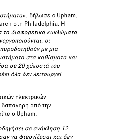
υστήματα
», δήλωσε ο Upham,
rch στη Philadelphia. Η
λα τα διαφορετικά κυκλώματα
νεργοποιούνται, οι
 πυροδοτηθούν με μια
υστήματα στα καθίσματα και
σα σε 20 χιλιοστά του
ει όλα δεν λειτουργεί
τικών ηλεκτρικών
ο δαπανηρή από την
είπε ο Upham.
 οδηγήσει σε ανάκληση 12
σαν να φτερνίζεσαι και δεν