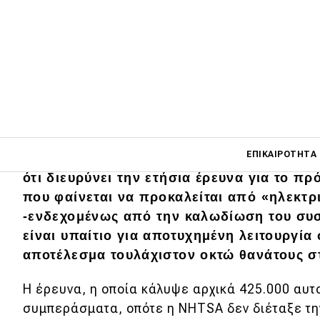
Η αμερικανική NHTSA (National Highway Tr
Main navigati
ΕΠΙΚΑΙΡΌΤΗΤΑ
Administration), την περασμένη εβδομάδ
ότι διευρύνει την ετήσια έρευνα για το 
που φαίνεται να προκαλείται από «ηλεκτ
Main navigation
-ενδεχομένως από την καλωδίωση του συσ
Επικαιρότητα
είναι υπαίτιο για αποτυχημένη λειτουργία
αποτέλεσμα τουλάχιστον οκτώ θανάτους σ
Νέα μοντέλα
Πρωτότυπα
Η έρευνα, η οποία κάλυψε αρχικά 425.000 αυτ
συμπεράσματα, οπότε η NHTSA δεν διέταξε την
Ελλάδα