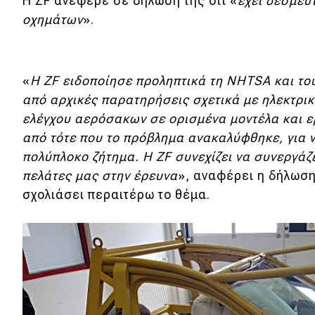
Αγώνες
Η ZF ανέφερε σε δήλωσή της ότι «
έχει δεσμευ
οχημάτων
».
Formula 1
WRC
«
Η ZF ειδοποίησε προληπτικά τη NHTSA και τ
Motorsport
από αρχικές παρατηρήσεις σχετικά με ηλεκτρι
ελέγχου αερόσακων σε ορισμένα μοντέλα και ε
Eco
από τότε που το πρόβλημα ανακαλύφθηκε, για ν
πολύπλοκο ζήτημα. Η ZF συνεχίζει να συνεργάζ
Νέα
πελάτες μας στην έρευνα
», αναφέρει η δήλωση
σχολιάσει περαιτέρω το θέμα.
Τεχνολογία
Mobility
Σταθμοί φόρτισης
Classic