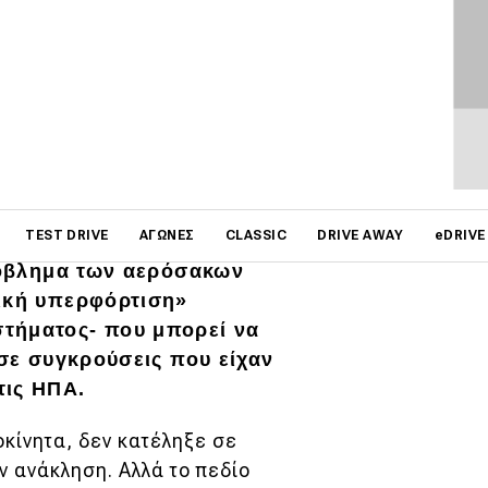
affic Safety
on
TEST DRIVE
ΑΓΏΝΕΣ
CLASSIC
DRIVE AWAY
eDRIVE
α δήλωσε σε έγγραφό της,
πρόβλημα των αερόσακων
ρική υπερφόρτιση»
τήματος- που μπορεί να
 σε συγκρούσεις που είχαν
τις ΗΠΑ.
οκίνητα, δεν κατέληξε σε
 ανάκληση. Αλλά το πεδίο