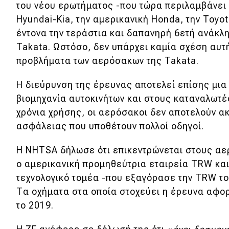
του νέου ερωτήματος -που τώρα περιλαμβάνει 
Κόσμος
Hyundai-Kia, την αμερικανική Honda, την Toyota
Τεχνολογία
έντονα την τεράστια και δαπανηρή 6ετή ανάκλ
Takata. Ωστόσο, δεν υπάρχει καμία σχέση αυτ
Ασφάλεια
προβλήματα των αερόσακων της Takata.
Αγορά
Η διεύρυνση της έρευνας αποτελεί επίσης μια
Απόψεις
βιομηχανία αυτοκινήτων και στους καταναλωτές
χρόνια χρήσης, οι αερόσακοι δεν αποτελούν α
ασφάλειας που υποθέτουν πολλοί οδηγοί.
Test Drive
Η NHTSA δήλωσε ότι επικεντρώνεται στους α
Δοκιμή
ο αμερικανική προμηθεύτρια εταιρεία TRW και
Αποστολή
τεχνολογικό τομέα -που εξαγόρασε την TRW το 
Συγκρίνουμε
Τα οχήματα στα οποία στοχεύει η έρευνα αφο
το 2019.