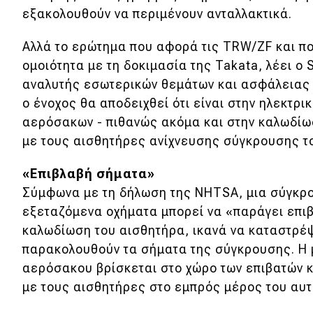
Συμβουλές
εξακολουθούν να περιμένουν ανταλλακτικά.
ΚΤΕΟ
Αλλά το ερώτημα που αφορά τις TRW/ZF και πο
Οδική βοήθεια
ομοιότητα με τη δοκιμασία της Takata, λέει ο
αναλυτής εσωτερικών θεμάτων και ασφάλειας τ
ο ένοχος θα αποδειχθεί ότι είναι στην ηλεκτρ
eDRIVE
αερόσακων - πιθανώς ακόμα και στην καλωδίω
με τους αισθητήρες ανίχνευσης σύγκρουσης τ
DRIVE USED
«Επιβλαβή σήματα»
Σύμφωνα με τη δήλωση της NHTSA, μια σύγκρ
εξεταζόμενα οχήματα μπορεί να «παράγει επι
καλωδίωση του αισθητήρα, ικανά να καταστρέ
παρακολουθούν τα σήματα της σύγκρουσης. Η 
αερόσακου βρίσκεται στο χώρο των επιβατών 
με τους αισθητήρες στο εμπρός μέρος του αυτ