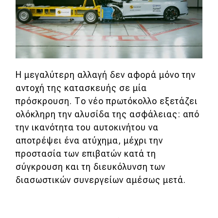
Mobility
Σταθμοί φόρτισης
Classic
Η μεγαλύτερη αλλαγή δεν αφορά μόνο την
Νέα
αντοχή της κατασκευής σε μία
Παρουσιάσεις
πρόσκρουση. Το νέο πρωτόκολλο εξετάζει
ολόκληρη την αλυσίδα της ασφάλειας: από
την ικανότητα του αυτοκινήτου να
DRIVE Away
αποτρέψει ένα ατύχημα, μέχρι την
προστασία των επιβατών κατά τη
MOTO
σύγκρουση και τη διευκόλυνση των
διασωστικών συνεργείων αμέσως μετά.
Μεταχειρισμένο
Οδηγός αγοράς