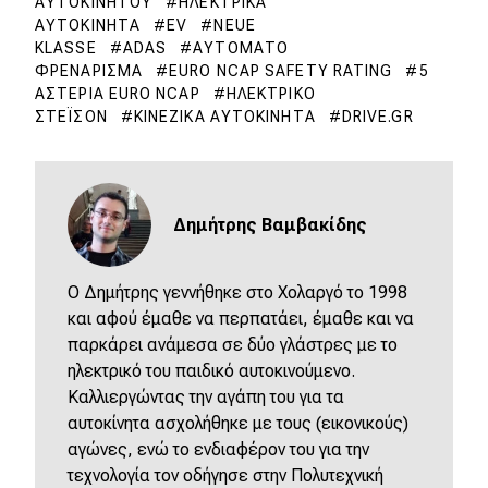
ΑΥΤΟΚΙΝΉΤΟΥ
ΗΛΕΚΤΡΙΚΆ
ΑΥΤΟΚΊΝΗΤΑ
EV
NEUE
KLASSE
ADAS
ΑΥΤΌΜΑΤΟ
ΦΡΕΝΆΡΙΣΜΑ
EURO NCAP SAFETY RATING
5
ΑΣΤΈΡΙΑ EURO NCAP
ΗΛΕΚΤΡΙΚΌ
ΣΤΈΙΣΟΝ
ΚΙΝΈΖΙΚΑ ΑΥΤΟΚΊΝΗΤΑ
DRIVE.GR
Δημήτρης Βαμβακίδης
Ο Δημήτρης γεννήθηκε στο Χολαργό το 1998
και αφού έμαθε να περπατάει, έμαθε και να
παρκάρει ανάμεσα σε δύο γλάστρες με το
ηλεκτρικό του παιδικό αυτοκινούμενο.
Καλλιεργώντας την αγάπη του για τα
αυτοκίνητα ασχολήθηκε με τους (εικονικούς)
αγώνες, ενώ το ενδιαφέρον του για την
τεχνολογία τον οδήγησε στην Πολυτεχνική