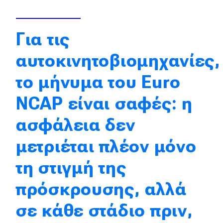
Επικαιρότητα
Νέα μοντέλα
Για τις
Πρωτότυπα
αυτοκινητοβιομηχανίες,
Ελλάδα
το μήνυμα του Euro
Κόσμος
NCAP είναι σαφές: η
Τεχνολογία
ασφάλεια δεν
Ασφάλεια
Αγορά
μετριέται πλέον μόνο
Απόψεις
τη στιγμή της
πρόσκρουσης, αλλά
Test Drive
σε κάθε στάδιο πριν,
Δοκιμή