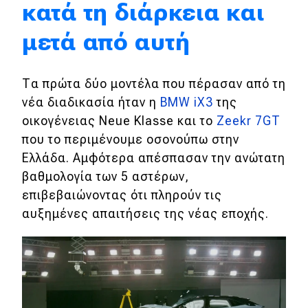
κατά τη διάρκεια και
Αποστολή
μετά από αυτή
Συγκρίνουμε
Τα πρώτα δύο μοντέλα που πέρασαν από τη
Αγώνες
νέα διαδικασία ήταν η
BMW iX3
της
οικογένειας Neue Klasse και το
Zeekr 7GT
Formula 1
που το περιμένουμε οσονούπω στην
WRC
Ελλάδα. Αμφότερα απέσπασαν την ανώτατη
βαθμολογία των 5 αστέρων,
Motorsport
επιβεβαιώνοντας ότι πληρούν τις
αυξημένες απαιτήσεις της νέας εποχής.
Eco
Νέα
Τεχνολογία