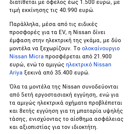
διατίθεται με όφελος έως 1.500 ευρώ, με
Απόψεις
τιμή εκκίνησης τις 40.990 ευρώ.
Παράλληλα, μέσα από τις ειδικές
Test Drive
προσφορές για τα EV, η Nissan δίνει
έμφαση στην ηλεκτρική της γκάμα, με δύο
Δοκιμή
μοντέλα να ξεχωρίζουν. Το
ολοκαίνουργιο
Nissan Micra
προσφέρεται από 21.900
Αποστολή
ευρώ, ενώ το αμιγώς
ηλεκτρικό Nissan
Συγκρίνουμε
Ariya
ξεκινά από 35.400 ευρώ.
Όλα τα μοντέλα της Nissan συνοδεύονται
Αγώνες
από 5ετή εργοστασιακή εγγύηση, ενώ για
τα αμιγώς ηλεκτρικά οχήματα προβλέπεται
Formula 1
και 8ετής εγγύηση για τη μπαταρία υψηλής
WRC
τάσης, ενισχύοντας το αίσθημα ασφάλειας
Motorsport
και αξιοπιστίας για τον ιδιοκτήτη.