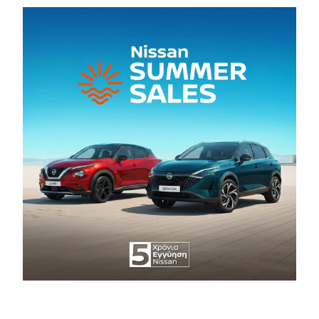
Eco
Νέα
Τεχνολογία
Mobility
Σταθμοί φόρτισης
Classic
Νέα
Παρουσιάσεις
DRIVE Away