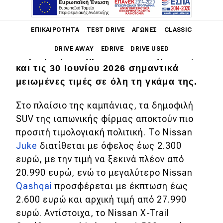
Η Nissan υποδέχεται το καλοκαίρι με
Main navigation
το νέο πρόγραμμα προσφορών Nissan
ΕΠΙΚΑΙΡΌΤΗΤΑ
TEST DRIVE
ΑΓΏΝΕΣ
CLASSIC
Summer Sales, προσφέροντας για
DRIVE AWAY
EDRIVE
DRIVE USED
περιορισμένο χρονικό διάστημα έως
και τις 30 Ιουνίου 2026 σημαντικά
Main navigation
μειωμένες τιμές σε όλη τη γκάμα της.
Επικαιρότητα
Στο πλαίσιο της καμπάνιας, τα δημοφιλή
Νέα μοντέλα
SUV της ιαπωνικής φίρμας αποκτούν πιο
Πρωτότυπα
προσιτή τιμολογιακή πολιτική. Το Nissan
Ελλάδα
Juke
διατίθεται με όφελος έως 2.300
ευρώ, με την τιμή να ξεκινά πλέον από
Κόσμος
20.990 ευρώ, ενώ το μεγαλύτερο Nissan
Τεχνολογία
Qashqai
προσφέρεται με έκπτωση έως
2.600 ευρώ και αρχική τιμή από 27.990
Ασφάλεια
ευρώ. Αντίστοιχα, το Nissan X-Trail
Αγορά