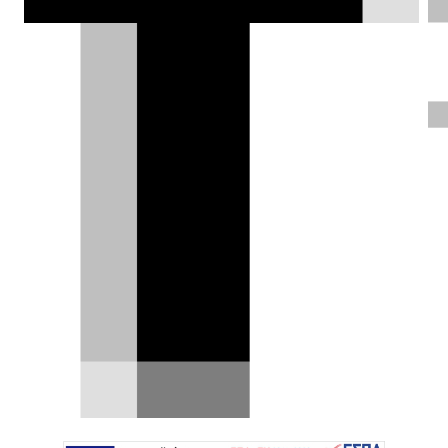
2026, με μειωμένες τιμές σε Juke,
Qashqai και X-Trail, αλλά και ειδικές
τιμές για Micra και Ariya.
DRIVE Team |
03.06.2026