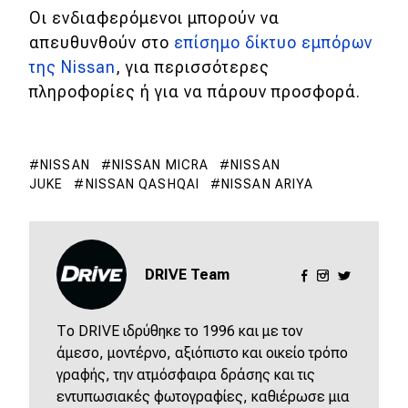
Οι ενδιαφερόμενοι μπορούν να
MOTO
απευθυνθούν στο
επίσημο δίκτυο εμπόρων
της Nissan
, για περισσότερες
Μεταχειρισμένο
πληροφορίες ή για να πάρουν προσφορά.
Οδηγός αγοράς
Συμβουλές
NISSAN
NISSAN MICRA
NISSAN
JUKE
NISSAN QASHQAI
NISSAN ARIYA
Χρηστικά
Συμβουλές
DRIVE Team
ΚΤΕΟ
Το DRIVE ιδρύθηκε το 1996 και με τον
Οδική βοήθεια
άμεσο, μοντέρνο, αξιόπιστο και οικείο τρόπο
γραφής, την ατμόσφαιρα δράσης και τις
εντυπωσιακές φωτογραφίες, καθιέρωσε μια