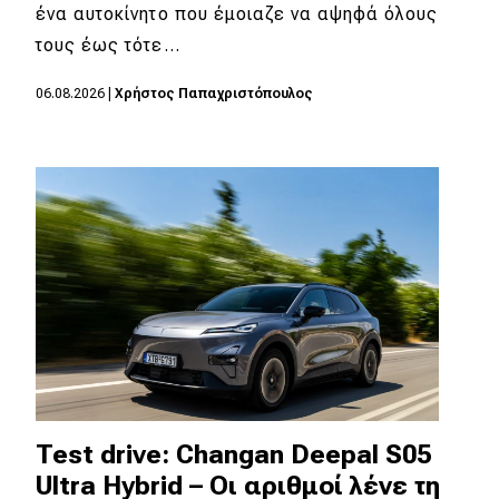
ένα αυτοκίνητο που έμοιαζε να αψηφά όλους
τους έως τότε…
Eco
06.08.2026
|
Χρήστος Παπαχριστόπουλος
Νέα
Τεχνολογία
Mobility
Σταθμοί φόρτισης
Classic
Νέα
Παρουσιάσεις
Test drive: Changan Deepal S05
Ultra Hybrid – Οι αριθμοί λένε τη
DRIVE Away