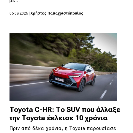
με…
Απόψεις
06.08.2026
|
Χρήστος Παπαχριστόπουλος
Test Drive
Δοκιμή
Αποστολή
Συγκρίνουμε
Αγώνες
Formula 1
Toyota C-HR: Το SUV που άλλαξε
WRC
την Toyota έκλεισε 10 χρόνια
Motorsport
Πριν από δέκα χρόνια, η Toyota παρουσίασε