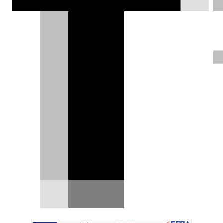
Bugatti Destrier: Η σύγχρονη
διάδοχος της θρυλικής Type 57SC
Atlantic
Πώς θα έμοιαζε η ακραία Bugatti Bolide αν
αντάλλασσε τα τεράστια αεροδυναμικά
βοηθήματα και την…
06.08.2026
|
Χρήστος Παπαχριστόπουλος