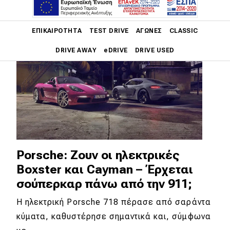
Main navigation
ΕΠΙΚΑΙΡΌΤΗΤΑ
TEST DRIVE
ΑΓΏΝΕΣ
CLASSIC
DRIVE AWAY
eDRIVE
DRIVE USED
Main navigation
Επικαιρότητα
Νέα μοντέλα
Πρωτότυπα
Ελλάδα
Porsche: Ζουν οι ηλεκτρικές
Boxster και Cayman – Έρχεται
Κόσμος
σούπερκαρ πάνω από την 911;
Τεχνολογία
Η ηλεκτρική Porsche 718 πέρασε από σαράντα
Ασφάλεια
κύματα, καθυστέρησε σημαντικά και, σύμφωνα
Αγορά