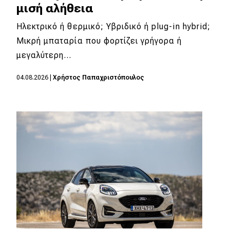
μισή αλήθεια
MOTO
Ηλεκτρικό ή θερμικό; Υβριδικό ή plug-in hybrid;
Μικρή μπαταρία που φορτίζει γρήγορα ή
Μεταχειρισμένο
μεγαλύτερη…
Οδηγός αγοράς
04.08.2026
|
Χρήστος Παπαχριστόπουλος
Συμβουλές
Χρηστικά
Συμβουλές
ΚΤΕΟ
Οδική βοήθεια