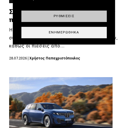
Σοκ στην Porsche: Κόβει μία στις
ΡΥΘΜΊΣΕΙΣ
πέντε θέσεις εργασίας
Η Porsche προχωρά στη μεγαλύτερη
ΕΝΗΜΕΡΏΘΗΚΑ
συρρίκνωση προσωπικού των τελευταίων ετών,
καθώς οι πιέσεις από…
28.07.2026
|
Χρήστος Παπαχριστόπουλος