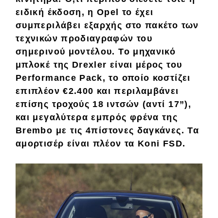
ειδική έκδοση, η Opel το έχει
MOTO
συμπεριλάβει εξαρχής
στο πακέτο των
τεχνικών προδιαγραφών του
Μεταχειρισμένο
σημερινού μοντέλου
. Το μηχανικό
μπλοκέ της
Drexler
είναι μέρος του
Οδηγός αγοράς
Performance Pack
, το οποίο κοστίζει
Συμβουλές
επιπλέον
€2.400
και περιλαμβάνει
επίσης τροχούς
18 ιντσών
(αντί 17”),
και μεγαλύτερα εμπρός φρένα της
Χρηστικά
Brembo
με τις
4πίστονες
δαγκάνες. Τα
αμορτισέρ είναι πλέον τα
Koni
FSD
.
Συμβουλές
ΚΤΕΟ
Οδική βοήθεια