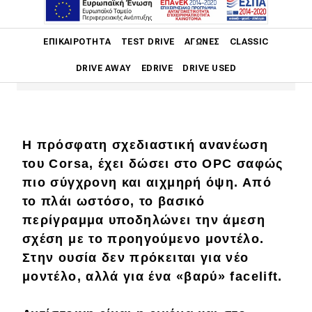
πολεμική μηχανή, εστιασμένη στην
απόδοση, έστω κι αν αυτή δεν
Main navigation
ΕΠΙΚΑΙΡΌΤΗΤΑ
TEST DRIVE
ΑΓΏΝΕΣ
CLASSIC
συνδυάζεται με οδηγική απόλαυση.
DRIVE AWAY
EDRIVE
DRIVE USED
Main navigation
Επικαιρότητα
Η πρόσφατη σχεδιαστική ανανέωση
Νέα μοντέλα
του
Corsa
, έχει δώσει στο
OPC
σαφώς
Πρωτότυπα
πιο σύγχρονη και αιχμηρή όψη. Από
το πλάι ωστόσο, το βασικό
Ελλάδα
περίγραμμα υποδηλώνει την άμεση
Κόσμος
σχέση με το προηγούμενο μοντέλο.
Τεχνολογία
Στην ουσία δεν πρόκειται για νέο
μοντέλο, αλλά για ένα «βαρύ»
facelift
.
Ασφάλεια
Αγορά