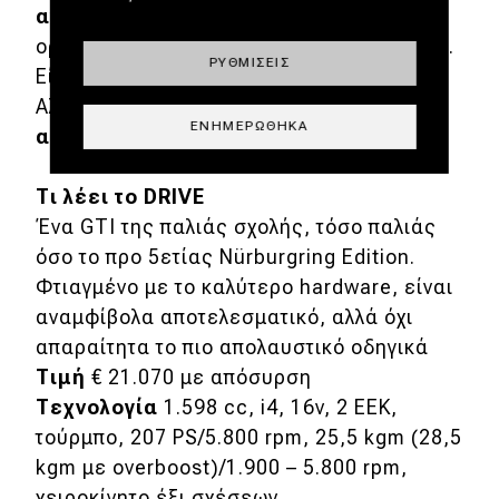
αγχωτική
αίσθηση των φρένων βάζουν
ορισμένα
ερωτηματικά
για το Corsa OPC.
ΡΥΘΜΊΣΕΙΣ
Είναι
αποτελεσματικό
, χωρίς αμφιβολία.
Αλλά
όχι
απαραιτήτως το πιο
ΕΝΗΜΕΡΏΘΗΚΑ
απολαυστικό
.
Τι λέει το DRIVE
Ένα GTI της παλιάς σχολής, τόσο παλιάς
όσο το προ 5ετίας Nürburgring Edition.
Φτιαγμένο με το καλύτερο hardware, είναι
αναμφίβολα αποτελεσματικό, αλλά όχι
απαραίτητα το πιο απολαυστικό οδηγικά
Τιμή
€ 21.070 με απόσυρση
Τεχνολογία
1.598 cc, i4, 16v, 2 ΕΕΚ,
τούρμπο, 207 PS/5.800 rpm, 25,5 kgm (28,5
kgm με overboost)/1.900 – 5.800 rpm,
χειροκίνητο έξι σχέσεων