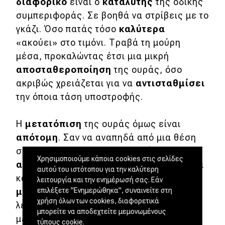
διαφορικό
είναι ο
καταλύτης
της οδικής
συμπεριφοράς. Σε βοηθά να στρίβεις με το
γκάζι. Όσο πατάς τόσο
καλύτερα
«ακούει» στο τιμόνι. Τραβά τη μούρη
μέσα, προκαλώντας έτσι μια μικρή
αποσταθεροποίηση
της ουράς, όσο
ακριβώς χρειάζεται για να
αντισταθμίσει
την όποια τάση υποστροφής.
Η
μετατόπιση
της ουράς όμως είναι
απότομη
. Σαν να αναπηδά από μια θέση
σε μια άλλη. Και το τιμόνι
αλλάζει
Χρησιμοποιούμε κάποια cookies στις σελίδες
αίσθηση
μέσα στη στροφή. Από μια γωνία
αυτού του ιστότοπου για την καλύτερη
και πάνω, η αντίσταση που νιώθεις
λειτουργία και την ενημέρωσή σας. Εάν
μειώνεται
απότομα
τη στιγμή που
επιλέξετε "Ενημερώθηκα", συναινείτε στη
χρήση όλων των cookies, διαφορετικά
λειτουργεί το μπλοκέ. Αυτά σε συνδυασμό
μπορείτε να αποδεχτείτε μεμονωμένους
με τη
μέτρια
πληροφόρηση και την
τύπους cookie.