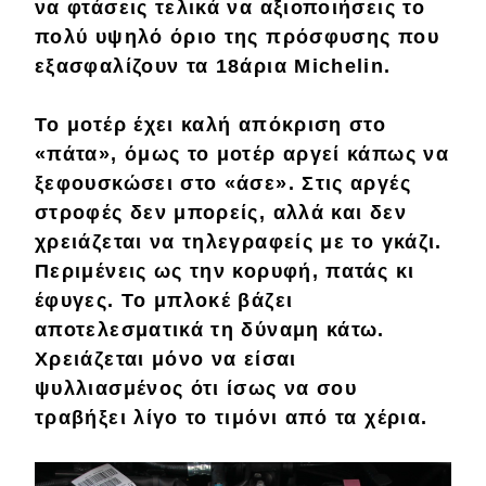
να φτάσεις τελικά να
αξιοποιήσεις
το
πολύ υψηλό όριο της πρόσφυσης που
εξασφαλίζουν τα 18άρια
Michelin
.
Το μοτέρ έχει
καλή
απόκριση στο
«πάτα», όμως το μοτέρ
αργεί
κάπως να
ξεφουσκώσει
στο «άσε». Στις αργές
στροφές δεν μπορείς, αλλά και
δεν
χρειάζεται
να τηλεγραφείς με το γκάζι.
Περιμένεις ως την
κορυφή
, πατάς κι
έφυγες. Το μπλοκέ βάζει
αποτελεσματικά
τη δύναμη κάτω.
Χρειάζεται μόνο να είσαι
ψυλλιασμένος
ότι ίσως να σου
τραβήξει
λίγο το τιμόνι από τα χέρια.