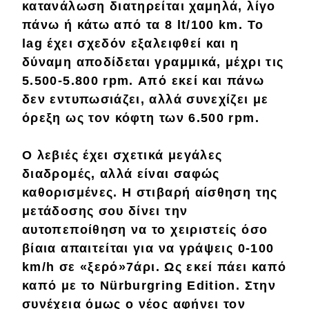
κατανάλωση
διατηρείται χαμηλά, λίγο
πάνω ή κάτω από τα
8
lt
/100
km
. Το
lag έχει σχεδόν εξαλειφθεί και η
δύναμη αποδίδεται
γραμμικά
, μέχρι τις
5.500-5.800 rpm. Από εκεί και πάνω
δεν εντυπωσιάζει, αλλά συνεχίζει με
όρεξη
ως τον κόφτη των
6.500
rpm
.
Ο λεβιές έχει σχετικά
μεγάλες
διαδρομές, αλλά είναι σαφώς
καθορισμένες
. Η στιβαρή αίσθηση της
μετάδοσης σου δίνει την
αυτοπεποίθηση
να το χειριστείς όσο
βίαια απαιτείται για να γράψεις 0-100
km/h σε
«ξερό»7άρι
. Ως εκεί πάει καπό
καπό με το Nürburgring Edition. Στην
συνέχεια όμως ο νέος αφήνει τον