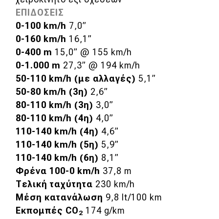
ΕΠΙΔΟΣΕΙΣ
0-100
km
/
h
7,0”
0-160
km
/
h
16,1”
0-400
m
15,0” @ 155 km/h
0-1.000
m
27,3” @ 194 km/h
50-110
km
/
h
(με αλλαγές)
5,1”
50-80
km
/
h
(3η)
2,6”
80-110
km
/
h
(3η)
3,0”
80-110
km
/
h
(4η)
4,0”
110-140
km
/
h
(4η)
4,6”
110-140
km
/
h
(5η)
5,9”
110-140
km
/
h
(6η)
8,1”
Φρένα 100-0
km
/
h
37,8 m
Τελική ταχύτητα
230 km/h
Μέση κατανάλωση
9,8 lt/100 km
Εκπομπές
CO
174 g/km
2