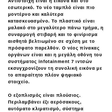
Αντίστοιχη είναι η εικόνα και στο
εσωτερικό
. Το νέο ταμπλό είναι πιο
Απόψεις
μοντέρνο
και καλύτερα
κατασκευασμένο. Το πλαστικό είναι
Test Drive
μαλακό
στο μεγαλύτερο πάνω τμήμα, η
συναρμογή
στιβαρή
και το φινίρισμα
Δοκιμή
αισθητά
βελτιωμένο
σε σχέση με το
Αποστολή
πρόσφατο παρελθόν. Ο
νέος πίνακας
οργάνων
είναι και η
μεγάλη
οθόνη του
Συγκρίνουμε
συστήματος infotainment
7 ιντσών
εκσυγχρονίζουν τη συνολική εικόνα με
τo απαραίτητο πλέον
ψηφιακό
Αγώνες
στοιχείο.
Formula 1
Ο εξοπλισμός είναι
πλούσιος
.
WRC
Περιλαμβάνει
έξι
αερόσακους,
Motorsport
αυτόματο
κλιματισμό, σύστημα