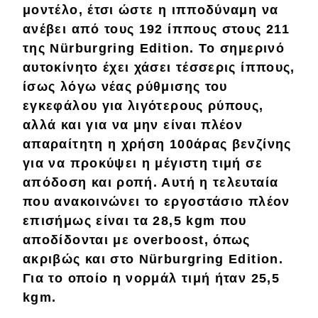
μοντέλο, έτσι ώστε η ιπποδύναμη να
ανέβει
από τους 192 ίππους στους
211
της Nürburgring Edition. Το σημερινό
αυτοκίνητο έχει χάσει
τέσσερις
ίππους,
ίσως λόγω
νέας ρύθμισης
του
εγκεφάλου για
λιγότερους
ρύπους,
αλλά και για να μην είναι πλέον
απαραίτητη
η χρήση
100άρας βενζίνης
για να προκύψει η μέγιστη τιμή σε
απόδοση και ροπή. Αυτή η τελευταία
που ανακοινώνει το εργοστάσιο πλέον
επισήμως είναι τα
28,5
kgm
που
αποδίδονται με
overboost
, όπως
ακριβώς και στο Nürburgring Edition.
Για το οποίο η
νορμάλ
τιμή ήταν
25,5
kgm
.