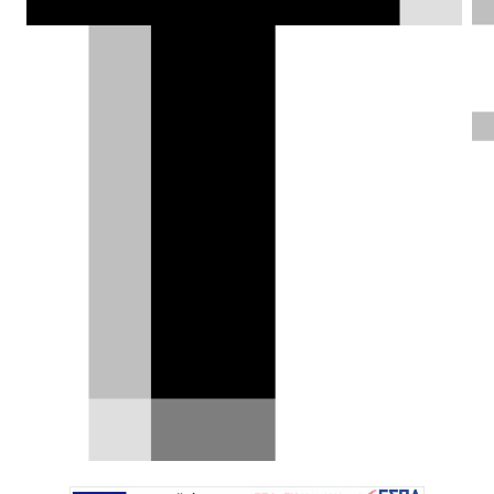
Mιχάλης Γεωργιάδης |
23.12.2015
Test drive: Opel Corsa
OPC MY2016
Η Opel αντιλαμβάνεται το GTI ως