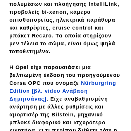
πολυμέσων και πλοήγησης
IntelliLink,
προβολείς
bi-xenon
, κάμερα
Eco
οπισθοπορείας,
ηλεκτρικά
παράθυρα
και καθρέφτες,
cruise
control
και
Νέα
μπάκετ
Recaro.
Τα οποία στηρίζουν
Τεχνολογία
μεν
τέλεια
το σώμα, είναι όμως
ψηλά
Mobility
τοποθετημένα.
Σταθμοί φόρτισης
Η Opel είχε παρουσιάσει μια
βελτιωμένη έκδοση
του προηγούμενου
Classic
Corsa OPC που ονόμαζε
N
ü
rburgring
Edition [βλ. video Ανάβαση
Νέα
Δημητσάνας]
.
Είχε
αναβαθμισμένη
ανάρτηση με άλλες ρυθμίσεις και
Παρουσιάσεις
αμορτισέρ της
Bilstein
,
μηχανικό
μπλοκέ
διαφορικό και
ισχυρότερο
DRIVE Away
κινητήρα. Ό,τι περίπου διέθετε τότε η