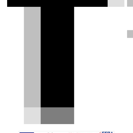
ΦΩΤΟΓΡΑΦΙΕΣ
Θοδωρής Τσίκας |
09.02.2021
Test drive: Mercedes-
Benz GLE 350 d Coupé
4MATIC