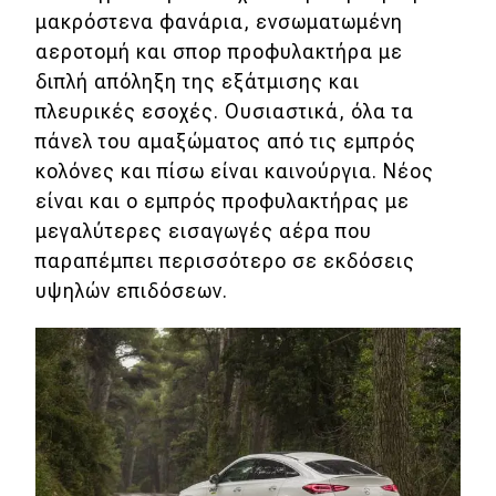
μακρόστενα φανάρια, ενσωματωμένη
αεροτομή και σπορ προφυλακτήρα με
Eco
διπλή απόληξη της εξάτμισης και
Νέα
πλευρικές εσοχές. Ουσιαστικά, όλα τα
πάνελ του αμαξώματος από τις εμπρός
Τεχνολογία
κολόνες και πίσω είναι καινούργια. Νέος
Mobility
είναι και ο εμπρός προφυλακτήρας με
μεγαλύτερες εισαγωγές αέρα που
Σταθμοί φόρτισης
παραπέμπει περισσότερο σε εκδόσεις
υψηλών επιδόσεων.
Classic
Νέα
Παρουσιάσεις
DRIVE Away