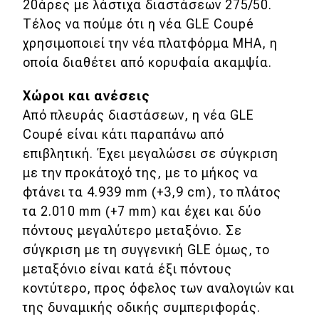
eDRIVE
20άρες με λάστιχα διαστάσεων 275/50.
Τέλος να πούμε ότι η νέα GLE Coupé
DRIVE USED
χρησιμοποιεί την νέα πλατφόρμα MHA, η
οποία διαθέτει από κορυφαία ακαμψία.
Xώροι και ανέσεις
Από πλευράς διαστάσεων, η νέα GLE
Coupé είναι κάτι παραπάνω από
επιβλητική. Έχει μεγαλώσει σε σύγκριση
με την προκάτοχό της, με το μήκος να
φτάνει τα 4.939 mm (+3,9 cm), το πλάτος
τα 2.010 mm (+7 mm) και έχει και δύο
πόντους μεγαλύτερο μεταξόνιο. Σε
σύγκριση με τη συγγενική GLE όμως, το
μεταξόνιο είναι κατά έξι πόντους
κοντύτερο, προς όφελος των αναλογιών και
της δυναμικής οδικής συμπεριφοράς.