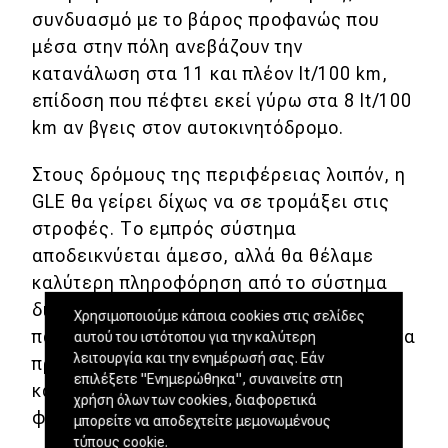
συνδυασμό με το βάρος προφανώς που
μέσα στην πόλη ανεβάζουν την
κατανάλωση στα 11 και πλέον lt/100 km,
επίδοση που πέφτει εκεί γύρω στα 8 lt/100
km αν βγεις στον αυτοκινητόδρομο.
Στους δρόμους της περιφέρειας λοιπόν, η
GLE θα γείρει δίχως να σε τρομάξει στις
στροφές. Το εμπρός σύστημα
αποδεικνύεται άμεσο, αλλά θα θέλαμε
καλύτερη πληροφόρηση από το σύστημα
διεύθυνσης. Αν το παρακάνεις και
Χρησιμοποιούμε κάποια cookies στις σελίδες
παρασυρθείς, τα ηλεκτρονικά θα βάλουν τα
αυτού του ιστότοπου για την καλύτερη
λειτουργία και την ενημέρωσή σας. Εάν
πράγματα στη θέση τους πριν καν το
επιλέξετε "Ενημερώθηκα", συναινείτε στη
καταλάβεις, όντας πάντα εκεί σε ρόλο
χρήση όλων των cookies, διαφορετικά
φύλακα-αγγέλου.
μπορείτε να αποδεχτείτε μεμονωμένους
τύπους cookie.