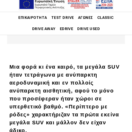
Δοιμάζουμε τη δεύτερη γενιά της
Main navigation
ΕΠΙΚΑΙΡΌΤΗΤΑ
TEST DRIVE
ΑΓΏΝΕΣ
CLASSIC
σπορ αδελφής της GLE με τον
3λιτρο 6κύλινδρο ντίζελ των 272 PS.
DRIVE AWAY
EDRIVE
DRIVE USED
Main navigation
Επικαιρότητα
Νέα μοντέλα
Μια φορά κι ένα καιρό, τα μεγάλα SUV
Πρωτότυπα
ήταν τετράγωνα με ανύπαρκτη
αεροδυναμική και εν πολλοίς
Ελλάδα
ανύπαρκτη αισθητική, αφού το μόνο
Κόσμος
που προσέφεραν ήταν χώροι σε
υπερθετικό βαθμό. «Περίπτερο με
Τεχνολογία
ρόδες» χαρακτήριζαν τα πρώτα εκείνα
Ασφάλεια
μεγάλα SUV και μάλλον δεν είχαν
Αγορά
άδικο.