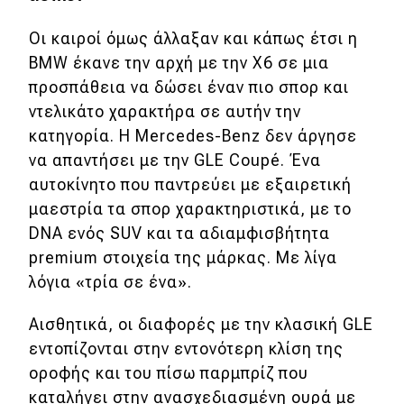
Απόψεις
Οι καιροί όμως άλλαξαν και κάπως έτσι η
BMW έκανε την αρχή με την X6 σε μια
προσπάθεια να δώσει έναν πιο σπορ και
Test Drive
ντελικάτο χαρακτήρα σε αυτήν την
κατηγορία. Η Mercedes-Benz δεν άργησε
Δοκιμή
να απαντήσει με την GLE Coupé. Ένα
Αποστολή
αυτοκίνητο που παντρεύει με εξαιρετική
Συγκρίνουμε
μαεστρία τα σπορ χαρακτηριστικά, με το
DNA ενός SUV και τα αδιαμφισβήτητα
premium στοιχεία της μάρκας. Με λίγα
Αγώνες
λόγια «τρία σε ένα».
Formula 1
Αισθητικά, οι διαφορές με την κλασική GLE
WRC
εντοπίζονται στην εντονότερη κλίση της
οροφής και του πίσω παρμπρίζ που
Motorsport
καταλήγει στην ανασχεδιασμένη ουρά με