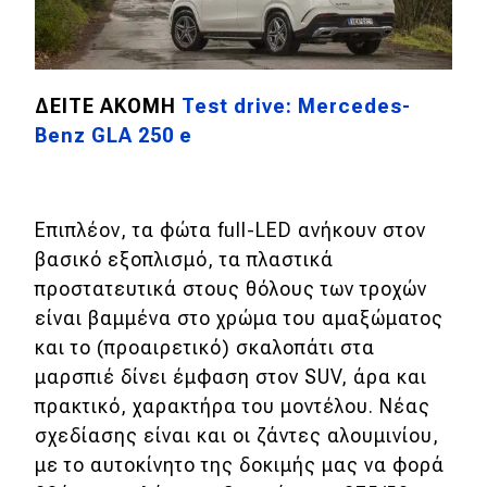
MOTO
Μεταχειρισμένο
ΔΕΙΤΕ ΑΚΟΜΗ
Test drive: Mercedes-
Benz GLA 250 e
Οδηγός αγοράς
Συμβουλές
Επιπλέον, τα φώτα full-LED ανήκουν στον
βασικό εξοπλισμό, τα πλαστικά
Χρηστικά
προστατευτικά στους θόλους των τροχών
είναι βαμμένα στο χρώμα του αμαξώματος
Συμβουλές
και το (προαιρετικό) σκαλοπάτι στα
ΚΤΕΟ
μαρσπιέ δίνει έμφαση στον SUV, άρα και
πρακτικό, χαρακτήρα του μοντέλου. Νέας
Οδική βοήθεια
σχεδίασης είναι και οι ζάντες αλουμινίου,
με το αυτοκίνητο της δοκιμής μας να φορά