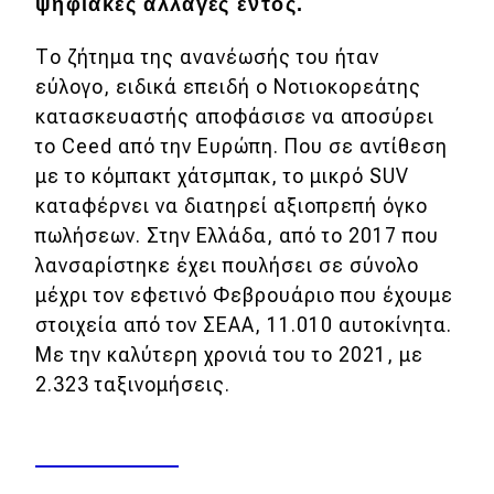
ψηφιακές αλλαγές εντός.
Απόψεις
Το ζήτημα της ανανέωσής του ήταν
εύλογο, ειδικά επειδή ο Νοτιοκορεάτης
Test Drive
κατασκευαστής αποφάσισε να αποσύρει
το Ceed από την Ευρώπη. Που σε αντίθεση
Δοκιμή
με το κόμπακτ χάτσμπακ, το μικρό SUV
καταφέρνει να διατηρεί αξιοπρεπή όγκο
Αποστολή
πωλήσεων. Στην Ελλάδα, από το 2017 που
Συγκρίνουμε
λανσαρίστηκε έχει πουλήσει σε σύνολο
μέχρι τον εφετινό Φεβρουάριο που έχουμε
στοιχεία από τον ΣΕΑΑ, 11.010 αυτοκίνητα.
Αγώνες
Με την καλύτερη χρονιά του το 2021, με
Formula 1
2.323 ταξινομήσεις.
WRC
Motorsport