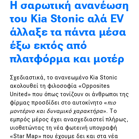
H σαρωτική ανανέωση
Eco
του Kia Stonic αλά EV
άλλαξε τα πάντα μέσα
Νέα
Τεχνολογία
έξω εκτός από
Mobility
πλατφόρμα και μοτέρ
Σταθμοί φόρτισης
Σχεδιαστικά, το ανανεωμένο Kia Stonic
ακολουθεί τη φιλοσοφία «Opposites
Classic
United» που όπως τονίζουν οι άνθρωποι της
Νέα
φίρμας προσδίδει στο αυτοκίνητο «
πιο
μοντέρνο και δυναμικό χαρακτήρα
». Το
Παρουσιάσεις
εμπρός μέρος έχει ανασχεδιαστεί πλήρως,
υιοθετώντας τη νέα φωτεινή υπογραφή
«Star Map» που έχουμε δει και στα νέα
DRIVE Away