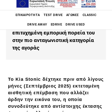
Η κορεατική φίρμα εκμοντερνίζει
Main navigation
ΕΠΙΚΑΙΡΌΤΗΤΑ
TEST DRIVE
ΑΓΏΝΕΣ
CLASSIC
την εικόνα του Kia Stonic
προκειμένου να συνεχίσει την
DRIVE AWAY
EDRIVE
DRIVE USED
επιτυχημένη εμπορική πορεία του
Main navigation
στην πιο ανταγωνιστική κατηγορία
Επικαιρότητα
της αγοράς
Νέα μοντέλα
Πρωτότυπα
Ελλάδα
Το Kia Stonic δέχτηκε πριν από λίγους
Κόσμος
μήνες (Σεπτέμβριος 2025) εκτεταμένη
Τεχνολογία
αισθητική επέμβαση που αλλάζει
άρδην την εικόνα του, η οποία
Ασφάλεια
συνοδεύτηκε από αντίστοιχης έκτασης
Αγορά