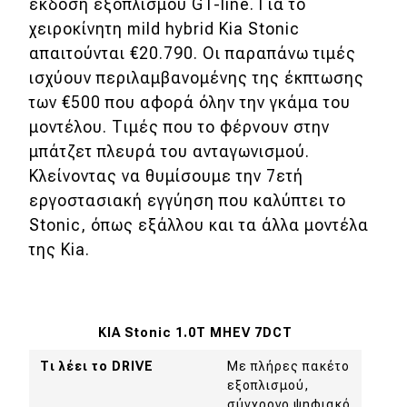
έκδοση εξοπλισμού GT-line. Για το
χειροκίνητη mild hybrid Kia Stonic
απαιτούνται €20.790. Οι παραπάνω τιμές
ισχύουν περιλαμβανομένης της έκπτωσης
των €500 που αφορά όλην την γκάμα του
μοντέλου. Τιμές που το φέρνουν στην
μπάτζετ πλευρά του ανταγωνισμού.
Κλείνοντας να θυμίσουμε την 7ετή
εργοστασιακή εγγύηση που καλύπτει το
Stonic, όπως εξάλλου και τα άλλα μοντέλα
της Kia.
KIA Stonic 1.0T MHEV 7DCT
Τι λέει το DRIVE
Με πλήρες πακέτο
εξοπλισμού,
σύγχρονο ψηφιακό