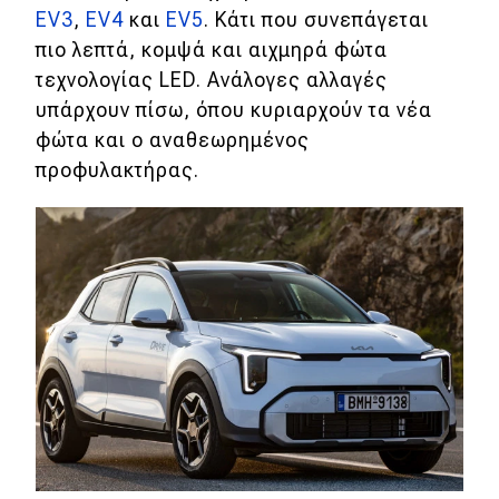
EV3
,
EV4
και
EV5
. Κάτι που συνεπάγεται
πιο λεπτά, κομψά και αιχμηρά φώτα
MOTO
τεχνολογίας LED. Ανάλογες αλλαγές
Μεταχειρισμένο
υπάρχουν πίσω, όπου κυριαρχούν τα νέα
φώτα και ο αναθεωρημένος
Οδηγός αγοράς
προφυλακτήρας.
Συμβουλές
Χρηστικά
Συμβουλές
ΚΤΕΟ
Οδική βοήθεια