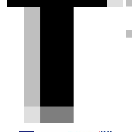
ΦΩΤΟΓΡΑΦΙΕΣ
Θοδωρής Τσίκας |
08.04.2026
Test drive: Kia Stonic
1.0T MHEV 7DCT - πιο
μοντέρνο, πιο techno