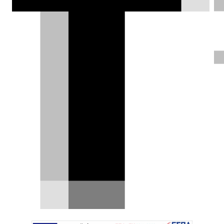
ΦΩΤΟΓΡΑΦΙΕΣ
Παναγιώτης Πανάγος |
22.10.2020
Test drive: Citroën C3
110 S&S Facelift