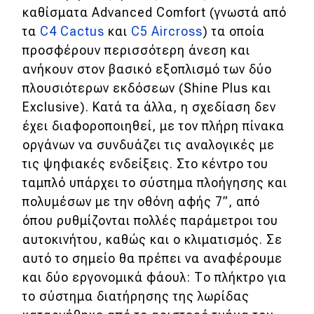
καθίσματα Advanced Comfort (γνωστά από
τα
C4 Cactus
και
C5 Aircross
) τα οποία
MOTO
προσφέρουν περισσότερη άνεση και
Μεταχειρισμένο
ανήκουν στον βασικό εξοπλισμό των δύο
πλουσιότερων εκδόσεων (Shine Plus και
Οδηγός αγοράς
Exclusive). Κατά τα άλλα, η σχεδίαση δεν
έχει διαφοροποιηθεί, με τον πλήρη πίνακα
Συμβουλές
οργάνων να συνδυάζει τις αναλογικές με
τις ψηφιακές ενδείξεις. Στο κέντρο του
Χρηστικά
ταμπλό υπάρχει το σύστημα πλοήγησης και
πολυμέσων με την οθόνη αφής 7”, από
Συμβουλές
όπου ρυθμίζονται πολλές παράμετροι του
ΚΤΕΟ
αυτοκινήτου, καθώς και ο κλιματισμός. Σε
αυτό το σημείο θα πρέπει να αναφέρουμε
Οδική βοήθεια
και δύο εργονομικά φάουλ: Το πλήκτρο για
το σύστημα διατήρησης της λωρίδας