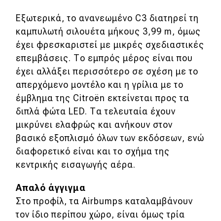
Απόψεις
Εξωτερικά, το ανανεωμένο C3 διατηρεί τη
καμπυλωτή σιλουέτα μήκους 3,99 m, όμως
έχει φρεσκαριστεί με μικρές σχεδιαστικές
Test Drive
επεμβάσεις. Το εμπρός μέρος είναι που
έχει αλλάξει περισσότερο σε σχέση με το
Δοκιμή
απερχόμενο μοντέλο και η γρίλια με το
Αποστολή
έμβλημα της Citroën εκτείνεται προς τα
διπλά φώτα LED. Τα τελευταία έχουν
Συγκρίνουμε
μικρύνει ελαφρώς και ανήκουν στον
βασικό εξοπλισμό όλων των εκδόσεων, ενώ
Αγώνες
διαφορετικό είναι και το σχήμα της
κεντρικής εισαγωγής αέρα.
Formula 1
Απαλό άγγιγμα
WRC
Στο προφίλ, τα Airbumps καταλαμβάνουν
Motorsport
τον ίδιο περίπου χώρο, είναι όμως τρία