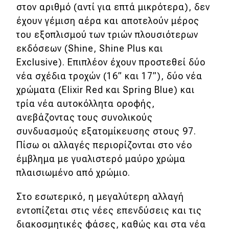
στον αριθμό (αντί για επτά μικρότερα), δεν
έχουν γέμιση αέρα και αποτελούν μέρος
Eco
του εξοπλισμού των τριών πλουσιότερων
εκδόσεων (Shine, Shine Plus και
Νέα
Exclusive). Επιπλέον έχουν προστεθεί δύο
Τεχνολογία
νέα σχέδια τροχών (16” και 17”), δύο νέα
Mobility
χρώματα (Elixir Red και Spring Blue) και
τρία νέα αυτοκόλλητα οροφής,
Σταθμοί φόρτισης
ανεβάζοντας τους συνολικούς
συνδυασμούς εξατομίκευσης στους 97.
Classic
Πίσω οι αλλαγές περιορίζονται στο νέο
έμβλημα με γυαλιστερό μαύρο χρώμα
Νέα
πλαισιωμένο από χρώμιο.
Παρουσιάσεις
Στο εσωτερικό, η μεγαλύτερη αλλαγή
εντοπίζεται στις νέες επενδύσεις και τις
διακοσμητικές φάσες, καθώς και στα νέα
DRIVE Away