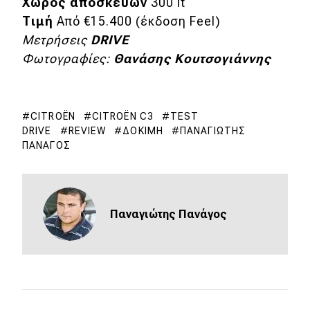
Χώρος αποσκευών
300 lt
Τιμή
Από €15.400 (έκδοση Feel)
Μετρήσεις
DRIVE
Φωτογραφίες:
Θανάσης Κουτσογιάννης
CITROËN
CITROËN C3
TEST
DRIVE
REVIEW
ΔΟΚΙΜΉ
ΠΑΝΑΓΙΏΤΗΣ
ΠΑΝΆΓΟΣ
Παναγιώτης Πανάγος