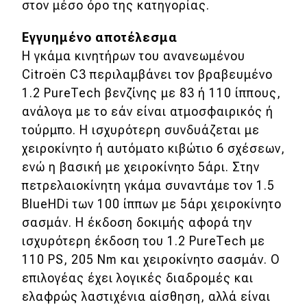
στον μέσο όρο της κατηγορίας.
Εγγυημένο αποτέλεσμα
Η γκάμα κινητήρων του ανανεωμένου
Citroën C3 περιλαμβάνει τον βραβευμένο
1.2 PureTech βενζίνης με 83 ή 110 ίππους,
ανάλογα με το εάν είναι ατμοσφαιρικός ή
τούρμπο. Η ισχυρότερη συνδυάζεται με
χειροκίνητο ή αυτόματο κιβώτιο 6 σχέσεων,
ενώ η βασική με χειροκίνητο 5άρι. Στην
πετρελαιοκίνητη γκάμα συναντάμε τον 1.5
BlueHDi των 100 ίππων με 5άρι χειροκίνητο
σασμάν. Η έκδοση δοκιμής αφορά την
ισχυρότερη έκδοση του 1.2 PureTech με
110 PS, 205 Nm και χειροκίνητο σασμάν. Ο
επιλογέας έχει λογικές διαδρομές και
ελαφρώς λαστιχένια αίσθηση, αλλά είναι