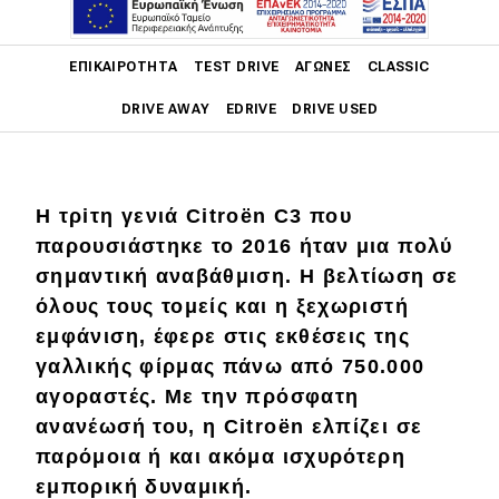
Η Citroën ανανεώνει το C3 για να
διατηρήσει την εμπορική δυναμική
Main navigation
ΕΠΙΚΑΙΡΌΤΗΤΑ
TEST DRIVE
ΑΓΏΝΕΣ
CLASSIC
του.
DRIVE AWAY
EDRIVE
DRIVE USED
Main navigation
Επικαιρότητα
Η τρiτη γενιά Citroën C3 που
Νέα μοντέλα
παρουσιάστηκε το 2016 ήταν μια πολύ
σημαντική αναβάθμιση. Η βελτίωση σε
Πρωτότυπα
όλους τους τομείς και η ξεχωριστή
Ελλάδα
εμφάνιση, έφερε στις εκθέσεις της
Κόσμος
γαλλικής φίρμας πάνω από 750.000
αγοραστές. Με την πρόσφατη
Τεχνολογία
ανανέωσή του, η Citroën ελπίζει σε
Ασφάλεια
παρόμοια ή και ακόμα ισχυρότερη
εμπορική δυναμική.
Αγορά