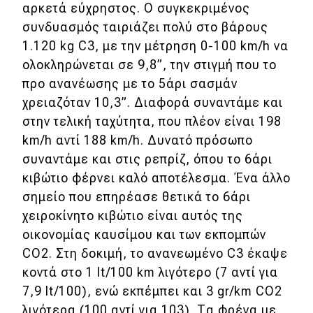
αρκετά εύχρηστος. Ο συγκεκριμένος
συνδυασμός ταιριάζει πολύ στο βάρους
1.120 kg C3, με την μέτρηση 0-100 km/h να
ολοκληρώνεται σε 9,8”, την στιγμή που το
προ ανανέωσης με το 5άρι σασμάν
χρειαζόταν 10,3”. Διαφορά συναντάμε και
στην τελική ταχύτητα, που πλέον είναι 198
km/h αντί 188 km/h. Δυνατό πρόσωπο
συναντάμε και στις ρεπρίζ, όπου το 6άρι
κιβώτιο φέρνει καλό αποτέλεσμα. Ένα άλλο
σημείο που επηρέασε θετικά το 6άρι
χειροκίνητο κιβώτιο είναι αυτός της
οικονομίας καυσίμου και των εκπομπών
CO2. Στη δοκιμή, το ανανεωμένο C3 έκαψε
κοντά στο 1 lt/100 km λιγότερο (7 αντί για
7,9 lt/100), ενώ εκπέμπει και 3 gr/km CO2
λιγότερα (100 αντί για 103). Τα φρένα με