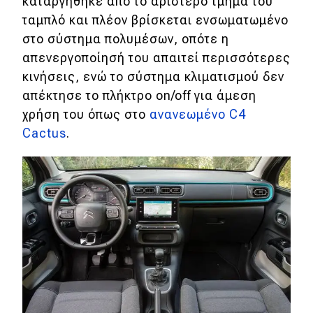
καταργήθηκε από το αριστερό τμήμα του
eDRIVE
ταμπλό και πλέον βρίσκεται ενσωματωμένο
DRIVE USED
στο σύστημα πολυμέσων, οπότε η
απενεργοποίησή του απαιτεί περισσότερες
κινήσεις, ενώ το σύστημα κλιματισμού δεν
απέκτησε το πλήκτρο on/off για άμεση
χρήση του όπως στο
ανανεωμένο C4
Cactus
.