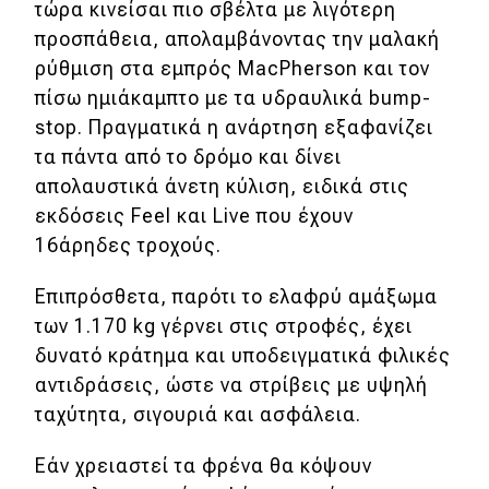
eDRIVE
τώρα κινείσαι πιο σβέλτα με λιγότερη
προσπάθεια, απολαμβάνοντας την μαλακή
DRIVE USED
ρύθμιση στα εμπρός MacPherson και τον
πίσω ημιάκαμπτο με τα υδραυλικά bump-
stop. Πραγματικά η ανάρτηση εξαφανίζει
τα πάντα από το δρόμο και δίνει
απολαυστικά άνετη κύλιση, ειδικά στις
εκδόσεις Feel και Live που έχουν
16άρηδες τροχούς.
Επιπρόσθετα, παρότι το ελαφρύ αμάξωμα
των 1.170 kg γέρνει στις στροφές, έχει
δυνατό κράτημα και υποδειγματικά φιλικές
αντιδράσεις, ώστε να στρίβεις με υψηλή
ταχύτητα, σιγουριά και ασφάλεια.
Εάν χρειαστεί τα φρένα θα κόψουν