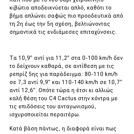
κιβώτιο αποδεικνύεται απλό, καθότι το
MOTO
βήμα απλώνει σαφώς πιο προοδευτικά από
τη 2η έως την 5η σχέση, βελτιώνοντας
Μεταχειρισμένο
σημαντικά τις ενδιάμεσες επιταχύνσεις.
Οδηγός αγοράς
Συμβουλές
Τα 10,9” αντί για 11,2” στα 0-100 km/h δεν
το δείχνουν καθαρά, σε αντίθεση με τις
ρεπρίζ 5ης για παράδειγμα: 80-110 km/h
Χρηστικά
σε 7,3 αντί 9,9” και 110-140 km/h σε 10,7”
Συμβουλές
αντί 12,6”. Οπότε τώρα η έτσι κι αλλιώς
καλή θέση του C4 Cactus στην κόντρα με
ΚΤΕΟ
τις επιδόσεις του ανταγωνισμού,
Οδική βοήθεια
ισχυροποιείται περαιτέρω.
Κατά βάση πάντως, η διαφορά είναι πως