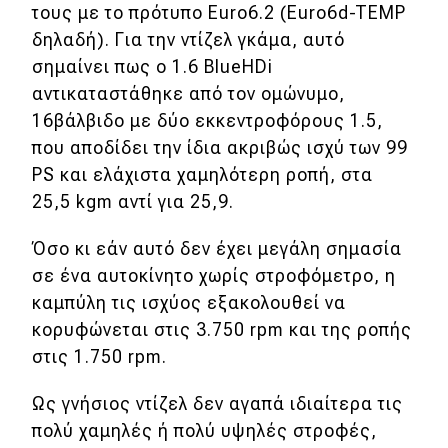
τους με το πρότυπο Euro6.2 (Euro6d-TEMP
Απόψεις
δηλαδή). Για την ντίζελ γκάμα, αυτό
σημαίνει πως ο 1.6 BlueHDi
αντικαταστάθηκε από τον ομώνυμο,
Test Drive
16βάλβιδο με δύο εκκεντροφόρους 1.5,
που αποδίδει την ίδια ακριβώς ισχύ των 99
Δοκιμή
PS και ελάχιστα χαμηλότερη ροπή, στα
Αποστολή
25,5 kgm αντί για 25,9.
Συγκρίνουμε
Όσο κι εάν αυτό δεν έχει μεγάλη σημασία
σε ένα αυτοκίνητο χωρίς στροφόμετρο, η
Αγώνες
καμπύλη τις ισχύος εξακολουθεί να
κορυφώνεται στις 3.750 rpm και της ροπής
Formula 1
στις 1.750 rpm.
WRC
Ως γνήσιος ντίζελ δεν αγαπά ιδιαίτερα τις
Motorsport
πολύ χαμηλές ή πολύ υψηλές στροφές,