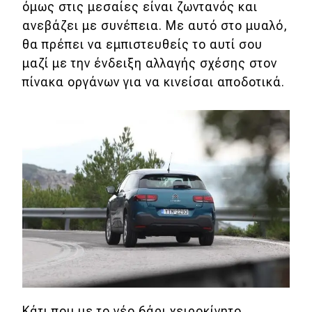
όμως στις μεσαίες είναι ζωντανός και
ανεβάζει με συνέπεια. Με αυτό στο μυαλό,
Eco
θα πρέπει να εμπιστευθείς το αυτί σου
μαζί με την ένδειξη αλλαγής σχέσης στον
Νέα
πίνακα οργάνων για να κινείσαι αποδοτικά.
Τεχνολογία
Mobility
Σταθμοί φόρτισης
Classic
Νέα
Παρουσιάσεις
DRIVE Away
Κάτι που με το νέο 6άρι χειροκίνητο