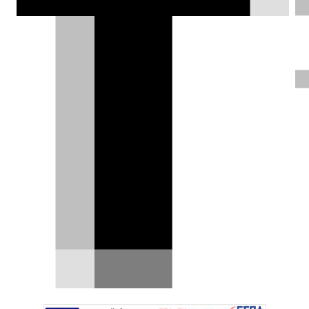
ΦΩΤΟΓΡΑΦΙΕΣ
Αργύρης Τούντας |
17.02.2019
Test drive: Citroën C4
Cactus 1.5 BlueHDi 100