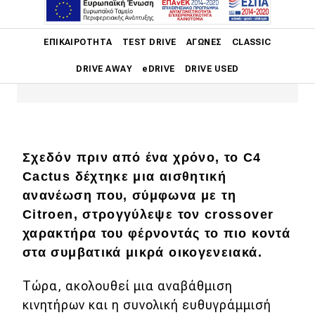
Με τον νέο ντίζελ κινητήρα του, το
C4 Cactus δεν κερδίζει μόνο τη
Main navigation
ΕΠΙΚΑΙΡΌΤΗΤΑ
TEST DRIVE
ΑΓΏΝΕΣ
CLASSIC
σφραγίδα "Euro6.2" αλλά και
συνολικά καλύτερες επιδόσεις.
DRIVE AWAY
eDRIVE
DRIVE USED
Main navigation
Επικαιρότητα
Νέα μοντέλα
Σχεδόν πριν από ένα χρόνο, το C4
Cactus δέχτηκε μια αισθητική
Πρωτότυπα
ανανέωση που, σύμφωνα με τη
Ελλάδα
Citroen, στρογγύλεψε τον crossover
Κόσμος
χαρακτήρα του φέρνοντάς το πιο κοντά
στα συμβατικά μικρά οικογενειακά.
Τεχνολογία
Ασφάλεια
Τώρα, ακολουθεί μια αναβάθμιση
κινητήρων και η συνολική ευθυγράμμισή
Αγορά