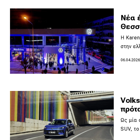
Κόσμος
Νέα 
Τεχνολογία
Θεσσα
Ασφάλεια
H Karen
Αγορά
στην ελ
Απόψεις
06.04.202
Test Drive
Δοκιμή
Volk
Αποστολή
πρότ
Συγκρίνουμε
Ως μία
SUV, τ