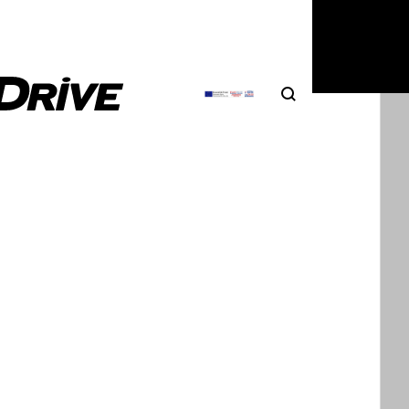
6
|
Δημήτρης Βαμβακίδης
Search
Αναζήτηση
wagen T-Roc R: έρχεται με 333 PS και
 Mode – Το πιο ακραίο T-Roc όλων των
ών
 που η αυτοκινητοβιομηχανία κινείται με ταχύτητα
ν εξηλεκτρισμό, το Wolfsburg δείχνει…
6
|
Δημήτρης Βαμβακίδης
wagen T-Roc: Υβριδική τεχνολογία και