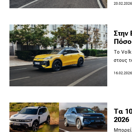
20.02.202
Στην 
Πόσο 
To Volk
στους 
16.02.202
Τα 10
2026
Μπορεί 