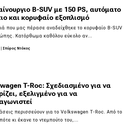
ίνουργιο B-SUV με 150 PS, αυτόματο
τιο και κορυφαίο εξοπλισμό
νιά που μας πέρασε αναδείχθηκε το κορυφαίο B-SUV
ρώπης. Κατόρθωμα καθόλου εύκολο αν…
6
|
Σπύρος Ντόκος
swagen T-Roc: Σχεδιασμένο για να
ίζει, εξελιγμένο για να
αγωνιστεί
άσεις περισσεύουν για το Volkswagen T-Roc. Από το
πότε κι έκανε το ντεμπούτο του,…