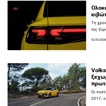
Συμβουλές
Ολοκα
ΚΤΕΟ
κιβώ
Οδική βοήθεια
Τη χρο
της Ευ
eDRIVE
02.03.202
DRIVE USED
Volk
ξεχωρ
πρωτ
Οι συστ
2017, ο