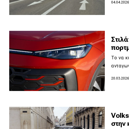
Αγώνες
04.04.202
Formula 1
WRC
Motorsport
Στιλά
πορτμ
Eco
To να κ
ανταγω
Νέα
20.03.202
Τεχνολογία
Mobility
Σταθμοί φόρτισης
Volks
στην 
Classic