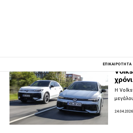
σιγου
Πιο ώρι
ευρύχω
07.06.202
Main navigati
ΕΠΙΚΑΙΡΌΤΗΤΑ
Volks
χρόνι
Main navigation
Η Volk
Επικαιρότητα
μεγάλου
Νέα μοντέλα
24.04.202
Πρωτότυπα
Ελλάδα