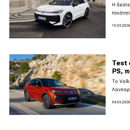
Η δεύτε
Νέα
ποιότη
Παρουσιάσεις
10.03.202
DRIVE Away
MOTO
Test 
PS, π
Μεταχειρισμένο
To Volk
Οδηγός αγοράς
Λανσαρ
Συμβουλές
04.03.202
Χρηστικά