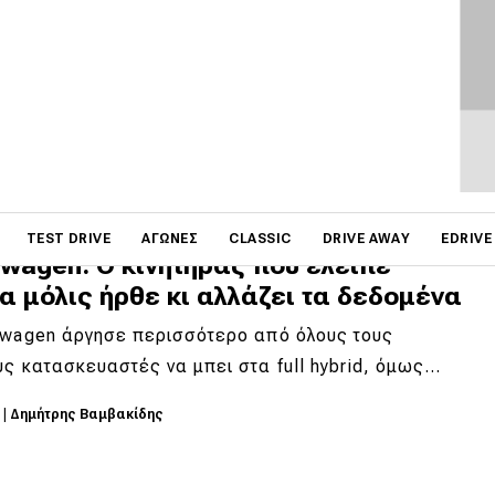
ριά για 10 χρόνια
μο, τεχνολογικά προηγμένο και αισθητά πιο
ρο, το νέο Volkswagen T-Roc εκφράζει τη…
6
|
Σπύρος Ντόκος
on
TEST DRIVE
ΑΓΏΝΕΣ
CLASSIC
DRIVE AWAY
EDRIVE
wagen: Ο κινητήρας που έλειπε
α μόλις ήρθε κι αλλάζει τα δεδομένα
swagen άργησε περισσότερο από όλους τους
ς κατασκευαστές να μπει στα full hybrid, όμως…
6
|
Δημήτρης Βαμβακίδης