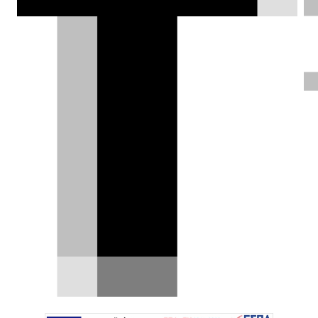
Η Land Rover κληρώνει μία πτήση
στο διάστημα!
Έναν ιδιαίτερο τρόπο να δημιουργήσει ντόρο
γύρω από τη γκάμα των προϊόντων της
σκαρφίστηκε η Land…
02.03.2022
|
Μιχάλης Κατωπόδης