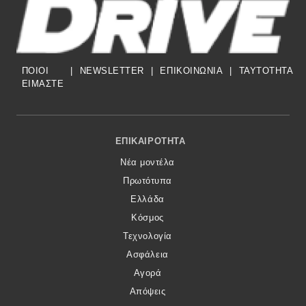
MOTO
Μεταχειρισμένο
ΠΟΙΟΙ
|
NEWSLETTER
|
ΕΠΙΚΟΙΝΩΝΙΑ
|
TAYTOTHTA
ΕΙΜΑΣΤΕ
Οδηγός αγοράς
Συμβουλές
Footer Menu
ΕΠΙΚΑΙΡΌΤΗΤΑ
Νέα μοντέλα
Χρηστικά
Πρωτότυπα
Ελλάδα
Συμβουλές
Κόσμος
ΚΤΕΟ
Τεχνολογία
Ασφάλεια
Οδική βοήθεια
Αγορά
Απόψεις