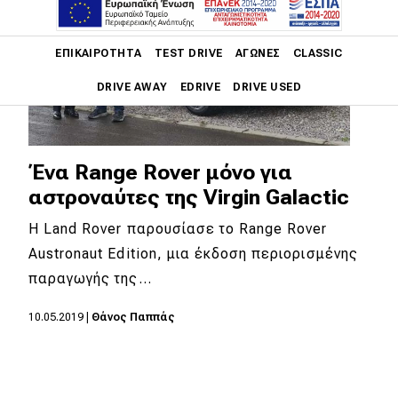
Main navigation
ΕΠΙΚΑΙΡΌΤΗΤΑ
TEST DRIVE
ΑΓΏΝΕΣ
CLASSIC
DRIVE AWAY
EDRIVE
DRIVE USED
Main navigation
Επικαιρότητα
Ένα Range Rover μόνο για
Νέα μοντέλα
αστροναύτες της Virgin Galactic
Πρωτότυπα
Η Land Rover παρουσίασε το Range Rover
Austronaut Edition, μια έκδοση περιορισμένης
Ελλάδα
παραγωγής της…
Κόσμος
10.05.2019
|
Θάνος Παππάς
Τεχνολογία
Ασφάλεια
Αγορά