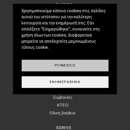
CLASSIC
Χρησιμοποιούμε κάποια cookies στις σελίδες
Νέα
αυτού του ιστότοπου για την καλύτερη
Παρουσιάσεις
λειτουργία και την ενημέρωσή σας. Εάν
επιλέξετε "Ενημερώθηκα", συναινείτε στη
χρήση όλων των cookies, διαφορετικά
DRIVE AWAY
μπορείτε να αποδεχτείτε μεμονωμένους
MOTO
τύπους cookie.
ΜΕΤΑΧΕΙΡΙΣΜΈΝΟ
ΡΥΘΜΊΣΕΙΣ
Οδηγός αγοράς
Συμβουλές
ΕΝΗΜΕΡΏΘΗΚΑ
ΧΡΗΣΤΙΚΆ
Συμβουλές
ΚΤΕΟ
Οδική βοήθεια
EDRIVE